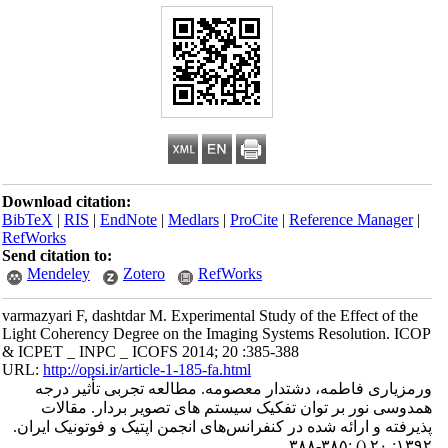
Download citation:
BibTeX
|
RIS
|
EndNote
|
Medlars
|
ProCite
|
Reference Manager
|
RefWorks
Send citation to:
Mendeley
Zotero
RefWorks
varmazyari F, dashtdar M. Experimental Study of the Effect of the
Light Coherency Degree on the Imaging Systems Resolution. ICOP
& ICPET _ INPC _ ICOFS 2014; 20 :385-388
URL:
http://opsi.ir/article-1-185-fa.html
ورمزیاری فاطمه، دشتدار معصومه. مطالعه تجربی تأثیر درجه
همدوسی نور بر توان تفکیک سیستم های تصویر بردار. مقالات
پذیرفته و ارائه شده در کنفرانس‌های انجمن اپتیک و فوتونیک ایران.
:۳۸۵-۳۸۸
()
۱۳۹۲; ۲۰