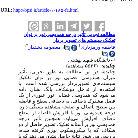
URL:
http://opsi.ir/article-۱-۱۸۵-fa.html
مطالعه تجربی تأثیر درجه همدوسی نور بر توان
تفکیک سیستم های تصویر بردار
۱
*
۱
فاطمه ورمزیاری
،
معصومه دشتدار
۱- دانشگاه شهید بهشتی
چکیده:
(۵۵۳۶ مشاهده)
چکیده- در این مطالعه به طور تجربی، تأثیر
میزان همدوسی فضایی نور بر توان تفکیک
سیستم‌های تصویربردار بررسی شده است. با
استفاده از تداخل دوشکاف یانگ نشان داده
می‌شود که همدوسی فضایی نور عبوری از یک
فصل مشترک ناصاف، به ناصافی سطح و فاصله
بین سطح ناصاف و صفحه مشاهده بستگی دارد.
درجه همدوسی نور با افزایش فاصله از سطح
ناصاف افزایش می‌یابد. همچنین تأثیر درجه
همدوسی نور بر آستانه تفکیک تصویر حاصل از دو
شکاف که با میکروسکوپ نوری گرفته شده،
بررسی می شود. نتایج حاصل نشان می دهد که با