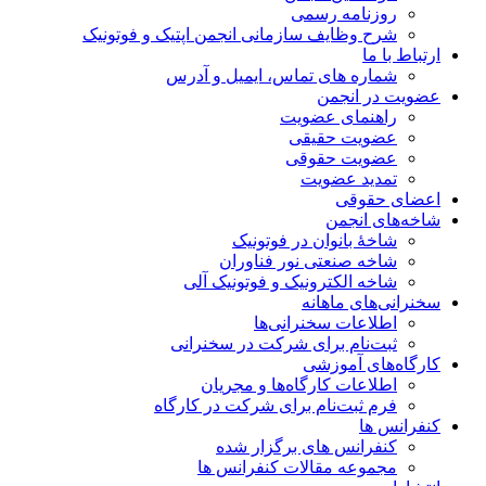
روزنامه رسمی
شرح وظایف سازمانی انجمن اپتیک و فوتونیک
ارتباط با ما
شماره های تماس، ایمیل و آدرس
عضویت در انجمن
راهنمای عضویت
عضویت حقیقی
عضویت حقوقی
تمدید عضویت
اعضای حقوقی
شاخه‌های انجمن
شاخۀ بانوان در فوتونیک
شاخه صنعتی نور فناوران
شاخه‌ الکترونیک و فوتونیک آلی
سخنرانی‌های ماهانه
اطلاعات سخنرانی‌‌ها
ثبت‌نام برای شرکت در سخنرانی
کارگاه‌های آموزشی
اطلاعات کارگاه‌ها و مجریان
فرم ثبت‌نام برای شرکت در کارگاه
کنفرانس ها
کنفرانس های برگزار شده
مجموعه مقالات کنفرانس ها