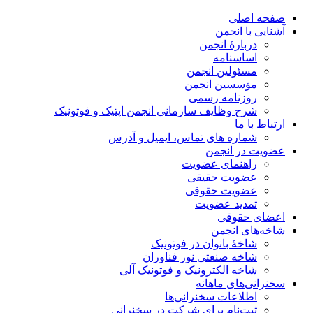
صفحه اصلی
آشنایی با انجمن
دربارۀ انجمن
اساسنامه
مسئولین انجمن
مؤسسین انجمن
روزنامه رسمی
شرح وظایف سازمانی انجمن اپتیک و فوتونیک
ارتباط با ما
شماره های تماس، ایمیل و آدرس
عضویت در انجمن
راهنمای عضویت
عضویت حقیقی
عضویت حقوقی
تمدید عضویت
اعضای حقوقی
شاخه‌های انجمن
شاخۀ بانوان در فوتونیک
شاخه صنعتی نور فناوران
شاخه‌ الکترونیک و فوتونیک آلی
سخنرانی‌های ماهانه
اطلاعات سخنرانی‌‌ها
ثبت‌نام برای شرکت در سخنرانی