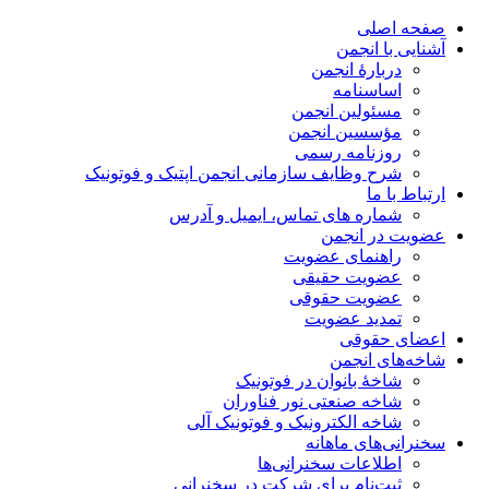
صفحه اصلی
آشنایی با انجمن
دربارۀ انجمن
اساسنامه
مسئولین انجمن
مؤسسین انجمن
روزنامه رسمی
شرح وظایف سازمانی انجمن اپتیک و فوتونیک
ارتباط با ما
شماره های تماس، ایمیل و آدرس
عضویت در انجمن
راهنمای عضویت
عضویت حقیقی
عضویت حقوقی
تمدید عضویت
اعضای حقوقی
شاخه‌های انجمن
شاخۀ بانوان در فوتونیک
شاخه صنعتی نور فناوران
شاخه‌ الکترونیک و فوتونیک آلی
سخنرانی‌های ماهانه
اطلاعات سخنرانی‌‌ها
ثبت‌نام برای شرکت در سخنرانی