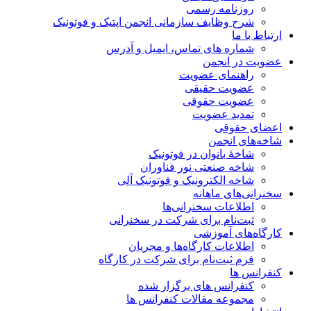
روزنامه رسمی
شرح وظایف سازمانی انجمن اپتیک و فوتونیک
ارتباط با ما
شماره های تماس، ایمیل و آدرس
عضویت در انجمن
راهنمای عضویت
عضویت حقیقی
عضویت حقوقی
تمدید عضویت
اعضای حقوقی
شاخه‌های انجمن
شاخۀ بانوان در فوتونیک
شاخه صنعتی نور فناوران
شاخه‌ الکترونیک و فوتونیک آلی
سخنرانی‌های ماهانه
اطلاعات سخنرانی‌‌ها
ثبت‌نام برای شرکت در سخنرانی
کارگاه‌های آموزشی
اطلاعات کارگاه‌ها و مجریان
فرم ثبت‌نام برای شرکت در کارگاه
کنفرانس ها
کنفرانس های برگزار شده
مجموعه مقالات کنفرانس ها