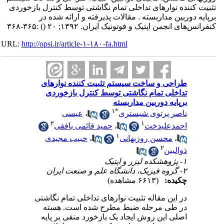
تثبیت کننده نوارهای تداخلی تمام نگاشتی توسط کنترل بازخوردی
برپایه دوربین مداربسته . مقالات پذیرفته و ارائه شده در
کنفرانس‌های انجمن اپتیک و فوتونیک ایران. ۱۳۹۲; ۲۰
()
:۳۶۵-۳۶۸
URL:
http://opsi.ir/article-۱-۱۸۰-fa.html
طراحی و ساخت سیستم تثبیت کننده نوارهای
تداخلی تمام نگاشتی توسط کنترل بازخوردی
برپایه دوربین مداربسته
۱
*
ناصر پرتوی شبستری
،
عیسی
۲
۱
احمدعلیدخت
،
حمید قائمی بافقی
۱
،
محسن روزبهانی
،
حبیب مجیدی
۲
ذوالبین
۱- پژوهشکده لیزر و اپتیک
۲- گروه فیزیک، دانشگاه علم و صنعت ایران
چکیده:
(۶۶۱۳ مشاهده)
در این مقاله تثبیت نوارهای تداخلی تمام نگاشتی
در طی مرحله ضبط مطرح شده است. هسته
اصلی این روش ایجاد یک بازخورد منفی بر پایه