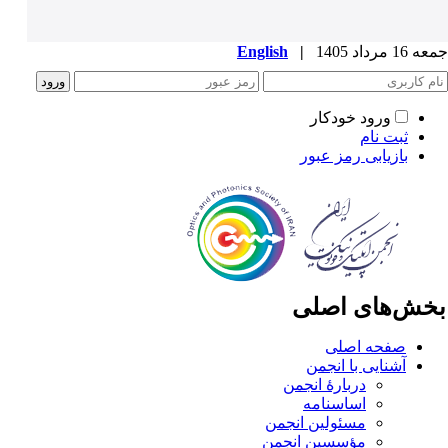
1 مرداد 1405
|
English
ورود خودکار
ثبت نام
بازیابی رمز عبور
خش‌های اصلی
صفحه اصلی
آشنایی با انجمن
دربارۀ انجمن
اساسنامه
مسئولین انجمن
مؤسسین انجمن