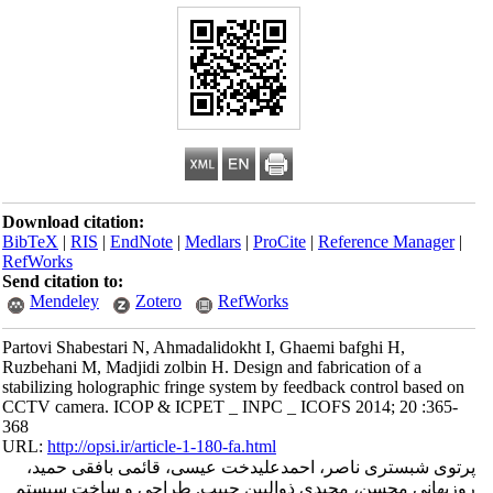
Download citation:
BibTeX
|
RIS
|
EndNote
|
Medlars
|
ProCite
|
Reference Manager
|
RefWorks
Send citation to:
Mendeley
Zotero
RefWorks
Partovi Shabestari N, Ahmadalidokht I, Ghaemi bafghi H,
Ruzbehani M, Madjidi zolbin H. Design and fabrication of a
stabilizing holographic fringe system by feedback control based on
CCTV camera. ICOP & ICPET _ INPC _ ICOFS 2014; 20 :365-
368
URL:
http://opsi.ir/article-1-180-fa.html
پرتوی شبستری ناصر، احمدعلیدخت عیسی، قائمی بافقی حمید،
روزبهانی محسن، مجیدی ذوالبین حبیب. طراحی و ساخت سیستم