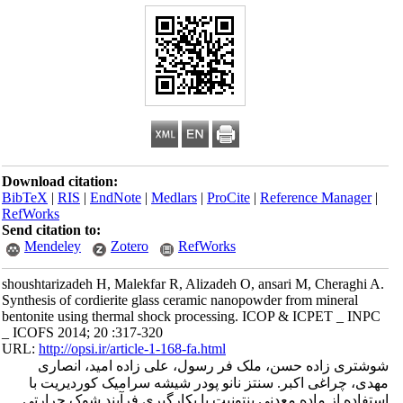
Download citation:
BibTeX
|
RIS
|
EndNote
|
Medlars
|
ProCite
|
Reference Manager
|
RefWorks
Send citation to:
Mendeley
Zotero
RefWorks
shoushtarizadeh H, Malekfar R, Alizadeh O, ansari M, Cheraghi A.
Synthesis of cordierite glass ceramic nanopowder from mineral
bentonite using thermal shock processing. ICOP & ICPET _ INPC
_ ICOFS 2014; 20 :317-320
URL:
http://opsi.ir/article-1-168-fa.html
شوشتری زاده حسن، ملک فر رسول، علی زاده امید، انصاری
مهدی، چراغی اکبر. سنتز نانو پودر شیشه سرامیک کوردیریت با
استفاده از ماده معدنی بنتونیت با بکارگیری فرآیند شوک حرارتی.