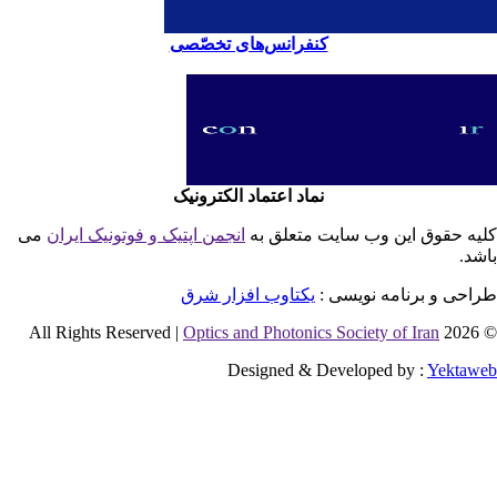
کنفرانس‌های تخصّصی
نماد اعتماد الکترونیک
یه حقوق این وب سایت متعلق به
انجمن اپتیک و فوتونیک ایران
می
شد.
احی و برنامه نویسی :
یکتاوب افزار شرق
Optics and Photonics Society of Iran
© 2026 
Designed & Developed by :
Yektaw