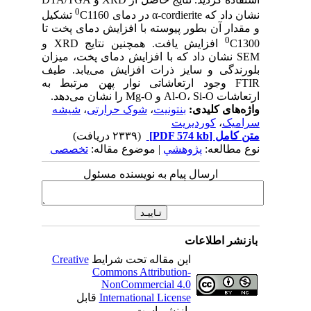
0
نشان داد که α-cordierite در دمای
C1160 تشکیل
و مقدار آن بطور پیوسته با افزایش دمای پخت تا
0
C1300 افزایش یافت. همچنین نتایج XRD و
SEM نشان داد که با افزایش دمای پخت، میزان
بلورندگی و سایز ذرات افزایش می‌یابد. طیف
FTIR وجود ارتعاشاتی نوار پهن مرتبط به
ارتعاشات Al-O، Si-O و Mg-O را نشان می‌دهد.
واژه‌های کلیدی:
بنتونیت
،
شوک حرارتی
،
شیشه
سرامیک
،
کوردیریت
متن کامل
[PDF 574 kb]
(۲۳۳۹ دریافت)
نوع مطالعه:
پژوهشي
| موضوع مقاله:
تخصصی
ارسال پیام به نویسنده مسئول
بازنشر اطلاعات
این مقاله تحت شرایط
Creative
Commons Attribution-
NonCommercial 4.0
International License
قابل
بازنشر است.