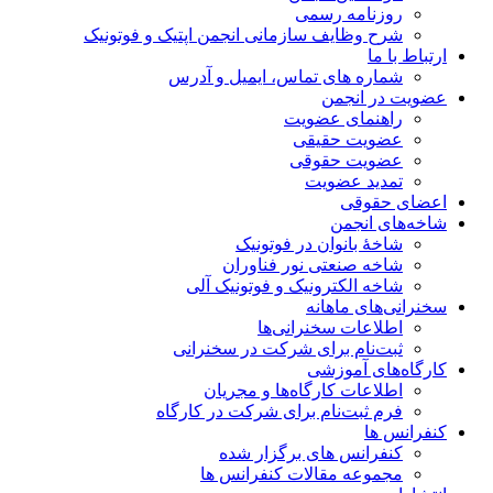
روزنامه رسمی
شرح وظایف سازمانی انجمن اپتیک و فوتونیک
ارتباط با ما
شماره های تماس، ایمیل و آدرس
عضویت در انجمن
راهنمای عضویت
عضویت حقیقی
عضویت حقوقی
تمدید عضویت
اعضای حقوقی
شاخه‌های انجمن
شاخۀ بانوان در فوتونیک
شاخه صنعتی نور فناوران
شاخه‌ الکترونیک و فوتونیک آلی
سخنرانی‌های ماهانه
اطلاعات سخنرانی‌‌ها
ثبت‌نام برای شرکت در سخنرانی
کارگاه‌های آموزشی
اطلاعات کارگاه‌ها و مجریان
فرم ثبت‌نام برای شرکت در کارگاه
کنفرانس ها
کنفرانس های برگزار شده
مجموعه مقالات کنفرانس ها