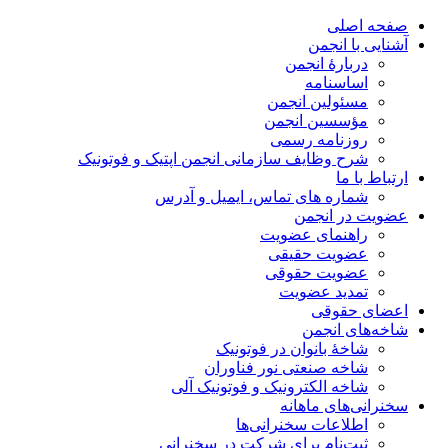
صفحه اصلی
آشنایی با انجمن
دربارۀ انجمن
اساسنامه
مسئولین انجمن
مؤسسین انجمن
روزنامه رسمی
شرح وظایف سازمانی انجمن اپتیک و فوتونیک
ارتباط با ما
شماره های تماس، ایمیل و آدرس
عضویت در انجمن
راهنمای عضویت
عضویت حقیقی
عضویت حقوقی
تمدید عضویت
اعضای حقوقی
شاخه‌های انجمن
شاخۀ بانوان در فوتونیک
شاخه صنعتی نور فناوران
شاخه‌ الکترونیک و فوتونیک آلی
سخنرانی‌های ماهانه
اطلاعات سخنرانی‌‌ها
ثبت‌نام برای شرکت در سخنرانی