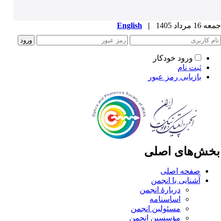
1 مرداد 1405
|
English
ورود خودکار
ثبت نام
بازیابی رمز عبور
خش‌های اصلی
صفحه اصلی
آشنایی با انجمن
دربارۀ انجمن
اساسنامه
مسئولین انجمن
مؤسسین انجمن