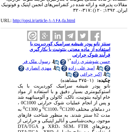
مقالات پذیرفته و ارائه شده در کنفرانس‌های انجمن اپتیک و فوتونیک
ایران. ۱۳۹۲; ۲۰
()
:۳۱۷-۳۲۰
URL:
http://opsi.ir/article-۱-۱۶۸-fa.html
سنتز نانو پودر شیشه سرامیک کوردیریت با
استفاده از ماده معدنی بنتونیت با بکارگیری
فرآیند شوک حرارتی
۱
*
حسن شوشتری زاده
،
رسول ملک فر
،
امید علی زاده
،
مهدی انصاری
،
اکبر چراغی
چکیده:
(۳۷۵۰۱ مشاهده)
نانو پودر شیشه سرامیک کوردیریت با یک
استوکیومتری بسیار دقیق و با استفاده از مواد
خام اولیه بنتونیت، تالک، کائولن و آلومیناتهیه شد
و پس از انجام عملیات شوک حرارتی 0C1000 ،
0
0
0
در دماهای مختلف
C1200 و
C1100،
C1300 به
مدت h2 سنتز شدند. به منظور شناخت فازهای
موجود، ریخت‌شناسی و آنالیز اپتیکی و حرارتی از
روش‌های XRD، SEM، FTIR و DTA/TGA
استفاده گردید. نتایج حاصل از XRD و DTA/TGA