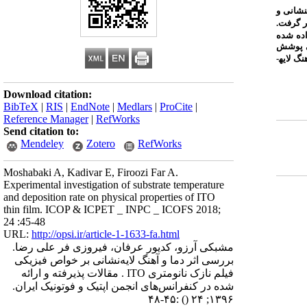
نشانی و
ر گرفت.
اده شده
حی پوشش
 لایه­
Download citation:
BibTeX
|
RIS
|
EndNote
|
Medlars
|
ProCite
|
Reference Manager
|
RefWorks
Send citation to:
Mendeley
Zotero
RefWorks
Moshabaki A, Kadivar E, Firoozi Far A.
Experimental investigation of substrate temperature
and deposition rate on physical properties of ITO
thin film. ICOP & ICPET _ INPC _ ICOFS 2018;
24 :45-48
URL:
http://opsi.ir/article-1-1633-fa.html
مشبکی آرزو، کدیور عرفان، فیروزی فر علی رضا.
بررسی اثر دما و آهنگ لایه‌نشانی بر خواص فیزیکی
فیلم ‌نازک نانومتری ITO . مقالات پذیرفته و ارائه
شده در کنفرانس‌های انجمن اپتیک و فوتونیک ایران.
:۴۵-۴۸
()
۱۳۹۶; ۲۴