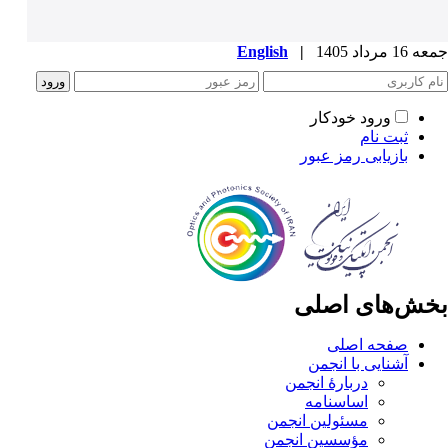
جمعه 16 مرداد 1405
|
English
ورود خودکار
ثبت نام
بازیابی رمز عبور
بخش‌های اصلی
صفحه اصلی
آشنایی با انجمن
دربارۀ انجمن
اساسنامه
مسئولین انجمن
مؤسسین انجمن