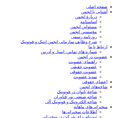
صفحه اصلی
آشنایی با انجمن
دربارۀ انجمن
اساسنامه
مسئولین انجمن
مؤسسین انجمن
روزنامه رسمی
شرح وظایف سازمانی انجمن اپتیک و فوتونیک
ارتباط با ما
شماره های تماس، ایمیل و آدرس
عضویت در انجمن
راهنمای عضویت
عضویت حقیقی
عضویت حقوقی
تمدید عضویت
اعضای حقوقی
شاخه‌های انجمن
شاخۀ بانوان در فوتونیک
شاخه صنعتی نور فناوران
شاخه‌ الکترونیک و فوتونیک آلی
سخنرانی‌های ماهانه
اطلاعات سخنرانی‌‌ها
ثبت‌نام برای شرکت در سخنرانی