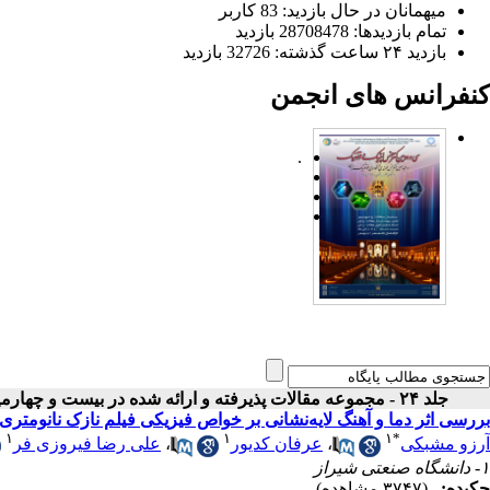
میهمانان در حال بازدید: 83 کاربر
تمام بازدید‌ها: 28708478 بازدید
بازدید ۲۴ ساعت گذشته: 32726 بازدید
کنفرانس های انجمن
.
جلد ۲۴ - مجموعه مقالات پذیرفته و ارائه شده در بیست و چهارمین کنفرانس اپتیک و فوتونیک ایران
بررسی اثر دما و آهنگ لایه‌نشانی بر خواص فیزیکی فیلم ‌نازک نانومتری ITO
۱
۱
۱
*
آرزو مشبکی
،
عرفان کدیور
،
علی رضا فیروزی فر
۱- دانشگاه صنعتی شیراز
چکیده:
(۳۷۴۷ مشاهده)