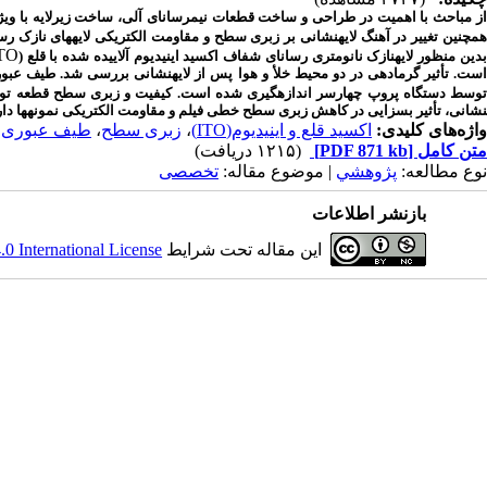
از مباحث با اهمیت در طراحی و ساخت قطعات نیمرسانای آلی، ساخت زیرلایه­ با ویژگ
مچنین تغییر در آهنگ لایه­نشانی بر زبری سطح و مقاومت الکتریکی لایه­های نازک ر
TO
دین منظور لایه­نازک نانومتری رسانای شفاف اکسید اینیدیوم آلاییده شده با قلع (
است. تأثیر گرمادهی در دو محیط خلأ و هوا پس از لایه­نشانی بررسی شد. طیف ع
وسط دستگاه پروپ چهارسر اندازه­گیری شده است. کیفیت و زبری سطح قطعه ت
نشانی، تأثیر بسزایی در کاهش
زبری سطح
خطی
فیلم و مقاومت الکتریکی نمونه­ها دار
واژه‌های کلیدی:
اکسید قلع و اینیدیوم(ITO)
،
زبری سطح
،
طیف عبوری
،
متن کامل
[PDF 871 kb]
(۱۲۱۵ دریافت)
نوع مطالعه:
پژوهشي
| موضوع مقاله:
تخصصی
بازنشر اطلاعات
این مقاله تحت شرایط
 International License