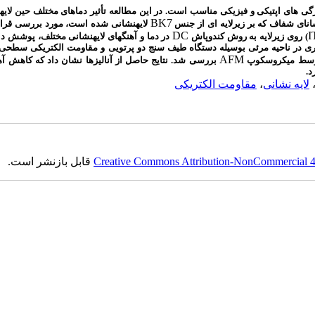
ی های اپتیکی و فیزیکی مناسب است. در این مطالعه تأثیر دماهای مختلف حین لایه­
BK7
سانای شفاف که ب
ر
زیرلایه ای از جنس
لایه­نشانی شده است، مورد بررسی قرا
DC
I
) روی زیرلایه به روش کندوپاش
در دما و آهنگ­های لایه­نشانی مختلف، پوشش د
بوری در ناحیه مرئی بوسیله دستگاه طیف سنج دو پرتویی و مقاومت الکتریکی سط
AFM
وسط
میکروسکوپ
بررسی شد. نتایج حاصل از آنالیزها نشان داد که کاهش آهنگ
د.
لایه نشانی
،
مقاومت الکتریکی
Creative Commons Attribution-NonCommercial 4.0
قابل بازنشر است.