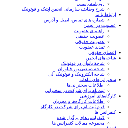
روزنامه رسمی
شرح وظایف سازمانی انجمن اپتیک و فوتونیک
ارتباط با ما
شماره های تماس، ایمیل و آدرس
عضویت در انجمن
راهنمای عضویت
عضویت حقیقی
عضویت حقوقی
تمدید عضویت
اعضای حقوقی
شاخه‌های انجمن
شاخۀ بانوان در فوتونیک
شاخه صنعتی نور فناوران
شاخه‌ الکترونیک و فوتونیک آلی
سخنرانی‌های ماهانه
اطلاعات سخنرانی‌‌ها
ثبت‌نام برای شرکت در سخنرانی
کارگاه‌های آموزشی
اطلاعات کارگاه‌ها و مجریان
فرم ثبت‌نام برای شرکت در کارگاه
کنفرانس ها
کنفرانس های برگزار شده
مجموعه مقالات کنفرانس ها