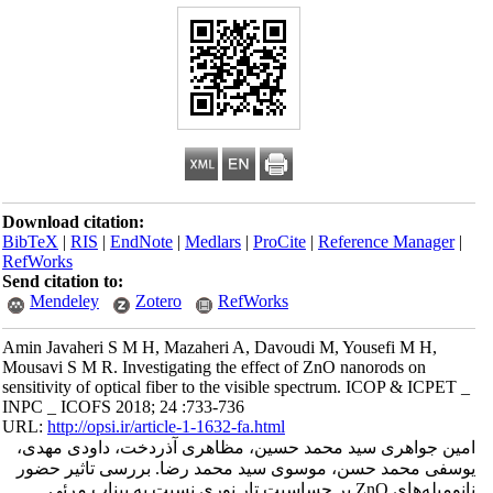
Download citation:
BibTeX
|
RIS
|
EndNote
|
Medlars
|
ProCite
|
Reference Manager
|
RefWorks
Send citation to:
Mendeley
Zotero
RefWorks
Amin Javaheri S M H, Mazaheri A, Davoudi M, Yousefi M H,
Mousavi S M R. Investigating the effect of ZnO nanorods on
sensitivity of optical fiber to the visible spectrum. ICOP & ICPET _
INPC _ ICOFS 2018; 24 :733-736
URL:
http://opsi.ir/article-1-1632-fa.html
امین جواهری سید محمد حسین، مظاهری آذردخت، داودی مهدی،
یوسفی محمد حسن، موسوی سید محمد رضا. بررسی تاثیر حضور
نانومیله‌های ZnO بر حساسیت تار نوری نسبت به بیناب مرئی .