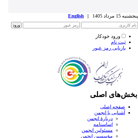
به 15 مرداد 1405
|
English
ورود خودکار
ثبت نام
بازیابی رمز عبور
خش‌های اصلی
صفحه اصلی
آشنایی با انجمن
دربارۀ انجمن
اساسنامه
مسئولین انجمن
مؤسسین انجمن