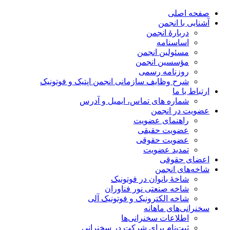
صفحه اصلی
آشنایی با انجمن
دربارۀ انجمن
اساسنامه
مسئولین انجمن
مؤسسین انجمن
روزنامه رسمی
شرح وظایف سازمانی انجمن اپتیک و فوتونیک
ارتباط با ما
شماره های تماس، ایمیل و آدرس
عضویت در انجمن
راهنمای عضویت
عضویت حقیقی
عضویت حقوقی
تمدید عضویت
اعضای حقوقی
شاخه‌های انجمن
شاخۀ بانوان در فوتونیک
شاخه صنعتی نور فناوران
شاخه‌ الکترونیک و فوتونیک آلی
سخنرانی‌های ماهانه
اطلاعات سخنرانی‌‌ها
ثبت‌نام برای شرکت در سخنرانی