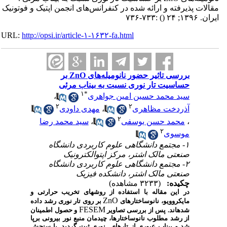
مقالات پذیرفته و ارائه شده در کنفرانس‌های انجمن اپتیک و فوتونیک
ایران. ۱۳۹۶; ۲۴
()
:۷۳۳-۷۳۶
URL:
http://opsi.ir/article-۱-۱۶۳۲-fa.html
بررسی تاثیر حضور نانومیله‌های ZnO بر
حساسیت تار نوری نسبت به بیناب مرئی
۱
*
سید محمد حسین امین جواهری
،
۲
۲
آذردخت مظاهری
،
مهدی داودی
۲
،
محمد حسن یوسفی
،
سید محمد رضا
۲
موسوی
۱- مجتمع دانشگاهی علوم کاربردی دانشگاه
صنعتی مالک اشتر، مرکز اپتوالکترونیک
۲- مجتمع دانشگاهی علوم کاربردی دانشگاه
صنعتی مالک اشتر، دانشکده فیزیک
چکیده:
(۳۲۳۳ مشاهده)
در این مقاله با استفاده از روش­های تخریب حرارتی و
ZnO
مایکروویو، نانوساختارهای
بر روی تار نوری رشد داده
FESEM
شده­اند. پس از بررسی تصاویر
و حصول اطمینان
از رشد مطلوب نانوساختارها، چیدمان منبع نور بیرونی برپا
شد و بیناب عبوری از تارهای نوری ثبت گردید. با سنجش