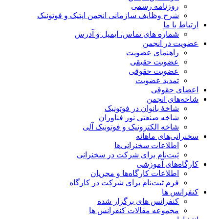
روزنامه رسمی
شرح وظایف سازمانی انجمن اپتیک و فوتونیک
ارتباط با ما
شماره های تماس، ایمیل و آدرس
عضویت در انجمن
راهنمای عضویت
عضویت حقیقی
عضویت حقوقی
تمدید عضویت
اعضای حقوقی
شاخه‌های انجمن
شاخۀ بانوان در فوتونیک
شاخه صنعتی نور فناوران
شاخه‌ الکترونیک و فوتونیک آلی
سخنرانی‌های ماهانه
اطلاعات سخنرانی‌‌ها
ثبت‌نام برای شرکت در سخنرانی
کارگاه‌های آموزشی
اطلاعات کارگاه‌ها و مجریان
فرم ثبت‌نام برای شرکت در کارگاه
کنفرانس ها
کنفرانس های برگزار شده
مجموعه مقالات کنفرانس ها