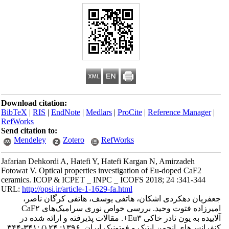
Download citation:
BibTeX
|
RIS
|
EndNote
|
Medlars
|
ProCite
|
Reference Manager
|
RefWorks
Send citation to:
Mendeley
Zotero
RefWorks
Jafarian Dehkordi A, Hatefi Y, Hatefi Kargan N, Amirzadeh
Fotowat V. Optical properties investigation of Eu-doped CaF2
ceramics. ICOP & ICPET _ INPC _ ICOFS 2018; 24 :341-344
URL:
http://opsi.ir/article-1-1629-fa.html
جعفریان دهکردی اشکان، هاتفی یوسف، هاتفی کرگان ناصر،
امیرزاده فتوت وحید. بررسی خواص نوری سرامیک‌های CaF۲
آلاییده به یون نادر خاکی Eu۳+. مقالات پذیرفته و ارائه شده در
کنفرانس‌های انجمن اپتیک و فوتونیک ایران. ۱۳۹۶; ۲۴
()
:۳۴۱-۳۴۴