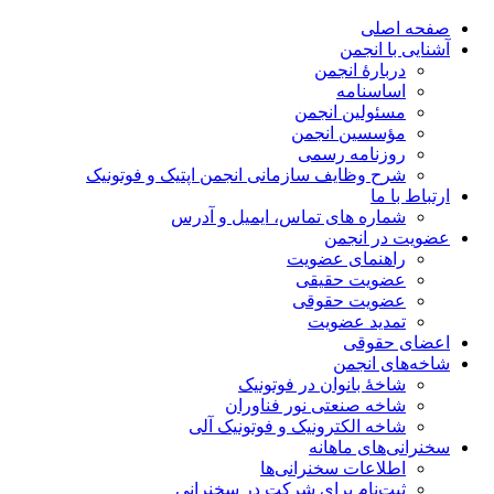
صفحه اصلی
آشنایی با انجمن
دربارۀ انجمن
اساسنامه
مسئولین انجمن
مؤسسین انجمن
روزنامه رسمی
شرح وظایف سازمانی انجمن اپتیک و فوتونیک
ارتباط با ما
شماره های تماس، ایمیل و آدرس
عضویت در انجمن
راهنمای عضویت
عضویت حقیقی
عضویت حقوقی
تمدید عضویت
اعضای حقوقی
شاخه‌های انجمن
شاخۀ بانوان در فوتونیک
شاخه صنعتی نور فناوران
شاخه‌ الکترونیک و فوتونیک آلی
سخنرانی‌های ماهانه
اطلاعات سخنرانی‌‌ها
ثبت‌نام برای شرکت در سخنرانی