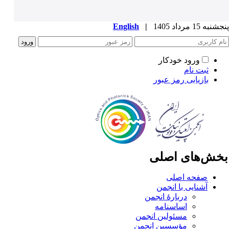
به 15 مرداد 1405
|
English
ورود خودکار
ثبت نام
بازیابی رمز عبور
خش‌های اصلی
صفحه اصلی
آشنایی با انجمن
دربارۀ انجمن
اساسنامه
مسئولین انجمن
مؤسسین انجمن