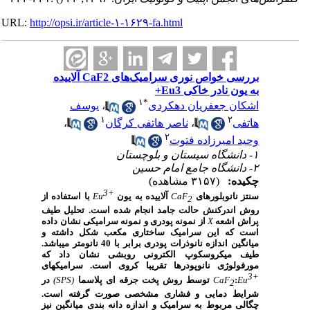
URL:
http://opsi.ir/article-۱-۱۶۲۹-fa.html
بررسی خواص نوری سرامیک‌های CaF2 آلاییده
به یون نادر خاکی Eu3+
۱
*
اشکان جعفریان دهکردی
،
یوسف
۱
۲
هاتفی
،
ناصر هاتفی کرگان
،
۲
وحید امیرزاده فتوت
۱- دانشگاه سیستان و بلوچستان
۲- دانشگاه جامع امام حسین
چکیده:
(۳۱۵۷ مشاهده)
3+
سنتز نانوبلورهای
CaF
آلاییده به یون
Eu
با استفاده از
2
روش اندرکنش حالت جامد انجام شده است. تحلیل طیف
پراش اشعه
X
از نمونه پودری و نمونه سرامیکی نشان داده
است که این سرامیک ساختاری مکعب شکل داشته و
میانگین اندازه نانوذرات پودری برابر با 40 نانومتر می­باشد.
طیف میکروسکوپ الکترونی روبشی نشان داد که
مورفولوژی نانوپودرها تقریبا کروی است. سرامیک­های
3+
Eu
:
CaF
توسط روش پخت جرقه ای پلاسما
(SPS)
در
2
شرایط دمایی و فشاری مشخصی صورت گرفته است.
چگالی مربوط به سرامیک و اندازه دانه بندی میانگین نیز