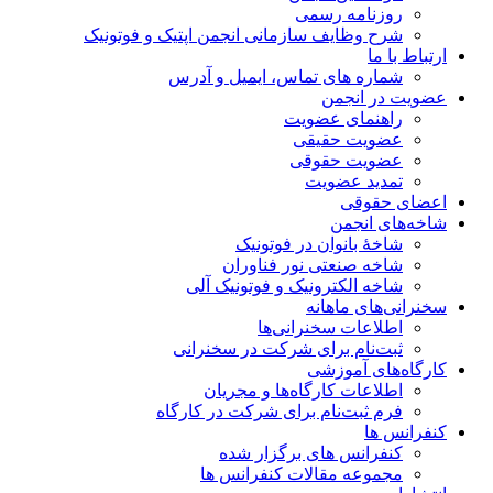
روزنامه رسمی
شرح وظایف سازمانی انجمن اپتیک و فوتونیک
ارتباط با ما
شماره های تماس، ایمیل و آدرس
عضویت در انجمن
راهنمای عضویت
عضویت حقیقی
عضویت حقوقی
تمدید عضویت
اعضای حقوقی
شاخه‌های انجمن
شاخۀ بانوان در فوتونیک
شاخه صنعتی نور فناوران
شاخه‌ الکترونیک و فوتونیک آلی
سخنرانی‌های ماهانه
اطلاعات سخنرانی‌‌ها
ثبت‌نام برای شرکت در سخنرانی
کارگاه‌های آموزشی
اطلاعات کارگاه‌ها و مجریان
فرم ثبت‌نام برای شرکت در کارگاه
کنفرانس ها
کنفرانس های برگزار شده
مجموعه مقالات کنفرانس ها