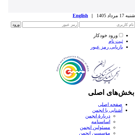
1 مرداد 1405
|
English
ورود خودکار
ثبت نام
بازیابی رمز عبور
خش‌های اصلی
صفحه اصلی
آشنایی با انجمن
دربارۀ انجمن
اساسنامه
مسئولین انجمن
مؤسسین انجمن