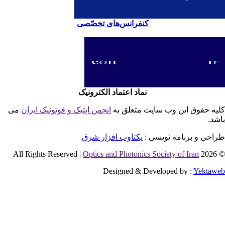
کنفرانس‌های تخصّصی
نماد اعتماد الکترونیک
یه حقوق این وب سایت متعلق به
انجمن اپتیک و فوتونیک ایران
می
شد.
احی و برنامه نویسی :
یکتاوب افزار شرق
Optics and Photonics Society of Iran
© 2026 
Designed & Developed by :
Yektaw