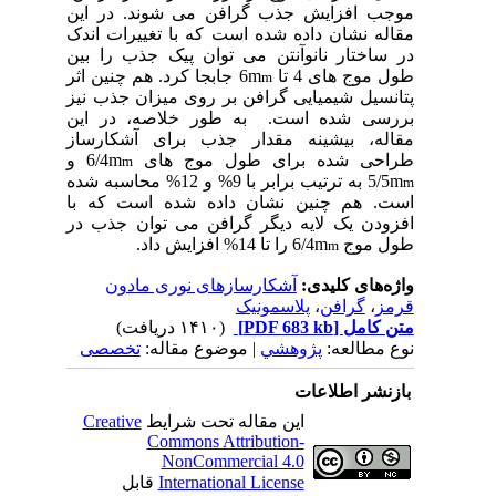
موجب افزایش جذب گرافن می شوند. در این
مقاله نشان داده شده است که با تغییرات اندک
در ساختار نانوآنتن می توان پیک جذب را بین
طول موج های 4 تا
m
6 جابجا کرد.
هم چنین اثر
m
پتانسیل شیمیایی گرافن بر روی میزان جذب نیز
بررسی شده است. به طور خلاصه، در این
مقاله، بیشینه مقدار جذب برای آشکارساز
طراحی شده برای طول موج های
m
6/4 و
m
m
5/5 به ترتیب برابر با 9% و 12% محاسبه شده
m
است. هم چنین نشان داده شده است که با
افزودن یک لایه دیگر گرافن می توان جذب در
طول موج
m
6/4 را تا 14% افزایش داد.
m
واژه‌های کلیدی:
آشکارسازهای نوری مادون
قرمز
،
گرافن
،
پلاسمونیک
متن کامل
[PDF 683 kb]
(۱۴۱۰ دریافت)
نوع مطالعه:
پژوهشي
| موضوع مقاله:
تخصصی
بازنشر اطلاعات
این مقاله تحت شرایط
Creative
Commons Attribution-
NonCommercial 4.0
International License
قابل