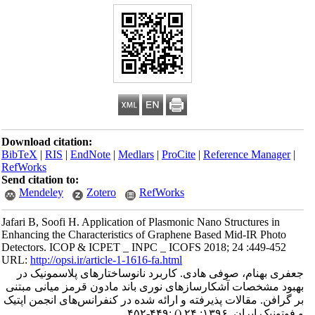
Download citation:
BibTeX
|
RIS
|
EndNote
|
Medlars
|
ProCite
|
Reference Manager
|
RefWorks
Send citation to:
Mendeley
Zotero
RefWorks
Jafari B, Soofi H. Application of Plasmonic Nano Structures in
Enhancing the Characteristics of Graphene Based Mid-IR Photo
Detectors. ICOP & ICPET _ INPC _ ICOFS 2018; 24 :449-452
URL:
http://opsi.ir/article-1-1616-fa.html
جعفری بهنام، صوفی هادی. کاربرد نانوساختارهای پلاسمونیک در
بهبود مشخصات آشکارسازهای نوری باند مادون قرمز میانی مبتنی
بر گرافن. مقالات پذیرفته و ارائه شده در کنفرانس‌های انجمن اپتیک
و فوتونیک ایران. ۱۳۹۶; ۲۴
()
:۴۴۹-۴۵۲