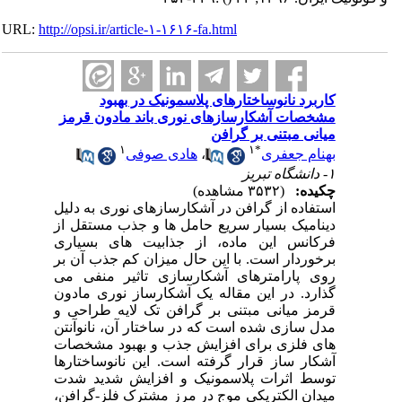
URL:
http://opsi.ir/article-۱-۱۶۱۶-fa.html
کاربرد نانوساختارهای پلاسمونیک در بهبود
مشخصات آشکارسازهای نوری باند مادون قرمز
میانی مبتنی بر گرافن
۱
۱
*
بهنام جعفری
،
هادی صوفی
۱- دانشگاه تبریز
چکیده:
(۳۵۳۲ مشاهده)
استفاده از گرافن در آشکارسازهای نوری به دلیل
دینامیک بسیار سریع حامل ها و جذب مستقل از
فرکانس این ماده، از جذابیت های بسیاری
برخوردار است. با این حال میزان کم جذب آن بر
روی پارامترهای آشکارسازی تاثیر منفی می
گذارد. در این مقاله یک آشکارساز نوری مادون
قرمز
میانی مبتنی بر گرافن تک لایه طراحی و
مدل سازی شده است که در ساختار آن، نانوآنتن
های فلزی برای افزایش جذب و بهبود مشخصات
آشکار ساز قرار گرفته است. این نانوساختارها
توسط اثرات پلاسمونیک و افزایش شدید شدت
میدان الکتریکی موج در مرز مشترک فلز-گرافن،