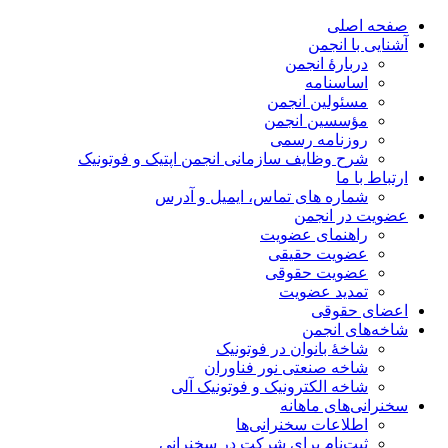
صفحه اصلی
آشنایی با انجمن
دربارۀ انجمن
اساسنامه
مسئولین انجمن
مؤسسین انجمن
روزنامه رسمی
شرح وظایف سازمانی انجمن اپتیک و فوتونیک
ارتباط با ما
شماره های تماس، ایمیل و آدرس
عضویت در انجمن
راهنمای عضویت
عضویت حقیقی
عضویت حقوقی
تمدید عضویت
اعضای حقوقی
شاخه‌های انجمن
شاخۀ بانوان در فوتونیک
شاخه صنعتی نور فناوران
شاخه‌ الکترونیک و فوتونیک آلی
سخنرانی‌های ماهانه
اطلاعات سخنرانی‌‌ها
ثبت‌نام برای شرکت در سخنرانی