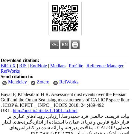
Download citation:
BibTeX
|
RIS
|
EndNote
|
Medlars
|
ProCite
|
Reference Manager
|
RefWorks
Send citation to:
Mendeley
Zotero
RefWorks
Bayat F, Khalesifard H R. Assessment dust events over the Persian
Gulf and the Oman Sea using measurements of CALIOP space lidar
. ICOP & ICPET _ INPC _ ICOFS 2018; 24 :489-492
URL:
http://opsi.ir/article-1-1601-fa.html
بیات فریضه، خالصی فرد حمیدرضا. ارزیابی رویدادهای غباری بر
فراز خلیج فارس و دریای عمان با استفاده از اندازه‌گیری-های لیدار
فضایی CALIOP . مقالات پذیرفته و ارائه شده در کنفرانس‌های
انجمن اپتیک و فوتونیک ایران. ۱۳۹۶; ۲۴
()
:۴۸۹-۴۹۲