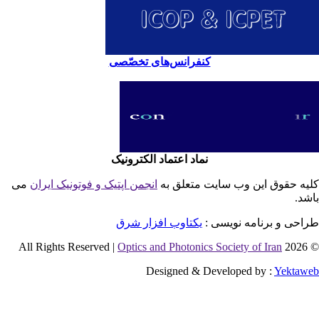
کنفرانس‌های تخصّصی
نماد اعتماد الکترونیک
یه حقوق این وب سایت متعلق به
انجمن اپتیک و فوتونیک ایران
می
شد.
احی و برنامه نویسی :
یکتاوب افزار شرق
Optics and Photonics Society of Iran
© 2026 
Designed & Developed by :
Yektaw