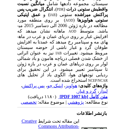
سیستان. مجموعه داده­ها شامل
میانگین نسبت
واقطبش ستونی ذرات
(
)،
انتگرال ضریب پس
PDR
پراکنش میراشده
ستونی (
) و
عمق اپتیکی
IAB
ستونی هواویزها
(
) بر روی منطقه مورد
AOD
مطالعه در بازه ژوئن 2006 الی دسامبر 2015 می­
باشد. متوسط
ماهانه نشان می­دهد که
AOD
افزایش غبار بر روی دریای عمان و عرب در ماه­
های مه و سپتامبر رخ می­دهد که عمدتا به افزایش
طوفان گرد و غبار ناشی از حوضه سیستان
مروبط می­شود. تغییرات
نیز به عنوان اثراتی
IAB
از خشک شدن فصلی دریاچه هامون و باد شمالی
لوار بر روی دریاهای عمان و عرب در بازه ژوئن
تا سپتامبر تعبیر می­شود. در این تحقیق برای
ردیابی توده­های هوا، الگوی باد از تحلیل های
استخراج شده است.
NCEP/NCAR
واژه‌های کلیدی:
هواویز
،
اپتیک جو
،
پس پراکنش
،
لیدار
،
گرد و غبار.
متن کامل
[PDF 1007 kb]
(۱۱۸۰ دریافت)
نوع مطالعه:
پژوهشي
| موضوع مقاله:
تخصصی
بازنشر اطلاعات
این مقاله تحت شرایط
Creative
Commons Attribution-