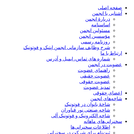
صفحه اصلی
آشنایی با انجمن
دربارۀ انجمن
اساسنامه
مسئولین انجمن
مؤسسین انجمن
روزنامه رسمی
شرح وظایف سازمانی انجمن اپتیک و فوتونیک
ارتباط با ما
شماره های تماس، ایمیل و آدرس
عضویت در انجمن
راهنمای عضویت
عضویت حقیقی
عضویت حقوقی
تمدید عضویت
اعضای حقوقی
شاخه‌های انجمن
شاخۀ بانوان در فوتونیک
شاخه صنعتی نور فناوران
شاخه‌ الکترونیک و فوتونیک آلی
سخنرانی‌های ماهانه
اطلاعات سخنرانی‌‌ها
ثبت‌نام برای شرکت در سخنرانی