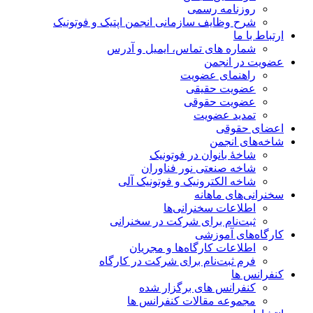
روزنامه رسمی
شرح وظایف سازمانی انجمن اپتیک و فوتونیک
ارتباط با ما
شماره های تماس، ایمیل و آدرس
عضویت در انجمن
راهنمای عضویت
عضویت حقیقی
عضویت حقوقی
تمدید عضویت
اعضای حقوقی
شاخه‌های انجمن
شاخۀ بانوان در فوتونیک
شاخه صنعتی نور فناوران
شاخه‌ الکترونیک و فوتونیک آلی
سخنرانی‌های ماهانه
اطلاعات سخنرانی‌‌ها
ثبت‌نام برای شرکت در سخنرانی
کارگاه‌های آموزشی
اطلاعات کارگاه‌ها و مجریان
فرم ثبت‌نام برای شرکت در کارگاه
کنفرانس ها
کنفرانس های برگزار شده
مجموعه مقالات کنفرانس ها