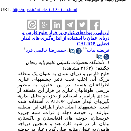
URL:
http://opsi.ir/article-۱-۱۶۰۱-fa.html
ارزیابی رویدادهای غباری بر فراز خلیج فارس و
دریای عمان با استفاده از اندازه‌گیری-های لیدار
فضایی CALIOP
۱
۱
*
فریضه بیات
،
حمیدرضا خالصی فرد
۱- دانشگاه تحصیلات تکمیلی علوم پایه زنجان
چکیده:
(۳۱۶۳ مشاهده)
خلیج فارس و دریای عمان به عنوان یک منطقه
بزرگ آبی اغلب تحت تاثیر چشمه­های غباری
اطرافشان هستند. در این تحقیق، به منظور
بررسی طوفان­های غباری بر فراز این منطقه از
تعدادی پارامتر با استفاده از تجزیه و تحلیل اندازه­
گیری­های لیدار فضایی
CALIOP
، استفاده شده
است. چشمه­های اصلی غبار اطراف این منطقه
عبارتند از: حوضه دجله و فرات، شبه جزیره
عربستان، حوضه های افغانستان و پاکستان،
بیابان تار در شبه قاره هند و همچنین دریاچه
هامون به عنوان منابع اصلی گرد و غبار در حوضه