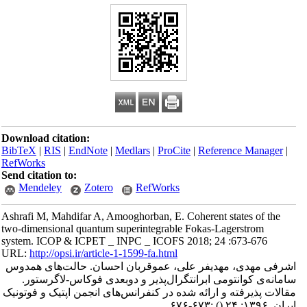
Download citation:
BibTeX
|
RIS
|
EndNote
|
Medlars
|
ProCite
|
Reference Manager
|
RefWorks
Send citation to:
Mendeley
Zotero
RefWorks
Ashrafi M, Mahdifar A, Amooghorban, E. Coherent states of the
two-dimensional quantum superintegrable Fokas-Lagerstrom
system. ICOP & ICPET _ INPC _ ICOFS 2018; 24 :673-676
URL:
http://opsi.ir/article-1-1599-fa.html
اشرفی مهدی، مهدیفر علی، عموقربان احسان. حالت‌های همدوس
سامانه‌ی کوانتومی ابرانتگرال‌پذیر و دوبعدی فوکاس-لاگرستور.
مقالات پذیرفته و ارائه شده در کنفرانس‌های انجمن اپتیک و فوتونیک
ایران. ۱۳۹۶; ۲۴
()
:۶۷۳-۶۷۶