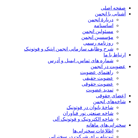
صفحه اصلی
آشنایی با انجمن
دربارۀ انجمن
اساسنامه
مسئولین انجمن
مؤسسین انجمن
روزنامه رسمی
شرح وظایف سازمانی انجمن اپتیک و فوتونیک
ارتباط با ما
شماره های تماس، ایمیل و آدرس
عضویت در انجمن
راهنمای عضویت
عضویت حقیقی
عضویت حقوقی
تمدید عضویت
اعضای حقوقی
شاخه‌های انجمن
شاخۀ بانوان در فوتونیک
شاخه صنعتی نور فناوران
شاخه‌ الکترونیک و فوتونیک آلی
سخنرانی‌های ماهانه
اطلاعات سخنرانی‌‌ها
ثبت‌نام برای شرکت در سخنرانی