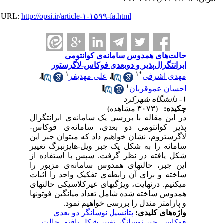
URL:
http://opsi.ir/article-۱-۱۵۹۹-fa.html
حالت‌های همدوس سامانه‌ی کوانتومی
ابرانتگرال‌پذیر و دوبعدی فوکاس-لاگرستور
۱
۱
*
مهدی اشرفی
،
علی مهدیفر
،
۱
احسان عموقربان
۱- دانشگاه شهرکرد
چکیده:
(۳۰۷۳ مشاهده)
در این مقاله با بررسی یک سامانه
ی ابرانتگرال
پذیر کوانتومی دو بعدی، سامانه
ی
فوکاس-
لاگرستروم، نشان خواهیم ‏داد که می‏توان جبر این
سامانه را به شکل یک جبر ویل-هایزنبرگ تغییر
شکل یافته در نظر گرفت. سپس با استفاده از
این جبر، حالت‏های همدوس سامانه‌ی مزبور را
ساخته و برای آن رابطه
ی تفکیک واحد را اثبات
می‏کنیم. درنهایت، ویژگی‏های غیرکلاسیکی حالت‏های
همدوس ساخته شده شامل تعداد میانگین فوتون‏ها
و پارامتر مندل را بررسی خواهیم نمود.
واژه‌های کلیدی:
پتانسیل نوسانگر دو بعدی
فوکاس
،
جبر نوسانگر تغییر شکل یافته
،
حالت