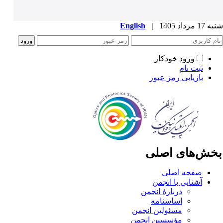
1 مرداد 1405
|
English
ورود خودکار
ثبت نام
بازیابی رمز عبور
خش‌های اصلی
صفحه اصلی
آشنایی با انجمن
دربارۀ انجمن
اساسنامه
مسئولین انجمن
مؤسسین انجمن