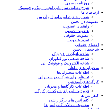
روزنامه رسمی
شرح وظایف سازمانی انجمن اپتیک و فوتونیک
ارتباط با ما
شماره های تماس، ایمیل و آدرس
عضویت در انجمن
راهنمای عضویت
عضویت حقیقی
عضویت حقوقی
تمدید عضویت
اعضای حقوقی
شاخه‌های انجمن
شاخۀ بانوان در فوتونیک
شاخه صنعتی نور فناوران
شاخه‌ الکترونیک و فوتونیک آلی
سخنرانی‌های ماهانه
اطلاعات سخنرانی‌‌ها
ثبت‌نام برای شرکت در سخنرانی
کارگاه‌های آموزشی
اطلاعات کارگاه‌ها و مجریان
فرم ثبت‌نام برای شرکت در کارگاه
کنفرانس ها
کنفرانس های برگزار شده
مجموعه مقالات کنفرانس ها