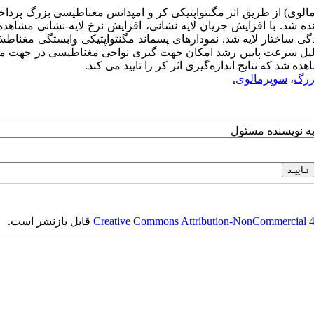
ین مقاله به بررسی رفتار مغناطیسی نوار NiFeMo (سوپرمالوی) از طریق اثر مگنتواپتیکی کر و امپدانس مغناطیسی بزرگ پ
 شد. با افزایش جریان لایه نشانی، افزایش نرخ لایه-نشانی مشاهده
تر از 200 میلی آمپر، موجب شکنندگی ساختار لایه شد. نمودارهای پسماند مگنتواپتیکی وابستگی مغن
 به خوبی نشان داد. در جریان 80 میلی آمپر به دلیل سرعت پایین رشد امکان جهت گیری نواحی مغناطیسی در
زرگ
،
سوپرمالوی.
به نویسنده مسئول
Creative Commons Attribution-NonCommercial 4.0
قابل بازنشر است.