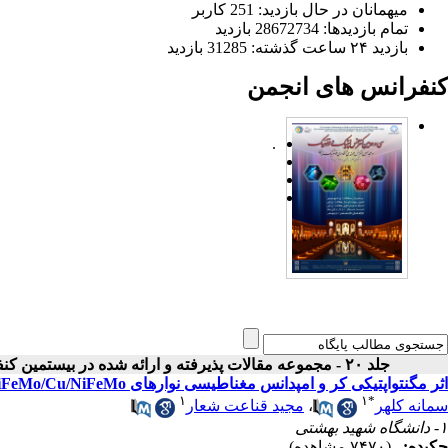
میهمانان در حال بازدید: 251 کاربر
تمام بازدید‌ها: 28672734 بازدید
بازدید ۲۴ ساعت گذشته: 31285 بازدید
کنفرانس های انجمن
.
جلد ۲۰ - مجموعه مقالات پذیرفته و ارائه شده در بیستمین کنفرانس اپتیک و فوتونیک ایران
اثر مگنتواپتیکی کر و امپدانس مغناطیسی نوارهای NiFeMo/Cu/NiFeMo
۱
۱
*
سمانه کلهر
،
مجید قناعت شعار
۱- دانشگاه شهید بهشتی
چکیده:
(۷۴۷۰ مشاهده)