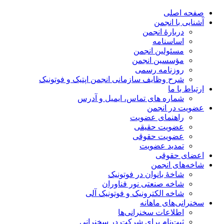
صفحه اصلی
آشنایی با انجمن
دربارۀ انجمن
اساسنامه
مسئولین انجمن
مؤسسین انجمن
روزنامه رسمی
شرح وظایف سازمانی انجمن اپتیک و فوتونیک
ارتباط با ما
شماره های تماس، ایمیل و آدرس
عضویت در انجمن
راهنمای عضویت
عضویت حقیقی
عضویت حقوقی
تمدید عضویت
اعضای حقوقی
شاخه‌های انجمن
شاخۀ بانوان در فوتونیک
شاخه صنعتی نور فناوران
شاخه‌ الکترونیک و فوتونیک آلی
سخنرانی‌های ماهانه
اطلاعات سخنرانی‌‌ها
ثبت‌نام برای شرکت در سخنرانی