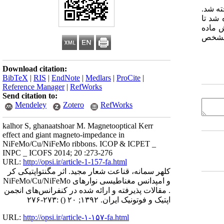
رداخته شد.
 شد تا
اطش ماده
 جهت مشخص
Download citation:
BibTeX
|
RIS
|
EndNote
|
Medlars
|
ProCite
|
Reference Manager
|
RefWorks
Send citation to:
Mendeley
Zotero
RefWorks
kalhor S, ghanaatshoar M. Magnetooptical Kerr
effect and giant magneto-impedance in
NiFeMo/Cu/NiFeMo ribbons. ICOP & ICPET _
INPC _ ICOFS 2014; 20 :273-276
URL:
http://opsi.ir/article-1-157-fa.html
کلهر سمانه، قناعت شعار مجید. اثر مگنتواپتیکی کر
و امپدانس مغناطیسی نوارهای NiFeMo/Cu/NiFeMo
. مقالات پذیرفته و ارائه شده در کنفرانس‌های انجمن
اپتیک و فوتونیک ایران. ۱۳۹۲; ۲۰
()
:۲۷۳-۲۷۶
URL:
http://opsi.ir/article-۱-۱۵۷-fa.html