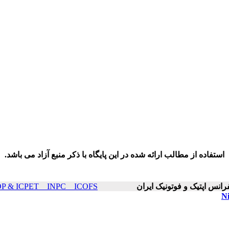
استفاده از مطالب ارائه شده در این پایگاه با ذکر منبع آزاد می باشد.
ICOP & ICPET _ INPC _ ICOFS سال۲۰ صفحات ۷۶