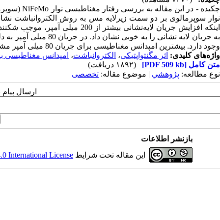
چکیده - در ا
نوار سوپرمالوی بر دو سمت زیرلایه مس به روش الکتروانباشت نشانده
اینکه افزایش جریان لایه‌نشانی بیش
به جریان لایه نشانی را
وجود دارد. بیشترین امپدانس مغناطیسی برای جریان 80 میلی آمپر مشاهده شد که نتایج اندازه‌گیری اثر کر را تایید می کند.
واژه‌های کلیدی:
اثر مگنتواپتیکی
،
الکتروانباشت
،
امپدانس مغناطیسی ب
متن کامل
[PDF 509 kb]
(۱۸۹۲ دریافت)
نوع مطالعه:
پژوهشي
| موضوع مقاله:
تخصصی
ارسال پیام 
بازنشر اطلاعات
این مقاله تحت شرایط
 International License