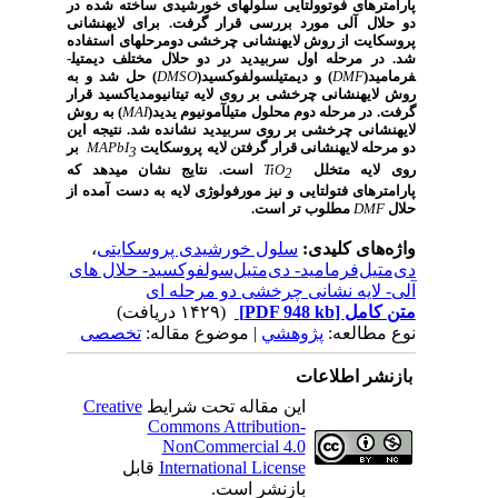
پارامترهای فوتوولتایی سلول­های خورشیدی ساخته شده در
دو حلال
آلی مورد بررسی قرار گرفت. برای لایه­نشانی
پروسکایت از روش لایه­نشانی چرخشی دو­مرحله­ای استفاده
شد. در مرحله اول سرب­یدید در دو حلال مختلف دی­متیل­
فرمامید(
DMF
) و دی­متیل­سولفوکسید(
DMSO
) حل شد و به
روش لایه­نشانی چرخشی بر روی لایه تیتانیوم­دی­اکسید قرار
گرفت. در مرحله دوم محلول متیل­آمونیوم یدید(
MAI
) به روش
لایه­نشانی چرخشی بر روی سرب­یدید نشانده شد. نتیجه این
دو مرحله لایه­نشانی قرار گرفتن لایه پروسکایت
MAPbI
بر
3
روی لایه متخلل
TiO
است. نتایج نشان میدهد که
2
پارامترهای فتولتایی و نیز مورفولوژی لایه به دست آمده از
حلال
DMF
مطلوب تر است.
واژه‌های کلیدی:
سلول خورشیدی پروسکایتی
،
دی‌متیل‌فرمامید- دی‌متیل‌سولفوکسید- حلال های
آلی- لایه نشانی چرخشی دو مرحله ای
متن کامل
[PDF 948 kb]
(۱۴۲۹ دریافت)
نوع مطالعه:
پژوهشي
| موضوع مقاله:
تخصصی
بازنشر اطلاعات
این مقاله تحت شرایط
Creative
Commons Attribution-
NonCommercial 4.0
International License
قابل
بازنشر است.