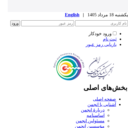
ه 18 مرداد 1405
|
English
ورود خودکار
ثبت نام
بازیابی رمز عبور
خش‌های اصلی
صفحه اصلی
آشنایی با انجمن
دربارۀ انجمن
اساسنامه
مسئولین انجمن
مؤسسین انجمن