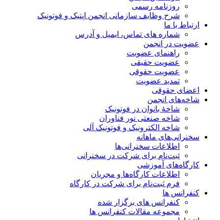
روزنامه رسمی
شرح وظایف سازمانی انجمن اپتیک و فوتونیک
ارتباط با ما
شماره های تماس، ایمیل و آدرس
عضویت در انجمن
راهنمای عضویت
عضویت حقیقی
عضویت حقوقی
تمدید عضویت
اعضای حقوقی
شاخه‌های انجمن
شاخۀ بانوان در فوتونیک
شاخه صنعتی نور فناوران
شاخه‌ الکترونیک و فوتونیک آلی
سخنرانی‌های ماهانه
اطلاعات سخنرانی‌‌ها
ثبت‌نام برای شرکت در سخنرانی
کارگاه‌های آموزشی
اطلاعات کارگاه‌ها و مجریان
فرم ثبت‌نام برای شرکت در کارگاه
کنفرانس ها
کنفرانس های برگزار شده
مجموعه مقالات کنفرانس ها