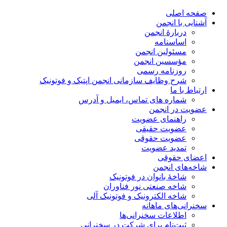
صفحه اصلی
آشنایی با انجمن
دربارۀ انجمن
اساسنامه
مسئولین انجمن
مؤسسین انجمن
روزنامه رسمی
شرح وظایف سازمانی انجمن اپتیک و فوتونیک
ارتباط با ما
شماره های تماس، ایمیل و آدرس
عضویت در انجمن
راهنمای عضویت
عضویت حقیقی
عضویت حقوقی
تمدید عضویت
اعضای حقوقی
شاخه‌های انجمن
شاخۀ بانوان در فوتونیک
شاخه صنعتی نور فناوران
شاخه‌ الکترونیک و فوتونیک آلی
سخنرانی‌های ماهانه
اطلاعات سخنرانی‌‌ها
ثبت‌نام برای شرکت در سخنرانی