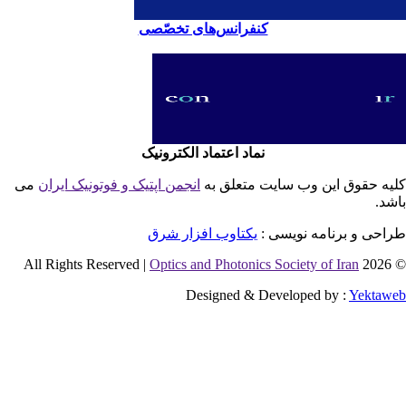
کنفرانس‌های تخصّصی
نماد اعتماد الکترونیک
یه حقوق این وب سایت متعلق به
انجمن اپتیک و فوتونیک ایران
می
شد.
احی و برنامه نویسی :
یکتاوب افزار شرق
Optics and Photonics Society of Iran
© 2026 
Designed & Developed by :
Yektaw