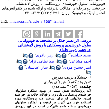
فوتوولتایی سلول خورشیدی پروسکایتی با روش لایه‌نشانی
چرخشی دومرحله‌ای. مقالات پذیرفته و ارائه شده در کنفرانس‌های
انجمن اپتیک و فوتونیک ایران. ۱۳۹۶; ۲۴
()
:۳۱۷-۳۲۰
URL:
http://opsi.ir/article-۱-۱۵۵۲-fa.html
بررسی اثر تغییر حلال بر مشخصات فوتوولتایی
سلول خورشیدی پروسکایتی با روش لایه‌نشانی
چرخشی دومرحله‌ای
۱
۱
*
مجید خدابنده
،
زهرا باقری
،
۱
۱
احمد مشاعی
،
صبا نظامی نژاد
،
۲
۱
امیر حسین مردی
،
سارا عباسیان
۱- دانشگاه تربیت مدرس
۲- پژوهشگاه دانش های بنیادی
چکیده:
(۴۰۵۷ مشاهده)
لایه پروسکایت نقش مهمی در بهبود عملکرد سلول­های
خورشیدی پروسکایتی دارد و در واقع لایه جاذب نور خورشید
است.
حلال­هایی که برای ساخت لایه پروسکایت مورد
استفاده قرار می گیرند در کیفیت و عملکرد سلول­های
خورشیدی ساخته شده تاثیرگذار است.
در این پژوهش