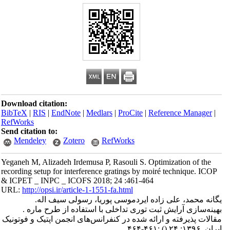
Download citation:
BibTeX
|
RIS
|
EndNote
|
Medlars
|
ProCite
|
Reference Manager
|
RefWorks
Send citation to:
Mendeley
Zotero
RefWorks
Yeganeh M, Alizadeh Irdemusa P, Rasouli S. Optimization of the
recording setup for interference gratings by moiré technique. ICOP
& ICPET _ INPC _ ICOFS 2018; 24 :461-464
URL:
http://opsi.ir/article-1-1551-fa.html
یگانه محمد، علی زاده ایردموسی پوریا، رسولی سیف اله.
بهینه‌سازی آرایش ثبت توری تداخلی با استفاده از طرح ماره .
مقالات پذیرفته و ارائه شده در کنفرانس‌های انجمن اپتیک و فوتونیک
ایران. ۱۳۹۶; ۲۴
()
:۴۶۱-۴۶۴