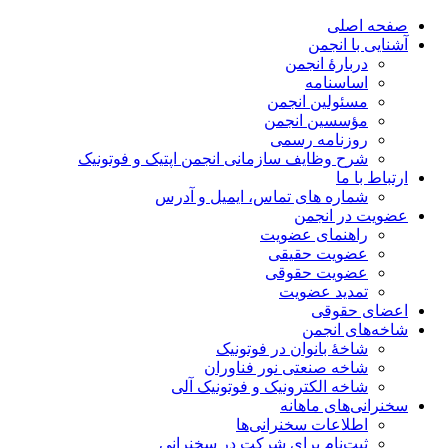
صفحه اصلی
آشنایی با انجمن
دربارۀ انجمن
اساسنامه
مسئولین انجمن
مؤسسین انجمن
روزنامه رسمی
شرح وظایف سازمانی انجمن اپتیک و فوتونیک
ارتباط با ما
شماره های تماس، ایمیل و آدرس
عضویت در انجمن
راهنمای عضویت
عضویت حقیقی
عضویت حقوقی
تمدید عضویت
اعضای حقوقی
شاخه‌های انجمن
شاخۀ بانوان در فوتونیک
شاخه صنعتی نور فناوران
شاخه‌ الکترونیک و فوتونیک آلی
سخنرانی‌های ماهانه
اطلاعات سخنرانی‌‌ها
ثبت‌نام برای شرکت در سخنرانی