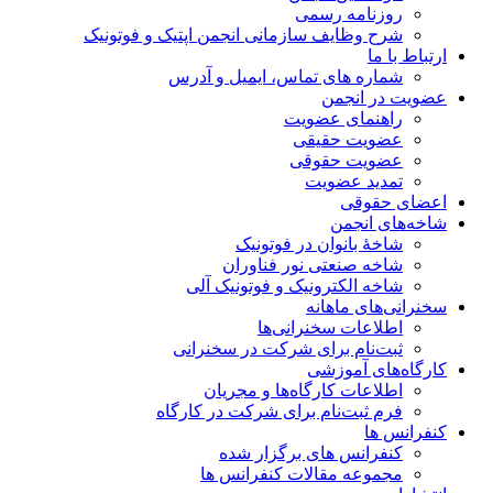
روزنامه رسمی
شرح وظایف سازمانی انجمن اپتیک و فوتونیک
ارتباط با ما
شماره های تماس، ایمیل و آدرس
عضویت در انجمن
راهنمای عضویت
عضویت حقیقی
عضویت حقوقی
تمدید عضویت
اعضای حقوقی
شاخه‌های انجمن
شاخۀ بانوان در فوتونیک
شاخه صنعتی نور فناوران
شاخه‌ الکترونیک و فوتونیک آلی
سخنرانی‌های ماهانه
اطلاعات سخنرانی‌‌ها
ثبت‌نام برای شرکت در سخنرانی
کارگاه‌های آموزشی
اطلاعات کارگاه‌ها و مجریان
فرم ثبت‌نام برای شرکت در کارگاه
کنفرانس ها
کنفرانس های برگزار شده
مجموعه مقالات کنفرانس ها