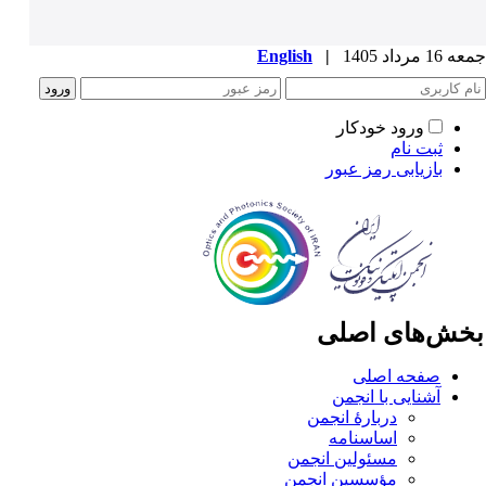
1 مرداد 1405
|
English
ورود خودکار
ثبت نام
بازیابی رمز عبور
خش‌های اصلی
صفحه اصلی
آشنایی با انجمن
دربارۀ انجمن
اساسنامه
مسئولین انجمن
مؤسسین انجمن