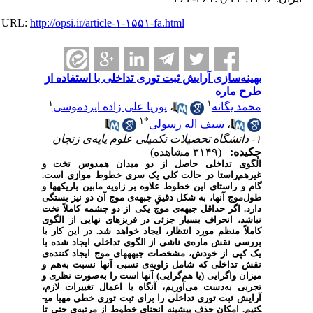
URL:
http://opsi.ir/article-۱-۱۵۵۱-fa.html
بهینه‌سازی آرایش ثبت توری تداخلی با استفاده از
طرح ماره
۱
۱
محمد یگانه
،
پوریا علی زاده ایردموسی
۱
*
،
سیف اله رسولی
۱- دانشگاه تحصیلات تکمیلی علوم پایه‌ی زنجان
چکیده:
(۳۱۴۹ مشاهده)
الگوی تداخلی حاصل از دو میدان همدوس تخت و
غیرهم‌راستا در حالت کلی یک سری خطوط موازی است.
گام و راستای این خطوط علاوه بر زاویه مابین باریکه­ها و
طول‌موج آنها، به شکل دقیقِ جبهه‌ی موج آن دو نیز بستگی
دارد. اگر حداقل جبهه‌ی موج یکی از دو چشمه کاملاً تخت
نباشد، انحراف بسیار جزئی در فریزهای نهایی از الگوی
کاملاً منظم مورد انتظار، ایجاد خواهد شد. در این کار با
بررسی نقش ماره‌ی ناشی از الگوی تداخلی ایجاد شده با
یک کپی از خودش، مشخصات جبهه­های موج ایجاد کننده‌ی
نقش تداخلی که شامل زاویه‌ی نسبی آنها نسبت به‌هم و
میزان واگرایی (یا هم‌گرایی) آنها است را به‌صورت نظری و
تجربی به‌دست می‌آوریم، آنگاه با اعمال تغییرات لازم،
آرایش ثبت توری تداخلی را برای ثبت توری خطی مهیا می­
کنیم. امکان حذف بیشینه انحنای
خطوط از مرتبه‌ی حتی تا