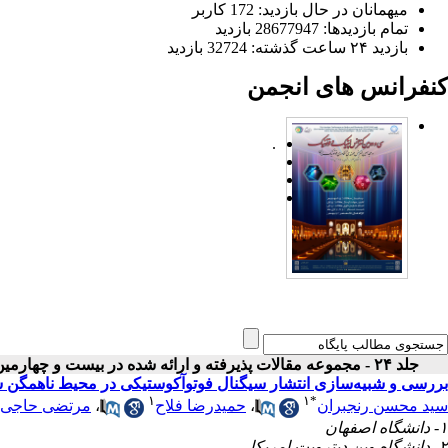
میهمانان در حال بازدید: 172 کاربر
تمام بازدید‌ها: 28677947 بازدید
بازدید ۲۴ ساعت گذشته: 32724 بازدید
کنفرانس های انجمن
.
جلد ۲۴ - مجموعه مقالات پذیرفته و ارائه شده در بیست و چهارمین کنفرانس اپتیک و فوتونیک ایران
بررسی و شبیه‌سازی انتشار سیگنال فوتوآکوستیکی در محیط ناهمگن سر
۱
۱
*
سید محسن رنجبران
،
حمیدرضا فلاح
،
مرتضی حاجی م
۱- دانشگاه اصفهان
۲- دانشگاه وین دیترویت امریکا