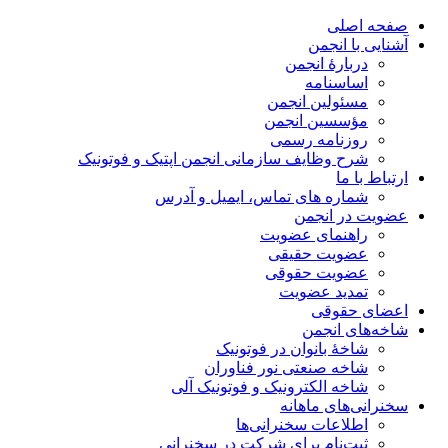
صفحه اصلی
آشنایی با انجمن
دربارۀ انجمن
اساسنامه
مسئولین انجمن
مؤسسین انجمن
روزنامه رسمی
شرح وظایف سازمانی انجمن اپتیک و فوتونیک
ارتباط با ما
شماره های تماس، ایمیل و آدرس
عضویت در انجمن
راهنمای عضویت
عضویت حقیقی
عضویت حقوقی
تمدید عضویت
اعضای حقوقی
شاخه‌های انجمن
شاخۀ بانوان در فوتونیک
شاخه صنعتی نور فناوران
شاخه‌ الکترونیک و فوتونیک آلی
سخنرانی‌های ماهانه
اطلاعات سخنرانی‌‌ها
ثبت‌نام برای شرکت در سخنرانی