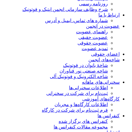
روزنامه رسمی
شرح وظایف سازمانی انجمن اپتیک و فوتونیک
ارتباط با ما
شماره های تماس، ایمیل و آدرس
عضویت در انجمن
راهنمای عضویت
عضویت حقیقی
عضویت حقوقی
تمدید عضویت
اعضای حقوقی
شاخه‌های انجمن
شاخۀ بانوان در فوتونیک
شاخه صنعتی نور فناوران
شاخه‌ الکترونیک و فوتونیک آلی
سخنرانی‌های ماهانه
اطلاعات سخنرانی‌‌ها
ثبت‌نام برای شرکت در سخنرانی
کارگاه‌های آموزشی
اطلاعات کارگاه‌ها و مجریان
فرم ثبت‌نام برای شرکت در کارگاه
کنفرانس ها
کنفرانس های برگزار شده
مجموعه مقالات کنفرانس ها