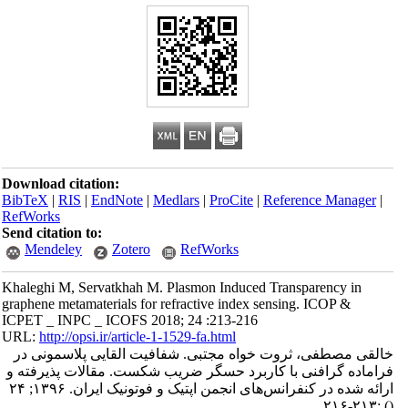
Download citation:
BibTeX
|
RIS
|
EndNote
|
Medlars
|
ProCite
|
Reference Manager
|
RefWorks
Send citation to:
Mendeley
Zotero
RefWorks
Khaleghi M, Servatkhah M. Plasmon Induced Transparency in
graphene metamaterials for refractive index sensing. ICOP &
ICPET _ INPC _ ICOFS 2018; 24 :213-216
URL:
http://opsi.ir/article-1-1529-fa.html
خالقی مصطفی، ثروت خواه مجتبی. شفافیت القایی پلاسمونی در
فراماده گرافنی با کاربرد حسگر ضریب شکست. مقالات پذیرفته و
ارائه شده در کنفرانس‌های انجمن اپتیک و فوتونیک ایران. ۱۳۹۶; ۲۴
:۲۱۳-۲۱۶
()