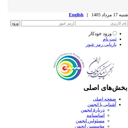
1 مرداد 1405
|
English
ورود خودکار
ثبت نام
بازیابی رمز عبور
خش‌های اصلی
صفحه اصلی
آشنایی با انجمن
دربارۀ انجمن
اساسنامه
مسئولین انجمن
مؤسسین انجمن