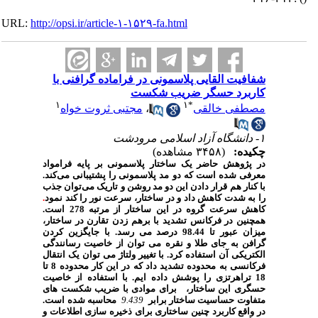
URL:
http://opsi.ir/article-۱-۱۵۲۹-fa.html
شفافیت القایی پلاسمونی در فراماده گرافنی با
کاربرد حسگر ضریب شکست
۱
۱
*
مصطفی خالقی
،
مجتبی ثروت خواه
۱- دانشگاه آزاد اسلامی مرودشت
چکیده:
(۳۴۵۸ مشاهده)
در پژوهش حاضر یک ساختار پلاسمونی بر پایه فرامواد
معرفی شده است که دو مد پلاسمونی را پشتیبانی می‌کند.
با کنار هم قرار دادن این دو مد روشن و تاریک می‌توان جذب
را به شدت کاهش داد و در ساختار، سرعت نور را کند نمود
.
کاهش سرعت گروه در این ساختار از مرتبه 278 است.
همچنین در فرکانس تشدید با برهم زدن تقارن در ساختار،
میزان عبور تا 98.44 درصد می رسد. با جایگزین کردن
گرافن به جای طلا و نقره می توان از خاصیت رسانندگی
الکتریکی آن استفاده کرد. با تغییر ولتاژ می توان یک انتقال
فرکانسی به محدوده تشدید داد که در این کار محدوده 8 تا
18 تراهرتزی را پوشش داده ایم. با استفاده از خاصیت
حسگری این ساختار، برای موادی با ضریب شکست های
متفاوت حساسیت ساختار برابر
9.439
محاسبه شده است.
در واقع کاربرد چنین ساختاری برای ذخیره سازی اطلاعات و