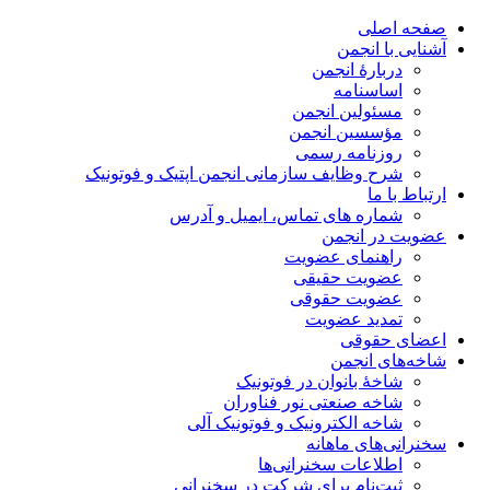
صفحه اصلی
آشنایی با انجمن
دربارۀ انجمن
اساسنامه
مسئولین انجمن
مؤسسین انجمن
روزنامه رسمی
شرح وظایف سازمانی انجمن اپتیک و فوتونیک
ارتباط با ما
شماره های تماس، ایمیل و آدرس
عضویت در انجمن
راهنمای عضویت
عضویت حقیقی
عضویت حقوقی
تمدید عضویت
اعضای حقوقی
شاخه‌های انجمن
شاخۀ بانوان در فوتونیک
شاخه صنعتی نور فناوران
شاخه‌ الکترونیک و فوتونیک آلی
سخنرانی‌های ماهانه
اطلاعات سخنرانی‌‌ها
ثبت‌نام برای شرکت در سخنرانی