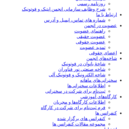
روزنامه رسمی
شرح وظایف سازمانی انجمن اپتیک و فوتونیک
ارتباط با ما
شماره های تماس، ایمیل و آدرس
عضویت در انجمن
راهنمای عضویت
عضویت حقیقی
عضویت حقوقی
تمدید عضویت
اعضای حقوقی
شاخه‌های انجمن
شاخۀ بانوان در فوتونیک
شاخه صنعتی نور فناوران
شاخه‌ الکترونیک و فوتونیک آلی
سخنرانی‌های ماهانه
اطلاعات سخنرانی‌‌ها
ثبت‌نام برای شرکت در سخنرانی
کارگاه‌های آموزشی
اطلاعات کارگاه‌ها و مجریان
فرم ثبت‌نام برای شرکت در کارگاه
کنفرانس ها
کنفرانس های برگزار شده
مجموعه مقالات کنفرانس ها