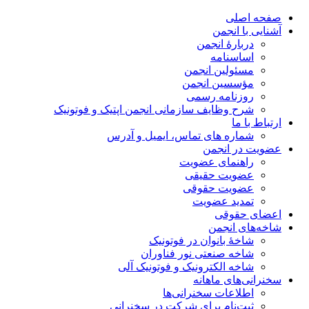
صفحه اصلی
آشنایی با انجمن
دربارۀ انجمن
اساسنامه
مسئولین انجمن
مؤسسین انجمن
روزنامه رسمی
شرح وظایف سازمانی انجمن اپتیک و فوتونیک
ارتباط با ما
شماره های تماس، ایمیل و آدرس
عضویت در انجمن
راهنمای عضویت
عضویت حقیقی
عضویت حقوقی
تمدید عضویت
اعضای حقوقی
شاخه‌های انجمن
شاخۀ بانوان در فوتونیک
شاخه صنعتی نور فناوران
شاخه‌ الکترونیک و فوتونیک آلی
سخنرانی‌های ماهانه
اطلاعات سخنرانی‌‌ها
ثبت‌نام برای شرکت در سخنرانی