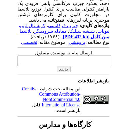
دهند، بعلاوه چیرپ فرکانسی پالس فرودی یک
پارامتر کنترلی مناسب برای کنترل توزیع پلاسما
در مجاورت کانون برای کاربردهای نوشتن
موجبری برپایه لیزرهای فمتوثانیه می باشد.
واژه‌های کلیدی:
چیرپ فرکانسی
،
کریستال لیتیم
نیوبات
،
شیشه سیلیکا
،
معادله شرودینگر
،
پلاسما.
متن کامل
[PDF 432 kb]
(۱۷۶۸ دریافت)
نوع مطالعه:
پژوهشي
| موضوع مقاله:
تخصصی
ارسال پیام به نویسنده مسئول
بازنشر اطلاعات
این مقاله تحت شرایط
Creative
Commons Attribution-
NonCommercial 4.0
International License
قابل
بازنشر است.
کارگاه‌ها و مدارس