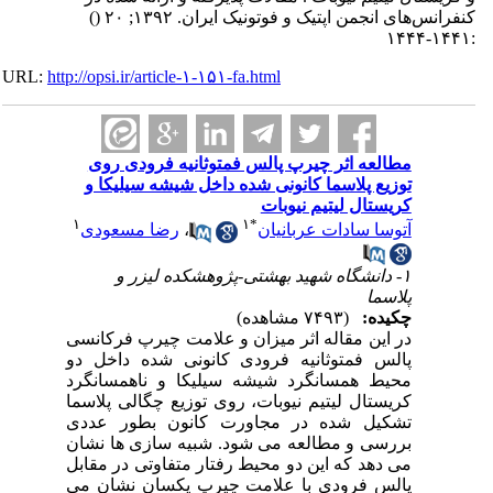
کنفرانس‌های انجمن اپتیک و فوتونیک ایران. ۱۳۹۲; ۲۰
()
:۱۴۴۱-۱۴۴۴
URL:
http://opsi.ir/article-۱-۱۵۱-fa.html
مطالعه اثر چیرپ پالس فمتوثانیه فرودی روی
توزیع پلاسما کانونی شده داخل شیشه سیلیکا و
کریستال لیتیم نیوبات
۱
۱
*
آتوسا سادات عربانیان
،
رضا مسعودی
۱- دانشگاه شهید بهشتی-پژوهشکده لیزر و
پلاسما
چکیده:
(۷۴۹۳ مشاهده)
در این مقاله اثر میزان و علامت چیرپ فرکانسی
پالس فمتوثانیه فرودی کانونی شده داخل دو
محیط همسانگرد شیشه سیلیکا و ناهمسانگرد
کریستال لیتیم نیوبات، روی توزیع چگالی پلاسما
تشکیل شده در مجاورت کانون بطور عددی
بررسی و مطالعه می شود. شبیه سازی ها نشان
می دهد که این دو محیط رفتار متفاوتی در مقابل
پالس فرودی با علامت چیرپ یکسان نشان می