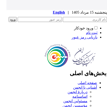
به 15 مرداد 1405
|
English
ورود خودکار
ثبت نام
بازیابی رمز عبور
خش‌های اصلی
صفحه اصلی
آشنایی با انجمن
دربارۀ انجمن
اساسنامه
مسئولین انجمن
مؤسسین انجمن