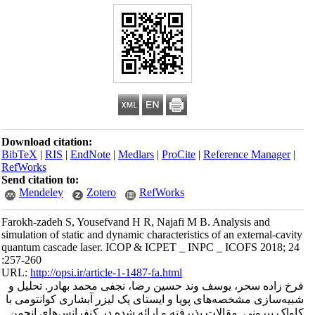
Download citation:
BibTeX
|
RIS
|
EndNote
|
Medlars
|
ProCite
|
Reference Manager
|
RefWorks
Send citation to:
Mendeley
Zotero
RefWorks
Farokh-zadeh S, Yousefvand H R, Najafi M B. Analysis and
simulation of static and dynamic characteristics of an external-cavity
quantum cascade laser. ICOP & ICPET _ INPC _ ICOFS 2018; 24
:257-260
URL:
http://opsi.ir/article-1-1487-fa.html
فرخ زاده سحر، یوسف وند حسین رضا، نجفی محمد بهادر. تحلیل و
شبیه‌سازی مشخصه‌های پویا و ایستای یک لیزر آبشاری کوانتومی با
کاواک بیرونی. مقالات پذیرفته و ارائه شده در کنفرانس‌های انجمن