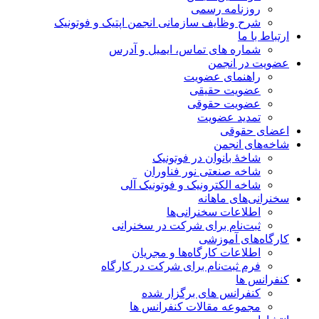
روزنامه رسمی
شرح وظایف سازمانی انجمن اپتیک و فوتونیک
ارتباط با ما
شماره های تماس، ایمیل و آدرس
عضویت در انجمن
راهنمای عضویت
عضویت حقیقی
عضویت حقوقی
تمدید عضویت
اعضای حقوقی
شاخه‌های انجمن
شاخۀ بانوان در فوتونیک
شاخه صنعتی نور فناوران
شاخه‌ الکترونیک و فوتونیک آلی
سخنرانی‌های ماهانه
اطلاعات سخنرانی‌‌ها
ثبت‌نام برای شرکت در سخنرانی
کارگاه‌های آموزشی
اطلاعات کارگاه‌ها و مجریان
فرم ثبت‌نام برای شرکت در کارگاه
کنفرانس ها
کنفرانس های برگزار شده
مجموعه مقالات کنفرانس ها