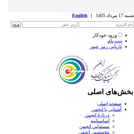
1 مرداد 1405
|
English
ورود خودکار
ثبت نام
بازیابی رمز عبور
خش‌های اصلی
صفحه اصلی
آشنایی با انجمن
دربارۀ انجمن
اساسنامه
مسئولین انجمن
مؤسسین انجمن