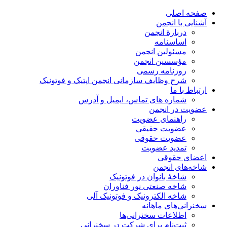
صفحه اصلی
آشنایی با انجمن
دربارۀ انجمن
اساسنامه
مسئولین انجمن
مؤسسین انجمن
روزنامه رسمی
شرح وظایف سازمانی انجمن اپتیک و فوتونیک
ارتباط با ما
شماره های تماس، ایمیل و آدرس
عضویت در انجمن
راهنمای عضویت
عضویت حقیقی
عضویت حقوقی
تمدید عضویت
اعضای حقوقی
شاخه‌های انجمن
شاخۀ بانوان در فوتونیک
شاخه صنعتی نور فناوران
شاخه‌ الکترونیک و فوتونیک آلی
سخنرانی‌های ماهانه
اطلاعات سخنرانی‌‌ها
ثبت‌نام برای شرکت در سخنرانی