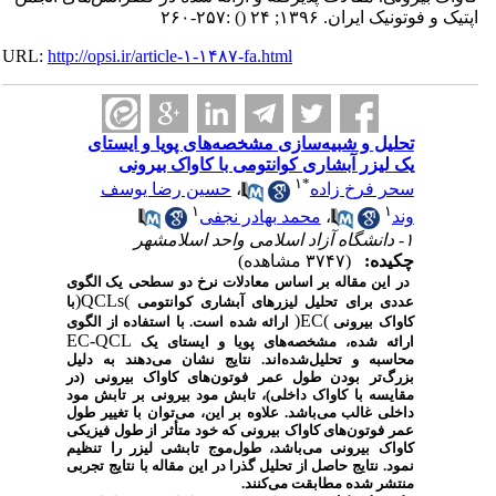
اپتیک و فوتونیک ایران. ۱۳۹۶; ۲۴
()
:۲۵۷-۲۶۰
URL:
http://opsi.ir/article-۱-۱۴۸۷-fa.html
تحلیل و شبیه‌سازی مشخصه‌های پویا و ایستای
یک لیزر آبشاری کوانتومی با کاواک بیرونی
۱
*
سحر فرخ زاده
،
حسین رضا یوسف
۱
۱
وند
،
محمد بهادر نجفی
۱- دانشگاه آزاد اسلامی واحد اسلامشهر
چکیده:
(۳۷۴۷ مشاهده)
در این مقاله بر اساس معادلات نرخ دو سطحی
یک الگوی
)
QCLs
(
عددی برای تحلیل لیزرهای آبشاری کوانتومی
با
)
EC
(
کاواک بیرونی
ارائه شده است. با استفاده از الگوی
EC-QCL
ارائه شده، مشخصه‌های پویا و ایستای یک
محاسبه و تحلیل‌شده‌اند. نتایج نشان می‌دهند به دلیل
بزرگ‌تر بودن طول عمر فوتون‌های کاواک بیرونی (در
مقایسه با کاواک داخلی)، تابش مود بیرونی بر تابش مود
داخلی غالب می‌باشد. علاوه بر این، می‌توان با تغییر طول
عمر فوتون‌های کاواک بیرونی که خود متأثر از طول فیزیکی
کاواک بیرونی می‌باشد، طول‌موج تابشی لیزر را تنظیم
نمود. نتایج حاصل از تحلیل گذرا در این مقاله با نتایج تجربی
منتشر شده مطابقت می‌کنند.