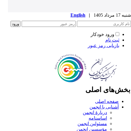
1 مرداد 1405
|
English
ورود خودکار
ثبت نام
بازیابی رمز عبور
خش‌های اصلی
صفحه اصلی
آشنایی با انجمن
دربارۀ انجمن
اساسنامه
مسئولین انجمن
مؤسسین انجمن