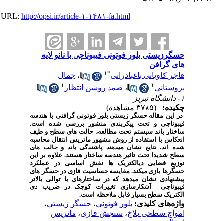
URL:
http://opsi.ir/article-۱-۱۴۸۱-fa.html
حسگرزیستی بلور فوتونی فیبوناچی با نانو لایه
های گرافن
۱
*
هاجر کاویانی باغبادرانی
،
جمال
۱
۱
بروستانی
،
صمد روشن انتظار
۱- دانشگاه تبریز
چکیده:
(۳۷۸۵ مشاهده)
-در این مقاله حسگر زیستی بلور فوتونی گرافنی با هندسه
فیبوناچی و تحت پیکربندی منشور بررسی شده است.
ساختار باند سیستم تحت مطالعه، حالت های سطح و طیف
انعکاس با استفاده از روش مشهور ماتریس انتقال محاسبه
شده اند. نتایج نشان می­دهند پاشندگی باند و حالت های
سطح شدیدا تحت تاثیر هندسه ساختار هستند. علاوه بر این
توزیع فضایی دی­الکتریک ها نقش اساسی در عملکرد
حسگرها بازی می­کند. مقایسه حساسیت فازی در حسگر های
پیشنهادی نشان می­دهد که در ساختارهای با توالی بالاتر
فیبوناچی آشکارسازی تغییرات کوچک در ضریب دی
الکتریک سطح بسیار قابل ملاحظه است.
واژه‌های کلیدی:
بلور فوتونی
،
حسگر زیستی
،
امواج سطحی بلاخ
،
سنجش فازی
،
ماتریس