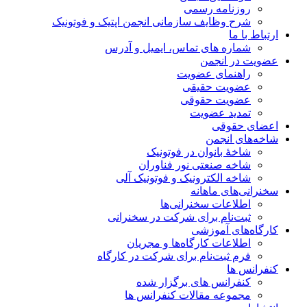
روزنامه رسمی
شرح وظایف سازمانی انجمن اپتیک و فوتونیک
ارتباط با ما
شماره های تماس، ایمیل و آدرس
عضویت در انجمن
راهنمای عضویت
عضویت حقیقی
عضویت حقوقی
تمدید عضویت
اعضای حقوقی
شاخه‌های انجمن
شاخۀ بانوان در فوتونیک
شاخه صنعتی نور فناوران
شاخه‌ الکترونیک و فوتونیک آلی
سخنرانی‌های ماهانه
اطلاعات سخنرانی‌‌ها
ثبت‌نام برای شرکت در سخنرانی
کارگاه‌های آموزشی
اطلاعات کارگاه‌ها و مجریان
فرم ثبت‌نام برای شرکت در کارگاه
کنفرانس ها
کنفرانس های برگزار شده
مجموعه مقالات کنفرانس ها