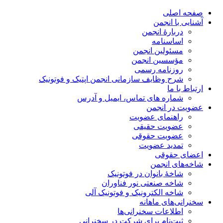
صفحه اصلی
آشنایی با انجمن
دربارۀ انجمن
اساسنامه
مسئولین انجمن
مؤسسین انجمن
روزنامه رسمی
شرح وظایف سازمانی انجمن اپتیک و فوتونیک
ارتباط با ما
شماره های تماس، ایمیل و آدرس
عضویت در انجمن
راهنمای عضویت
عضویت حقیقی
عضویت حقوقی
تمدید عضویت
اعضای حقوقی
شاخه‌های انجمن
شاخۀ بانوان در فوتونیک
شاخه صنعتی نور فناوران
شاخه‌ الکترونیک و فوتونیک آلی
سخنرانی‌های ماهانه
اطلاعات سخنرانی‌‌ها
ثبت‌نام برای شرکت در سخنرانی