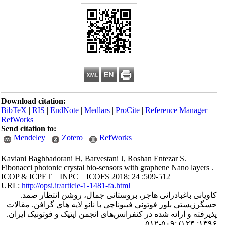
Download citation:
BibTeX
|
RIS
|
EndNote
|
Medlars
|
ProCite
|
Reference Manager
|
RefWorks
Send citation to:
Mendeley
Zotero
RefWorks
Kaviani Baghbadorani H, Barvestani J, Roshan Entezar S.
Fibonacci photonic crystal bio-sensors with graphene Nano layers .
ICOP & ICPET _ INPC _ ICOFS 2018; 24 :509-512
URL:
http://opsi.ir/article-1-1481-fa.html
کاویانی باغبادرانی هاجر، بروستانی جمال، روشن انتظار صمد.
حسگرزیستی بلور فوتونی فیبوناچی با نانو لایه های گرافن. مقالات
پذیرفته و ارائه شده در کنفرانس‌های انجمن اپتیک و فوتونیک ایران.
:۵۰۹-۵۱۲
()
۱۳۹۶; ۲۴