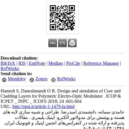
Download citation:
BibTeX
|
RIS
|
EndNote
|
Medlars
|
ProCite
|
Reference Manager
|
RefWorks
Send citation to:
Mendeley
Zotero
RefWorks
Hamedi S, Daneshmandi O R. Design and simulation of Core and
Cladding Layers for Polymeric Electro-Optic Modulator . ICOP &
ICPET _ INPC _ ICOFS 2018; 24 :601-604
URL:
http://opsi.ir/article-1-1479-fa.html
حامدی سمانه، دانشمندی امیدرضا. طراحی و شبیه سازی لایه های
هسته و پوشش برای مدولاتور الکترو- اپتیک پلیمری . مقالات
پذیرفته و ارائه شده در کنفرانس‌های انجمن اپتیک و فوتونیک ایران.
:۶۰۱-۶۰۴
()
۱۳۹۶; ۲۴