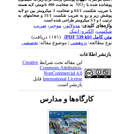
SiO
پوشانده شده با
به ضخامت 400 نانومتر، لایه هسته
2
با ضریب شکست 63/1 و ضخامت 3 میکرومتر بین دو لایه
پوشش زیر و رو به ضریب شکست 51/1 و ضخامت­های به
ترتیب 1 و 5/1 میکرومتر طراحی شده است.
واژه‌های کلیدی:
مدولاتور
،
موجبر
،
ضریب
شکست
،
الکترو- اپتیک
متن کامل
[PDF 539 kb]
(۱۱۷۱ دریافت)
نوع مطالعه:
پژوهشي
| موضوع مقاله:
تخصصی
بازنشر اطلاعات
این مقاله تحت شرایط
Creative
Commons Attribution-
NonCommercial 4.0
International License
قابل
بازنشر است.
کارگاه‌ها و مدارس