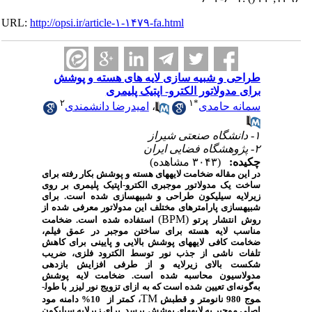
URL:
http://opsi.ir/article-۱-۱۴۷۹-fa.html
طراحی و شبیه سازی لایه های هسته و پوشش
برای مدولاتور الکترو- اپتیک پلیمری
۲
۱
*
سمانه حامدی
،
امیدرضا دانشمندی
۱- دانشگاه صنعتی شیراز
۲- پژوهشگاه فضایی ایران
چکیده:
(۳۰۴۳ مشاهده)
در این مقاله ضخامت لایه­های هسته و پوشش بکار رفته برای
ساخت یک مدولاتور موجبری الکترو-اپتیک پلیمری بر روی
زیرلایه سیلیکون طراحی و شبیه­سازی شده است. برای
شبیه­سازی پارامترهای مختلف این مدولاتور معرفی شده از
(BPM)
روش انتشار پرتو
استفاده شده است. ضخامت
مناسب لایه هسته برای ساختن موجبر در عمق فیلم،
ضخامت کافی لایه­های پوشش بالایی و پایینی برای کاهش
تلفات ناشی از جذب نور توسط الکترود فلزی، ضریب
شکست بالای زیرلایه و از طرفی افزایش بازدهی
مدولاسیون محاسبه شده است. ضخامت لایه پوشش
به‌گونه‌ای تعیین شده است که به ازای تزویج نور لیزر با طول­
TM
موج 980 نانومتر و قطبش
، کمتر از 10% دامنه مود
اصلی موجبر به لایه­های پوشش برسد. برای زیرلایه سیلیکون