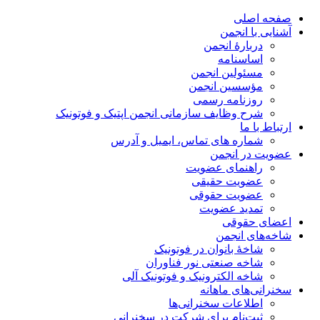
صفحه اصلی
آشنایی با انجمن
دربارۀ انجمن
اساسنامه
مسئولین انجمن
مؤسسین انجمن
روزنامه رسمی
شرح وظایف سازمانی انجمن اپتیک و فوتونیک
ارتباط با ما
شماره های تماس، ایمیل و آدرس
عضویت در انجمن
راهنمای عضویت
عضویت حقیقی
عضویت حقوقی
تمدید عضویت
اعضای حقوقی
شاخه‌های انجمن
شاخۀ بانوان در فوتونیک
شاخه صنعتی نور فناوران
شاخه‌ الکترونیک و فوتونیک آلی
سخنرانی‌های ماهانه
اطلاعات سخنرانی‌‌ها
ثبت‌نام برای شرکت در سخنرانی