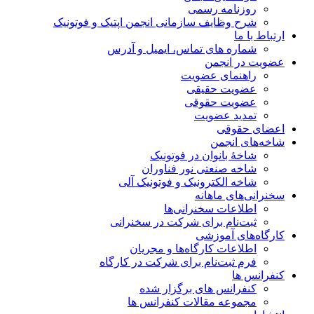
روزنامه رسمی
شرح وظایف سازمانی انجمن اپتیک و فوتونیک
ارتباط با ما
شماره های تماس، ایمیل و آدرس
عضویت در انجمن
راهنمای عضویت
عضویت حقیقی
عضویت حقوقی
تمدید عضویت
اعضای حقوقی
شاخه‌های انجمن
شاخۀ بانوان در فوتونیک
شاخه صنعتی نور فناوران
شاخه‌ الکترونیک و فوتونیک آلی
سخنرانی‌های ماهانه
اطلاعات سخنرانی‌‌ها
ثبت‌نام برای شرکت در سخنرانی
کارگاه‌های آموزشی
اطلاعات کارگاه‌ها و مجریان
فرم ثبت‌نام برای شرکت در کارگاه
کنفرانس ها
کنفرانس های برگزار شده
مجموعه مقالات کنفرانس ها