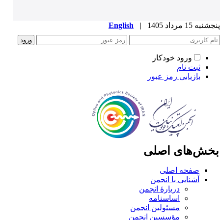
به 15 مرداد 1405
|
English
ورود خودکار
ثبت نام
بازیابی رمز عبور
خش‌های اصلی
صفحه اصلی
آشنایی با انجمن
دربارۀ انجمن
اساسنامه
مسئولین انجمن
مؤسسین انجمن