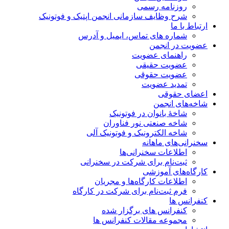
روزنامه رسمی
شرح وظایف سازمانی انجمن اپتیک و فوتونیک
ارتباط با ما
شماره های تماس، ایمیل و آدرس
عضویت در انجمن
راهنمای عضویت
عضویت حقیقی
عضویت حقوقی
تمدید عضویت
اعضای حقوقی
شاخه‌های انجمن
شاخۀ بانوان در فوتونیک
شاخه صنعتی نور فناوران
شاخه‌ الکترونیک و فوتونیک آلی
سخنرانی‌های ماهانه
اطلاعات سخنرانی‌‌ها
ثبت‌نام برای شرکت در سخنرانی
کارگاه‌های آموزشی
اطلاعات کارگاه‌ها و مجریان
فرم ثبت‌نام برای شرکت در کارگاه
کنفرانس ها
کنفرانس های برگزار شده
مجموعه مقالات کنفرانس ها