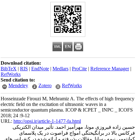
Download citation:
BibTeX
|
RIS
|
EndNote
|
Medlars
|
ProCite
|
Reference Manager
|
RefWorks
Send citation to:
Mendeley
Zotero
RefWorks
Hosseinzade Firouzi M, Mehramiz A. The effects of high frequency
electric field on the excitation of ultrasonic waves in a
semiconductor quantum plasma. ICOP & ICPET _ INPC _ ICOFS
2018; 24 :9-12
URL:
http://opsi.ir/article-1-1477-fa.html
حسین زاده فیروزی مونا، مهرآمیز احمد. تأثیر میدان الکتریکی
فرکانس بالا در برانگیختگی امواج فراصوت در یک پلاسمای
کوانتومی نیمه رسانا. مقالات پذیرفته و ارائه شده در کنفرانس‌های