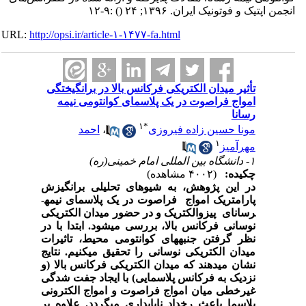
انجمن اپتیک و فوتونیک ایران. ۱۳۹۶; ۲۴
()
:۹-۱۲
URL:
http://opsi.ir/article-۱-۱۴۷۷-fa.html
تأثیر میدان الکتریکی فرکانس بالا در برانگیختگی
امواج فراصوت در یک پلاسمای کوانتومی نیمه
رسانا
۱
*
مونا حسین زاده فیروزی
،
احمد
۱
مهرآمیز
۱- دانشگاه بین المللی امام خمینی(ره)
چکیده:
(۴۰۰۲ مشاهده)
در این پژوهش، به شیوه­ای تحلیلی برانگیزش
پارامتریک امواج فراصوت در یک پلاسمای نیمه­
رسانای پیزوالکتریک و در حضور میدان الکتریکی
نوسانی فرکانس بالا، بررسی می­شود. ابتدا با در
نظر گرفتن جنبه­های کوانتومی محیط، تاثیرات
میدان الکتریکی نوسانی را تحقیق می­کنیم. نتایج
نشان می­دهند که میدان الکتریکی فرکانس بالا (و
نزدیک به فرکانس پلاسمایی) با ایجاد جفت شدگی
غیرخطی میان امواج فراصوت و امواج الکترونی
پلاسما باعث رخداد ناپایداری می­گردد. علاوه بر