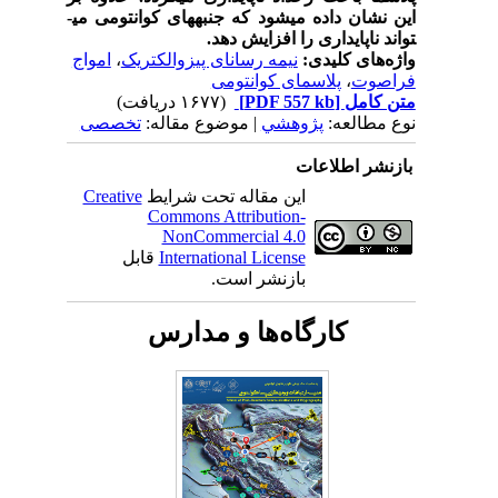
این نشان داده می­شود که جنبه­های کوانتومی می­
تواند ناپایداری را افزایش دهد.
واژه‌های کلیدی:
نیمه رسانای پیزوالکتریک
،
امواج
فراصوت
،
پلاسمای کوانتومی
متن کامل
[PDF 557 kb]
(۱۶۷۷ دریافت)
نوع مطالعه:
پژوهشي
| موضوع مقاله:
تخصصی
بازنشر اطلاعات
این مقاله تحت شرایط
Creative
Commons Attribution-
NonCommercial 4.0
International License
قابل
بازنشر است.
کارگاه‌ها و مدارس