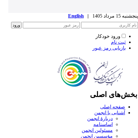
به 15 مرداد 1405
|
English
ورود خودکار
ثبت نام
بازیابی رمز عبور
خش‌های اصلی
صفحه اصلی
آشنایی با انجمن
دربارۀ انجمن
اساسنامه
مسئولین انجمن
مؤسسین انجمن