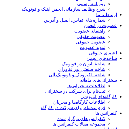
روزنامه رسمی
شرح وظایف سازمانی انجمن اپتیک و فوتونیک
ارتباط با ما
شماره های تماس، ایمیل و آدرس
عضویت در انجمن
راهنمای عضویت
عضویت حقیقی
عضویت حقوقی
تمدید عضویت
اعضای حقوقی
شاخه‌های انجمن
شاخۀ بانوان در فوتونیک
شاخه صنعتی نور فناوران
شاخه‌ الکترونیک و فوتونیک آلی
سخنرانی‌های ماهانه
اطلاعات سخنرانی‌‌ها
ثبت‌نام برای شرکت در سخنرانی
کارگاه‌های آموزشی
اطلاعات کارگاه‌ها و مجریان
فرم ثبت‌نام برای شرکت در کارگاه
کنفرانس ها
کنفرانس های برگزار شده
مجموعه مقالات کنفرانس ها