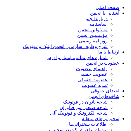
صفحه اصلی
آشنایی با انجمن
دربارۀ انجمن
اساسنامه
مسئولین انجمن
مؤسسین انجمن
روزنامه رسمی
شرح وظایف سازمانی انجمن اپتیک و فوتونیک
ارتباط با ما
شماره های تماس، ایمیل و آدرس
عضویت در انجمن
راهنمای عضویت
عضویت حقیقی
عضویت حقوقی
تمدید عضویت
اعضای حقوقی
شاخه‌های انجمن
شاخۀ بانوان در فوتونیک
شاخه صنعتی نور فناوران
شاخه‌ الکترونیک و فوتونیک آلی
سخنرانی‌های ماهانه
اطلاعات سخنرانی‌‌ها
ثبت‌نام برای شرکت در سخنرانی