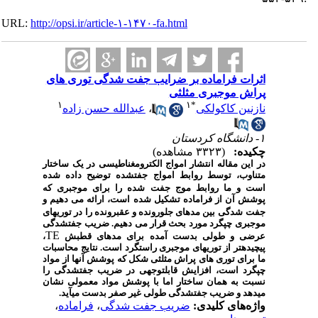
URL:
http://opsi.ir/article-۱-۱۴۷۰-fa.html
اثرات فراماده بر ضرایب جفت شدگی توری های
پراش موجبری مثلثی
۱
۱
*
نازنین کاکولکی
،
عبدالله حسن زاده
۱- دانشگاه کردستان
چکیده:
(۳۳۲۳ مشاهده)
در این مقاله انتشار امواج الکترومغناطیسی در یک ساختار
متناوب، توسط روابط امواج جفت­شده توضیح داده شده
است و ما روابط موج جفت­
شده را برای موجبری که
پوشش آن از فراماده تشکیل شده است، ارائه می دهیم و
جفت­
شدگی بین مدهای جلورونده و عقب­رونده را در توری­های
موجبری چپگرد مورد بحث قرار می­ دهیم. ضریب جفت­شدگی
TE
عرضی و طولی بدست آمده برای مدهای قطبش
،
پیچیده­تر از توری­های موجبری راستگرد است. نتایج محاسبات
ما برای توری های پراش مثلثی شکل که پوشش آنها از مواد
چپگرد است، افزایش قابل­توجهی در ضریب جفت­شدگی را
نسبت به همان ساختار اما با پوشش مواد معمولی نشان
می­دهد و ضریب جفت­شدگی طولی غیر صفر بدست می­آید.
واژه‌های کلیدی:
ضریب جفت شدگی
،
فراماده
،