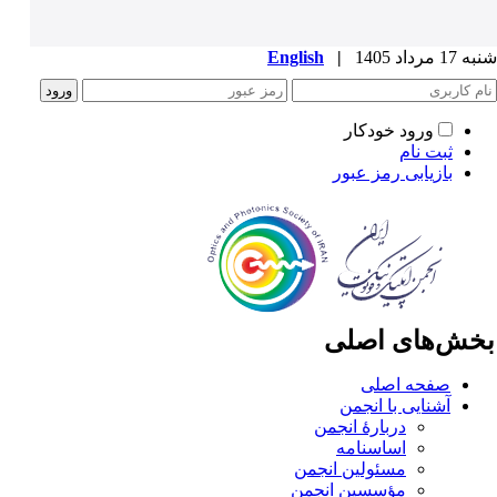
1 مرداد 1405
|
English
ورود خودکار
ثبت نام
بازیابی رمز عبور
خش‌های اصلی
صفحه اصلی
آشنایی با انجمن
دربارۀ انجمن
اساسنامه
مسئولین انجمن
مؤسسین انجمن