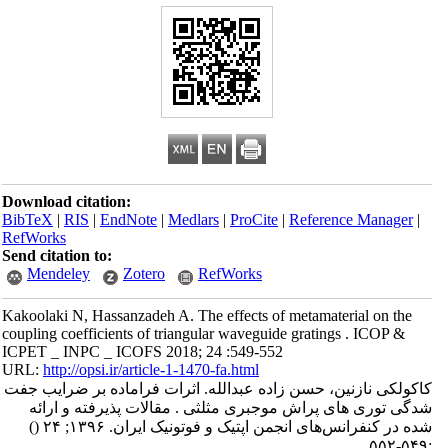
Download citation:
BibTeX
|
RIS
|
EndNote
|
Medlars
|
ProCite
|
Reference Manager
|
RefWorks
Send citation to:
Mendeley
Zotero
RefWorks
Kakoolaki N, Hassanzadeh A. The effects of metamaterial on the
coupling coefficients of triangular waveguide gratings . ICOP &
ICPET _ INPC _ ICOFS 2018; 24 :549-552
URL:
http://opsi.ir/article-1-1470-fa.html
کاکولکی نازنین، حسن زاده عبدالله. اثرات فراماده بر ضرایب جفت
شدگی توری های پراش موجبری مثلثی . مقالات پذیرفته و ارائه
شده در کنفرانس‌های انجمن اپتیک و فوتونیک ایران. ۱۳۹۶; ۲۴
()
:۵۴۹-۵۵۲