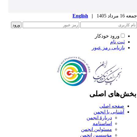
1 مرداد 1405
|
English
ورود خودکار
ثبت نام
بازیابی رمز عبور
خش‌های اصلی
صفحه اصلی
آشنایی با انجمن
دربارۀ انجمن
اساسنامه
مسئولین انجمن
مؤسسین انجمن