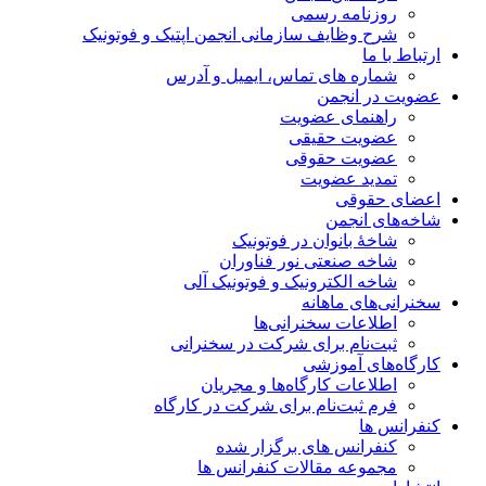
روزنامه رسمی
شرح وظایف سازمانی انجمن اپتیک و فوتونیک
ارتباط با ما
شماره های تماس، ایمیل و آدرس
عضویت در انجمن
راهنمای عضویت
عضویت حقیقی
عضویت حقوقی
تمدید عضویت
اعضای حقوقی
شاخه‌های انجمن
شاخۀ بانوان در فوتونیک
شاخه صنعتی نور فناوران
شاخه‌ الکترونیک و فوتونیک آلی
سخنرانی‌های ماهانه
اطلاعات سخنرانی‌‌ها
ثبت‌نام برای شرکت در سخنرانی
کارگاه‌های آموزشی
اطلاعات کارگاه‌ها و مجریان
فرم ثبت‌نام برای شرکت در کارگاه
کنفرانس ها
کنفرانس های برگزار شده
مجموعه مقالات کنفرانس ها