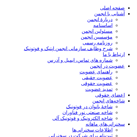
صفحه اصلی
آشنایی با انجمن
دربارۀ انجمن
اساسنامه
مسئولین انجمن
مؤسسین انجمن
روزنامه رسمی
شرح وظایف سازمانی انجمن اپتیک و فوتونیک
ارتباط با ما
شماره های تماس، ایمیل و آدرس
عضویت در انجمن
راهنمای عضویت
عضویت حقیقی
عضویت حقوقی
تمدید عضویت
اعضای حقوقی
شاخه‌های انجمن
شاخۀ بانوان در فوتونیک
شاخه صنعتی نور فناوران
شاخه‌ الکترونیک و فوتونیک آلی
سخنرانی‌های ماهانه
اطلاعات سخنرانی‌‌ها
ثبت‌نام برای شرکت در سخنرانی