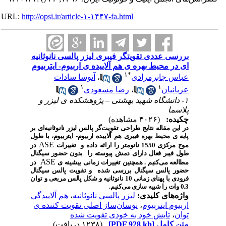
URL:
http://opsi.ir/article-۱-۱۴۴۷-fa.html
بررسی عددی تقویتگر فیبری لیزر پالسی نانوثانیه
ای در محیط بهره ی هم آلاییده ی اربیوم- ایتربیوم
۱
*
عباس جابرمرادی
،
آتوسا سادات
۱
۱
عربانیان
،
رضا مسعودی
۱- دانشگاه شهید بهشتی – پژوهشکده ی لیزر و
پلاسما
چکیده:
(۴۰۲۶ مشاهده)
در این مقاله نتایج طراحی تقویت‌گر پالس لیزر نانوثانیه‌ای بر
پایه ی محیط بهره فیبری هم آلاییده اربیوم- ایتربیوم، با طول
ASE
موج مرکزی 1550 نانومتر را ارائه داده و تغییرات
در
طول فیبر فعال دارای دمش پیوسته را بدون حضور سیگنال
ASE
مطالعه می‌کنیم . همچنین تغییرات زمانی بیشینه ی
در
حضور پالس سیگنال بررسی شده و تقویت پالس سیگنال
فرودی با پهنای زمانی 10 نانوثانیه و شکل پالس مربعی و توان
0.3 وات را شبیه سازی می‌کنیم.
واژه‌های کلیدی:
لیزر پالسی نانوثانیه
،
هم آلاییدگی
اربیوم ایتربیوم
،
نوسان‌ساز اصلی تقویت کننده ی
توان
،
تابش خود به خودی تقویت شده
متن کامل
[PDF 928 kb]
(۱۲۳۸ دریافت)