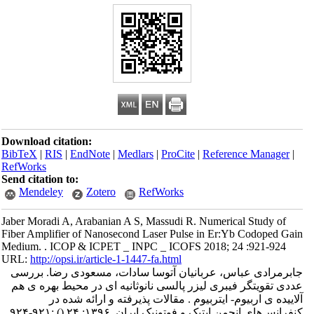
Download citation:
BibTeX
|
RIS
|
EndNote
|
Medlars
|
ProCite
|
Reference Manager
|
RefWorks
Send citation to:
Mendeley
Zotero
RefWorks
Jaber Moradi A, Arabanian A S, Massudi R. Numerical Study of
Fiber Amplifier of Nanosecond Laser Pulse in Er:Yb Codoped Gain
Medium. . ICOP & ICPET _ INPC _ ICOFS 2018; 24 :921-924
URL:
http://opsi.ir/article-1-1447-fa.html
جابرمرادی عباس، عربانیان آتوسا سادات، مسعودی رضا. بررسی
عددی تقویتگر فیبری لیزر پالسی نانوثانیه ای در محیط بهره ی هم
آلاییده ی اربیوم- ایتربیوم . مقالات پذیرفته و ارائه شده در
کنفرانس‌های انجمن اپتیک و فوتونیک ایران. ۱۳۹۶; ۲۴
()
:۹۲۱-۹۲۴