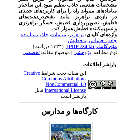
مشخصات هندسی جاذب تنظیم نمود. این ساختار
متاماده‏ای می‏تواند راه را برای کاربردهای جدیدی
در بازه‌ی تراهرتز مانند تشخیص‌دهنده‌های
قطبش، تصویربرداری قطبش، حسگر تراهرتزی
و تسهیم‌کننده قطبش هموار کند.
واژه‌های کلیدی:
تراهرتز
،
متاماده‌
،
جاذب متاماده
،
جاذب حساس به قطبش
متن کامل
[PDF 734 kb]
(۱۳۳۴ دریافت)
نوع مطالعه:
پژوهشي
| موضوع مقاله:
تخصصی
بازنشر اطلاعات
این مقاله تحت شرایط
Creative
Commons Attribution-
NonCommercial 4.0
International License
قابل
بازنشر است.
کارگاه‌ها و مدارس