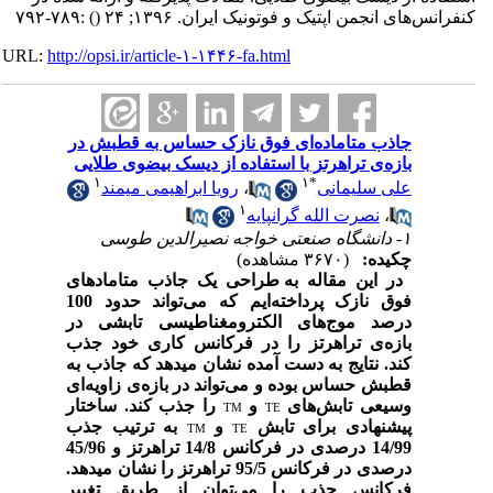
کنفرانس‌های انجمن اپتیک و فوتونیک ایران. ۱۳۹۶; ۲۴
()
:۷۸۹-۷۹۲
URL:
http://opsi.ir/article-۱-۱۴۴۶-fa.html
جاذب متاماده‌ای فوق نازک حساس به قطبش در
بازه‌ی تراهرتز با استفاده از دیسک بیضوی طلایی
۱
۱
*
علی سلیمانی
،
رویا ابراهیمی میمند
۱
،
نصرت الله گرانپایه
۱- دانشگاه صنعتی خواجه نصیرالدین طوسی
چکیده:
(۳۶۷۰ مشاهده)
در این مقاله
به طراحی یک جاذب متاماده‏ای
فوق‌ نازک پرداخته‌ایم که می‌تواند حدود 100
درصد موج‌های الکترومغناطیسی تابشی در
بازه‌ی تراهرتز را در فرکانس کاری خود جذب
کند. نتایج به دست آمده نشان می‏د‌هد که جاذب به
قطبش حساس بوده و می‌تواند در بازه‌ی زاویه‌ای
وسیعی تابش‌های
و
را جذب کند. ساختار
TM
TE
پیشنهادی برای تابش
و
به ترتیب جذب
TM
TE
14/99 درصدی در فرکانس 14/8 تراهرتز و 45/96
درصدی در فرکانس 95/5 تراهرتز را نشان می‏دهد.
فرکانس جذب را می‌توان از طریق تغییر