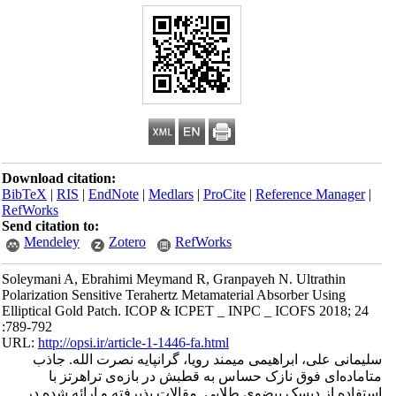
Download citation:
BibTeX
|
RIS
|
EndNote
|
Medlars
|
ProCite
|
Reference Manager
|
RefWorks
Send citation to:
Mendeley
Zotero
RefWorks
Soleymani A, Ebrahimi Meymand R, Granpayeh N. Ultrathin
Polarization Sensitive Terahertz Metamaterial Absorber Using
Elliptical Gold Patch. ICOP & ICPET _ INPC _ ICOFS 2018; 24
:789-792
URL:
http://opsi.ir/article-1-1446-fa.html
سلیمانی علی، ابراهیمی میمند رویا، گرانپایه نصرت الله. جاذب
متاماده‌ای فوق نازک حساس به قطبش در بازه‌ی تراهرتز با
استفاده از دیسک بیضوی طلایی. مقالات پذیرفته و ارائه شده در