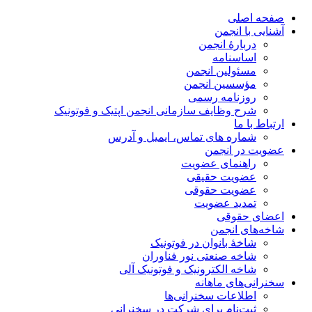
صفحه اصلی
آشنایی با انجمن
دربارۀ انجمن
اساسنامه
مسئولین انجمن
مؤسسین انجمن
روزنامه رسمی
شرح وظایف سازمانی انجمن اپتیک و فوتونیک
ارتباط با ما
شماره های تماس، ایمیل و آدرس
عضویت در انجمن
راهنمای عضویت
عضویت حقیقی
عضویت حقوقی
تمدید عضویت
اعضای حقوقی
شاخه‌های انجمن
شاخۀ بانوان در فوتونیک
شاخه صنعتی نور فناوران
شاخه‌ الکترونیک و فوتونیک آلی
سخنرانی‌های ماهانه
اطلاعات سخنرانی‌‌ها
ثبت‌نام برای شرکت در سخنرانی