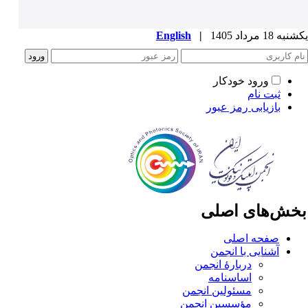
ه 18 مرداد 1405
|
English
ورود خودکار
ثبت نام
بازیابی رمز عبور
خش‌های اصلی
صفحه اصلی
آشنایی با انجمن
دربارۀ انجمن
اساسنامه
مسئولین انجمن
مؤسسین انجمن