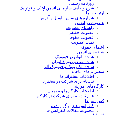
روزنامه رسمی
شرح وظایف سازمانی انجمن اپتیک و فوتونیک
ارتباط با ما
شماره های تماس، ایمیل و آدرس
عضویت در انجمن
راهنمای عضویت
عضویت حقیقی
عضویت حقوقی
تمدید عضویت
اعضای حقوقی
شاخه‌های انجمن
شاخۀ بانوان در فوتونیک
شاخه صنعتی نور فناوران
شاخه‌ الکترونیک و فوتونیک آلی
سخنرانی‌های ماهانه
اطلاعات سخنرانی‌‌ها
ثبت‌نام برای شرکت در سخنرانی
کارگاه‌های آموزشی
اطلاعات کارگاه‌ها و مجریان
فرم ثبت‌نام برای شرکت در کارگاه
کنفرانس ها
کنفرانس های برگزار شده
مجموعه مقالات کنفرانس ها