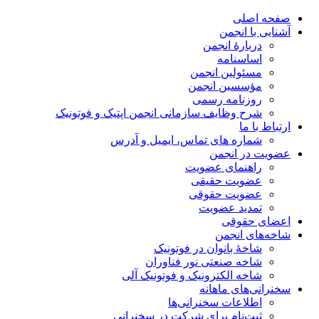
صفحه اصلی
آشنایی با انجمن
دربارۀ انجمن
اساسنامه
مسئولین انجمن
مؤسسین انجمن
روزنامه رسمی
شرح وظایف سازمانی انجمن اپتیک و فوتونیک
ارتباط با ما
شماره های تماس، ایمیل و آدرس
عضویت در انجمن
راهنمای عضویت
عضویت حقیقی
عضویت حقوقی
تمدید عضویت
اعضای حقوقی
شاخه‌های انجمن
شاخۀ بانوان در فوتونیک
شاخه صنعتی نور فناوران
شاخه‌ الکترونیک و فوتونیک آلی
سخنرانی‌های ماهانه
اطلاعات سخنرانی‌‌ها
ثبت‌نام برای شرکت در سخنرانی