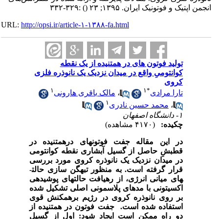
انجمن اپتیک و فوتونیک ایران. ۱۳۹۵; ۲۳
()
:۳۲۹-۳۳۲
URL:
http://opsi.ir/article-۱-۱۳۸۸-fa.html
تولید فوتون های در همتنیده از یک نقطه
کوانتومیِ واقع در میدان نزدیک یک نانوذره فلزی
کروی
۱
۱
*
تارا مرادی
،
مالک باقری هارونی
۱
،
محمد حسین نادری
۱- دانشگاه اصفهان
چکیده:
(۴۱۷۰ مشاهده)
در این مقاله جفت فوتون­های درهم­تنیده در
قطبشِ حاصل از گسیل آبشاری نقطه کوانتومی
در میدان نزدیک یک نانوذره کروی مورد بررسی
قرار گرفته است. به منظور تبهگن سازی حالت­
های میانی انرژی، از رهیافت حالت­های پوشیده­ی
اکسیتونی با مدهای پلاسمونی اصلی تشکیل شده
بر روی نانوذره کروی در رژیم برهم­کنش قوی
استفاده شده است.
جفت فوتون در هم­تنیده از
دو راه ممکن است ایجاد شود: اول از گسیل