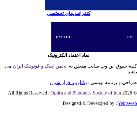
کنفرانس‌های تخصّصی
نماد اعتماد الکترونیک
یه حقوق این وب سایت متعلق به
انجمن اپتیک و فوتونیک ایران
می
شد.
احی و برنامه نویسی :
یکتاوب افزار شرق
Optics and Photonics Society of Iran
© 2026 
Designed & Developed by :
Yektaw