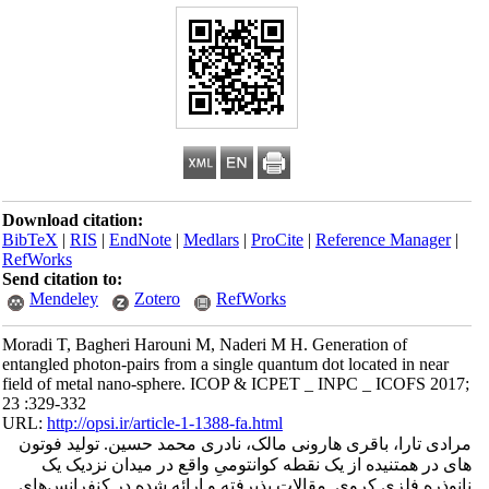
Download citation:
BibTeX
|
RIS
|
EndNote
|
Medlars
|
ProCite
|
Reference Manager
|
RefWorks
Send citation to:
Mendeley
Zotero
RefWorks
Moradi T, Bagheri Harouni M, Naderi M H. Generation of
entangled photon-pairs from a single quantum dot located in near
field of metal nano-sphere. ICOP & ICPET _ INPC _ ICOFS 2017;
23 :329-332
URL:
http://opsi.ir/article-1-1388-fa.html
مرادی تارا، باقری هارونی مالک، نادری محمد حسین. تولید فوتون
های در همتنیده از یک نقطه کوانتومیِ واقع در میدان نزدیک یک
نانوذره فلزی کروی. مقالات پذیرفته و ارائه شده در کنفرانس‌های