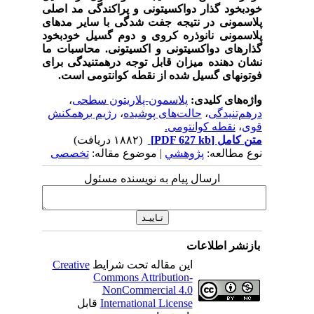
خودبخود گذار دواکسیتونی و پراکندگی مد اصلی
پلاسمونی در نتیجه جفت شدگی با سایر مدهای
پلاسمونی نانوذره کروی و دوم گسیل خودبخود
گذارهای دواکسیتونی و اکسیتونی. محاسبات ما
نشان دهنده میزان قابل توجه درهم­تنیدگی برای
فوتون­های گسیل شده از نقطه کوانتومی است.
واژه‌های کلیدی:
پلاسمون-پلاریتون سطحی
،
درهم‌تنیدگی
،
حالت‌های پوشیده
،
رژیم برهمکنش
قوی
،
نقطه کوانتومی.
متن کامل
[PDF 627 kb]
(۱۸۸۲ دریافت)
نوع مطالعه:
پژوهشي
| موضوع مقاله:
تخصصی
ارسال پیام به نویسنده مسئول
بازنشر اطلاعات
این مقاله تحت شرایط
Creative
Commons Attribution-
NonCommercial 4.0
International License
قابل