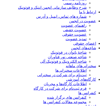
روزنامه رسمی
شرح وظایف سازمانی انجمن اپتیک و فوتونیک
ارتباط با ما
شماره های تماس، ایمیل و آدرس
عضویت در انجمن
راهنمای عضویت
عضویت حقیقی
عضویت حقوقی
تمدید عضویت
اعضای حقوقی
شاخه‌های انجمن
شاخۀ بانوان در فوتونیک
شاخه صنعتی نور فناوران
شاخه‌ الکترونیک و فوتونیک آلی
سخنرانی‌های ماهانه
اطلاعات سخنرانی‌‌ها
ثبت‌نام برای شرکت در سخنرانی
کارگاه‌های آموزشی
اطلاعات کارگاه‌ها و مجریان
فرم ثبت‌نام برای شرکت در کارگاه
کنفرانس ها
کنفرانس های برگزار شده
مجموعه مقالات کنفرانس ها