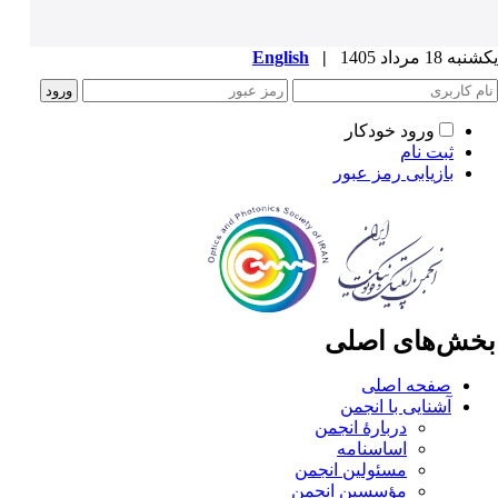
ه 18 مرداد 1405
|
English
ورود خودکار
ثبت نام
بازیابی رمز عبور
خش‌های اصلی
صفحه اصلی
آشنایی با انجمن
دربارۀ انجمن
اساسنامه
مسئولین انجمن
مؤسسین انجمن