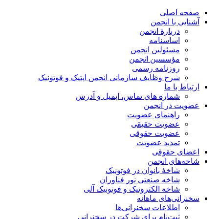
صفحه اصلی
آشنایی با انجمن
دربارۀ انجمن
اساسنامه
مسئولین انجمن
مؤسسین انجمن
روزنامه رسمی
شرح وظایف سازمانی انجمن اپتیک و فوتونیک
ارتباط با ما
شماره های تماس، ایمیل و آدرس
عضویت در انجمن
راهنمای عضویت
عضویت حقیقی
عضویت حقوقی
تمدید عضویت
اعضای حقوقی
شاخه‌های انجمن
شاخۀ بانوان در فوتونیک
شاخه صنعتی نور فناوران
شاخه‌ الکترونیک و فوتونیک آلی
سخنرانی‌های ماهانه
اطلاعات سخنرانی‌‌ها
ثبت‌نام برای شرکت در سخنرانی