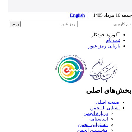
1 مرداد 1405
|
English
ورود خودکار
ثبت نام
بازیابی رمز عبور
خش‌های اصلی
صفحه اصلی
آشنایی با انجمن
دربارۀ انجمن
اساسنامه
مسئولین انجمن
مؤسسین انجمن