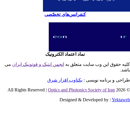
کنفرانس‌های تخصّصی
نماد اعتماد الکترونیک
یه حقوق این وب سایت متعلق به
انجمن اپتیک و فوتونیک ایران
می
شد.
احی و برنامه نویسی :
یکتاوب افزار شرق
Optics and Photonics Society of Iran
© 2026 
Designed & Developed by :
Yektaw