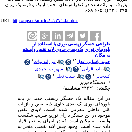
پذیرفته و ارائه شده در کنفرانس‌های انجمن اپتیک و فوتونیک ایران.
:۶۶۵-۶۶۸
()
۱۳۹۵; ۲۳
URL:
http://opsi.ir/article-۱-۱۳۷۱-fa.html
طراحی حسگر زیستی نوری با استفاده ار
بلورهای نوری یک بعدی حاوی لایه نقص وابسته
به مکان
۱
۱
*
حمید پاشایی عدل
،
فرزانه بیات
۱
،
نادیا قرآنی
،
سهراب احمدی
۱
۱
کندجانی
،
حبیب تجلی
۱- دانشگاه تبریز
چکیده:
(۴۳۴۴ مشاهده)
در این مقاله یک حسگر زیستی جدید بر پایه
بلورهای نوری یک بعدی حاوی لایه نقص و بازتاب
کلی داخلی معرفی شده است. لایه‌ی نقص
موجود در این حسگر دارای توزیع ضریب شکست
وابسته به مکان است که در انتهای ساختار قرار
داده شده است. وجود چنین لایه نقصی منجر به
ایجاد حلقه‌های هم مرکز در توزیع شدت نور