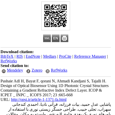
Download citation:
BibTeX
|
RIS
|
EndNote
|
Medlars
|
ProCite
|
Reference Manager
|
RefWorks
Send citation to:
Mendeley
Zotero
RefWorks
Pashaie Adl H, Bayat F, qorani N, Ahmadi Kandjani S, Tajalli H.
Design of Optical Biosensor Using 1D Photonic Crystal Structures
Containing a Gradient Refractive Index Defect Layer. ICOP &
ICPET _ INPC _ ICOFS 2017; 23 :665-668
URL:
http://opsi.ir/article-1-1371-fa.html
پاشایی عدل حمید، بیات فرزانه، قرآنی نادیا، احمدی کندجانی
سهراب، تجلی حبیب. طراحی حسگر زیستی نوری با استفاده ار
بلورهای نوری یک بعدی حاوی لایه نقص وابسته به مکان. مقالات