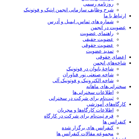
روزنامه رسمی
شرح وظایف سازمانی انجمن اپتیک و فوتونیک
ارتباط با ما
شماره های تماس، ایمیل و آدرس
عضویت در انجمن
راهنمای عضویت
عضویت حقیقی
عضویت حقوقی
تمدید عضویت
اعضای حقوقی
شاخه‌های انجمن
شاخۀ بانوان در فوتونیک
شاخه صنعتی نور فناوران
شاخه‌ الکترونیک و فوتونیک آلی
سخنرانی‌های ماهانه
اطلاعات سخنرانی‌‌ها
ثبت‌نام برای شرکت در سخنرانی
کارگاه‌های آموزشی
اطلاعات کارگاه‌ها و مجریان
فرم ثبت‌نام برای شرکت در کارگاه
کنفرانس ها
کنفرانس های برگزار شده
مجموعه مقالات کنفرانس ها