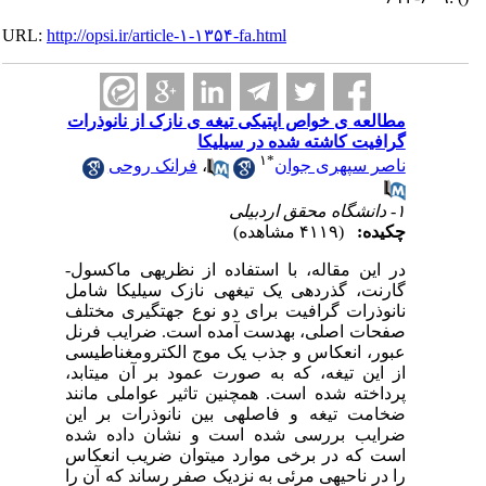
URL:
http://opsi.ir/article-۱-۱۳۵۴-fa.html
مطالعه ی خواص اپتیکی تیغه ی نازک از نانوذرات
گرافیت کاشته شده در سیلیکا
۱
*
ناصر سپهری جوان
،
فرانک روحی
۱- دانشگاه محقق اردبیلی
چکیده:
(۴۱۱۹ مشاهده)
در این مقاله، با استفاده از نظریه­ی ماکسول-
گارنت، گذردهی یک تیغه­ی نازک سیلیکا شامل
نانوذرات گرافیت برای دو نوع جهت­گیری مختلف
صفحات اصلی
، به­دست آمده است. ضرایب فرنل
عبور، انعکاس و جذب یک موج الکترومغناطیسی
از این تیغه، که به صورت عمود بر آن می­تابد،
پرداخته­ شده است. هم­چنین تاثیر عواملی مانند
ضخامت تیغه و فاصله­ی بین نانوذرات بر این
ضرایب بررسی شده است و نشان داده شده
است که در برخی موارد می­توان ضریب انعکاس
را در ناحیه­ی مرئی به نزدیک صفر رساند که آن را