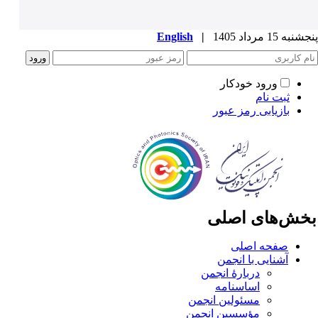
به 15 مرداد 1405
|
English
ورود خودکار
ثبت نام
بازیابی رمز عبور
خش‌های اصلی
صفحه اصلی
آشنایی با انجمن
دربارۀ انجمن
اساسنامه
مسئولین انجمن
مؤسسین انجمن