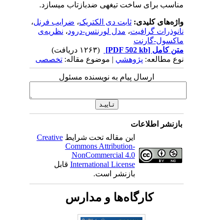
مناسب برای ساخت تیغه­ی ضدبازتاب می­سازد.
واژه‌های کلیدی:
ثابت دی الکتریک
،
ضرایب فرنل
،
نانوذرات گرافیت
،
مدل لورنتس-درود
،
نظریه‌ی
ماکسول-گارنت
متن کامل
[PDF 502 kb]
(۱۲۶۳ دریافت)
نوع مطالعه:
پژوهشي
| موضوع مقاله:
تخصصی
ارسال پیام به نویسنده مسئول
بازنشر اطلاعات
این مقاله تحت شرایط
Creative
Commons Attribution-
NonCommercial 4.0
International License
قابل
بازنشر است.
کارگاه‌ها و مدارس