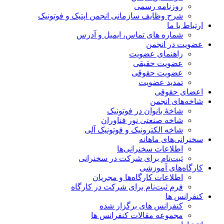
روزنامه رسمی
شرح وظایف سازمانی انجمن اپتیک و فوتونیک
ارتباط با ما
شماره های تماس، ایمیل و آدرس
عضویت در انجمن
راهنمای عضویت
عضویت حقیقی
عضویت حقوقی
تمدید عضویت
اعضای حقوقی
شاخه‌های انجمن
شاخۀ بانوان در فوتونیک
شاخه صنعتی نور فناوران
شاخه‌ الکترونیک و فوتونیک آلی
سخنرانی‌های ماهانه
اطلاعات سخنرانی‌‌ها
ثبت‌نام برای شرکت در سخنرانی
کارگاه‌های آموزشی
اطلاعات کارگاه‌ها و مجریان
فرم ثبت‌نام برای شرکت در کارگاه
کنفرانس ها
کنفرانس های برگزار شده
مجموعه مقالات کنفرانس ها