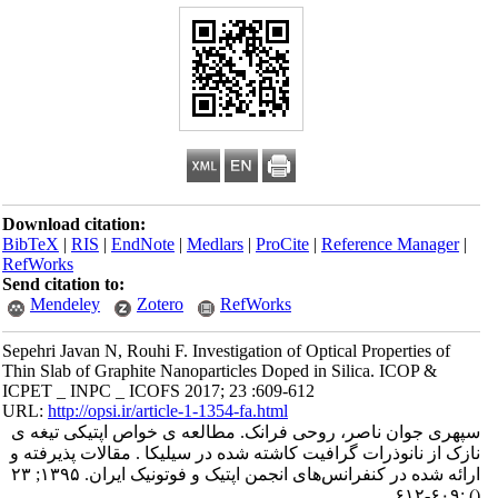
Download citation:
BibTeX
|
RIS
|
EndNote
|
Medlars
|
ProCite
|
Reference Manager
|
RefWorks
Send citation to:
Mendeley
Zotero
RefWorks
Sepehri Javan N, Rouhi F. Investigation of Optical Properties of
Thin Slab of Graphite Nanoparticles Doped in Silica. ICOP &
ICPET _ INPC _ ICOFS 2017; 23 :609-612
URL:
http://opsi.ir/article-1-1354-fa.html
سپهری جوان ناصر، روحی فرانک. مطالعه ی خواص اپتیکی تیغه ی
نازک از نانوذرات گرافیت کاشته شده در سیلیکا . مقالات پذیرفته و
ارائه شده در کنفرانس‌های انجمن اپتیک و فوتونیک ایران. ۱۳۹۵; ۲۳
:۶۰۹-۶۱۲
()