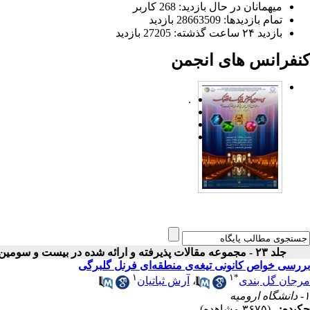
میهمانان در حال بازدید: 268 کاربر
تمام بازدید‌ها: 28663509 بازدید
بازدید ۲۴ ساعت گذشته: 27205 بازدید
کنفرانس های انجمن
.
جلد ۲۳ - مجموعه مقالات پذیرفته و ارائه شده در بیست و سومین کنفرانس اپتیک و فوتونیک ایران
بررسی خواص کانونی تیغه‌ی منطقه‌ای فرنل گلبرگی
۱
۱
*
مرجان گل بندی
،
آرش ثباتیان
۱- دانشگاه ارومیه
چکیده:
(۳۶۷۵ مشاهده)