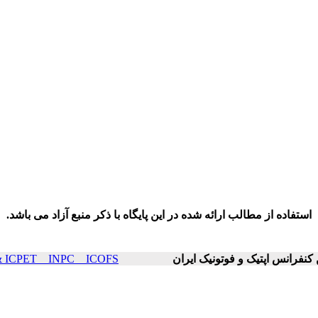
استفاده از مطالب ارائه شده در این پایگاه با ذکر منبع آزاد می باشد.
ICOP & ICPET _ INPC _ ICOFS سال۲۳ صفح