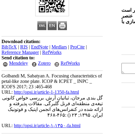
در است
ن عنصر
ازی با
Download citation:
BibTeX
|
RIS
|
EndNote
|
Medlars
|
ProCite
|
Reference Manager
|
RefWorks
Send citation to:
Mendeley
Zotero
RefWorks
Golbandi M, Sabatyan A. Focusing characteristics of
petal-like zone plate. ICOP & ICPET _ INPC _
ICOFS 2017; 23 :465-468
URL:
http://opsi.ir/article-1-1350-fa.html
گل بندی مرجان، ثباتیان آرش. بررسی خواص کانونی
تیغه‌ی منطقه‌ای فرنل گلبرگی. مقالات پذیرفته و
ارائه شده در کنفرانس‌های انجمن اپتیک و فوتونیک
ایران. ۱۳۹۵; ۲۳
()
:۴۶۵-۴۶۸
URL:
http://opsi.ir/article-۱-۱۳۵۰-fa.html