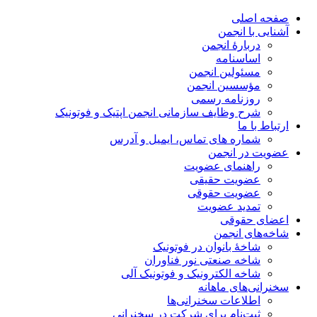
صفحه اصلی
آشنایی با انجمن
دربارۀ انجمن
اساسنامه
مسئولین انجمن
مؤسسین انجمن
روزنامه رسمی
شرح وظایف سازمانی انجمن اپتیک و فوتونیک
ارتباط با ما
شماره های تماس، ایمیل و آدرس
عضویت در انجمن
راهنمای عضویت
عضویت حقیقی
عضویت حقوقی
تمدید عضویت
اعضای حقوقی
شاخه‌های انجمن
شاخۀ بانوان در فوتونیک
شاخه صنعتی نور فناوران
شاخه‌ الکترونیک و فوتونیک آلی
سخنرانی‌های ماهانه
اطلاعات سخنرانی‌‌ها
ثبت‌نام برای شرکت در سخنرانی