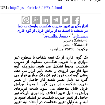
URL:
http://opsi.ir/article-۱-۱۳۴۷-fa.html
اندازه‌گیری تغییر ضریب شکست وابسته به دما
در شیشه با استفاده از پراش فرنل از گوه فازی
۲
۱
*
یاسر دلیر
،
رسول عالی پور
۱- دانشگاه تبریز
۲- دانشگاه مدنی
چکیده:
(۳۵۳۶ مشاهده)
یک گوه فازی از یک تیغه شفاف با سطوح غیر
موازی و با ضریب شکستی متفاوت از ضریب
شکست محیط تشکیل می شود، بطوریکه گوه
تنها فاز نور فرودی را تحت تاثیر قرار می دهد.
وقتی گوه تحت فرود نور تک رنگ موازی قرار می
گیرد به دلیل تغییر شدید فاز حاصل از تغییر
ضریب شکست در مرز گوه با محیط ،پراش
فرنل قابل ملاحظه می شود. شدت فریزهای
پراش به دلیل تغییر اختلاف راه نوری باریکه نور
حاصل از تغییر ضریب شکست در امتداد عمود بر
لبه و به دلیل تغییر ضخامت در امتداد لبه تغییر