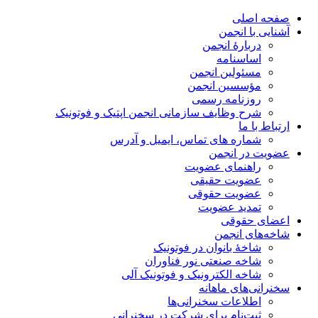
صفحه اصلی
آشنایی با انجمن
دربارۀ انجمن
اساسنامه
مسئولین انجمن
مؤسسین انجمن
روزنامه رسمی
شرح وظایف سازمانی انجمن اپتیک و فوتونیک
ارتباط با ما
شماره های تماس، ایمیل و آدرس
عضویت در انجمن
راهنمای عضویت
عضویت حقیقی
عضویت حقوقی
تمدید عضویت
اعضای حقوقی
شاخه‌های انجمن
شاخۀ بانوان در فوتونیک
شاخه صنعتی نور فناوران
شاخه‌ الکترونیک و فوتونیک آلی
سخنرانی‌های ماهانه
اطلاعات سخنرانی‌‌ها
ثبت‌نام برای شرکت در سخنرانی