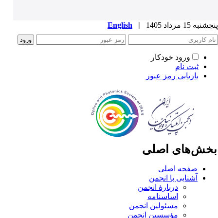
به 15 مرداد 1405
|
English
ورود خودکار
ثبت نام
بازیابی رمز عبور
خش‌های اصلی
صفحه اصلی
آشنایی با انجمن
دربارۀ انجمن
اساسنامه
مسئولین انجمن
مؤسسین انجمن