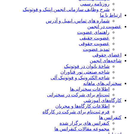
روزنامه رسمی
شرح وظایف سازمانی انجمن اپتیک و فوتونیک
ارتباط با ما
شماره های تماس، ایمیل و آدرس
عضویت در انجمن
راهنمای عضویت
عضویت حقیقی
عضویت حقوقی
تمدید عضویت
اعضای حقوقی
شاخه‌های انجمن
شاخۀ بانوان در فوتونیک
شاخه صنعتی نور فناوران
شاخه‌ الکترونیک و فوتونیک آلی
سخنرانی‌های ماهانه
اطلاعات سخنرانی‌‌ها
ثبت‌نام برای شرکت در سخنرانی
کارگاه‌های آموزشی
اطلاعات کارگاه‌ها و مجریان
فرم ثبت‌نام برای شرکت در کارگاه
کنفرانس ها
کنفرانس های برگزار شده
مجموعه مقالات کنفرانس ها