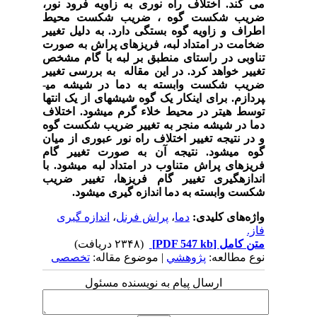
می کند. اختلاف راه نوری به زاویه فرود نور،
ضریب شکست گوه ، ضریب شکست محیط
اطراف و زاویه گوه بستگی دارد. به دلیل تغییر
ضخامت در امتداد لبه، فریزهای پراش به صورت
تناوبی در راستای منطبق بر لبه با گام مشخص
تغییر خواهد کرد. در این مقاله به بررسی تغییر
ضریب شکست وابسته به دما در شیشه می­
پردازم. برای اینکار یک گوه شیشه­ای از یک انتها
توسط هیتر در محیط خلاء گرم می­شود. اختلاف
دما در شیشه منجر به تغییر ضریب شکست گوه
و در نتیجه تغییر اختلاف راه نور عبوری از میان
گوه می­شود. نتیجه آن به صورت تغییر گام
فریزهای پراش متناوب در امتداد لبه می­شود. با
اندازه­گیری تغییر گام فریزها، تغییر ضریب
شکست وابسته به دما اندازه ­گیری می­شود.
واژه‌های کلیدی:
دما
،
پراش فرنل
،
اندازه گیری
فاز.
متن کامل
[PDF 547 kb]
(۲۳۴۸ دریافت)
نوع مطالعه:
پژوهشي
| موضوع مقاله:
تخصصی
ارسال پیام به نویسنده مسئول