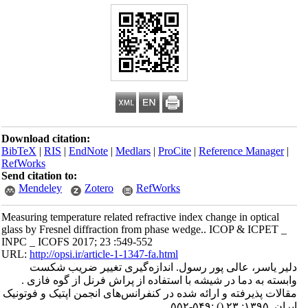
Download citation:
BibTeX
|
RIS
|
EndNote
|
Medlars
|
ProCite
|
Reference Manager
|
RefWorks
Send citation to:
Mendeley
Zotero
RefWorks
Measuring temperature related refractive index change in optical
glass by Fresnel diffraction from phase wedge.. ICOP & ICPET _
INPC _ ICOFS 2017; 23 :549-552
URL:
http://opsi.ir/article-1-1347-fa.html
دلیر یاسر، عالی پور رسول. اندازه‌گیری تغییر ضریب شکست
وابسته به دما در شیشه با استفاده از پراش فرنل از گوه فازی .
مقالات پذیرفته و ارائه شده در کنفرانس‌های انجمن اپتیک و فوتونیک
ایران. ۱۳۹۵; ۲۳
()
:۵۴۹-۵۵۲