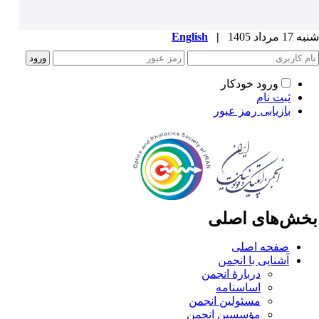
1 مرداد 1405
|
English
ورود خودکار
ثبت نام
بازیابی رمز عبور
خش‌های اصلی
صفحه اصلی
آشنایی با انجمن
دربارۀ انجمن
اساسنامه
مسئولین انجمن
مؤسسین انجمن