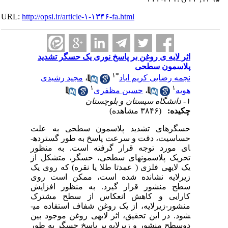
URL:
http://opsi.ir/article-۱-۱۳۴۶-fa.html
اثر لایه ی روغن بر پاسخ نوری یک حسگر تشدید
پلاسمون سطحی
۱
*
نجمه رضایی کریم اباد
،
مجید رشیدی
۱
۱
هویه
،
حسین مظفری
۱- دانشگاه سیستان و بلوچستان
چکیده:
(۳۸۴۶ مشاهده)
حسگرهای تشدید پلاسمون سطحی به علت
حساسیت، دقت و سرعت پاسخ به طور گسترده­
ای مورد توجه قرار گرفته است. به منظور
تحریک پلاسمون­های سطحی، حسگر، متشکل از
یک لایه­ی فلزی ( عمدتا طلا یا نقره) که روی یک
زیرلایه نشانده شده است، ممکن است روی
سطح منشور قرار گیرد. به منظور افزایش
کارایی و کاهش انعکاس از سطح مشترک
منشور-زیرلایه، از یک روغن شفاف استفاده می­
شود. در این تحقیق، اثر لایه­ی روغن موجود بین
دوسطح منشور و زیرلایه بر پاسخ حسگر به طور