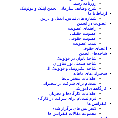
روزنامه رسمی
شرح وظایف سازمانی انجمن اپتیک و فوتونیک
ارتباط با ما
شماره های تماس، ایمیل و آدرس
عضویت در انجمن
راهنمای عضویت
عضویت حقیقی
عضویت حقوقی
تمدید عضویت
اعضای حقوقی
شاخه‌های انجمن
شاخۀ بانوان در فوتونیک
شاخه صنعتی نور فناوران
شاخه‌ الکترونیک و فوتونیک آلی
سخنرانی‌های ماهانه
اطلاعات سخنرانی‌‌ها
ثبت‌نام برای شرکت در سخنرانی
کارگاه‌های آموزشی
اطلاعات کارگاه‌ها و مجریان
فرم ثبت‌نام برای شرکت در کارگاه
کنفرانس ها
کنفرانس های برگزار شده
مجموعه مقالات کنفرانس ها