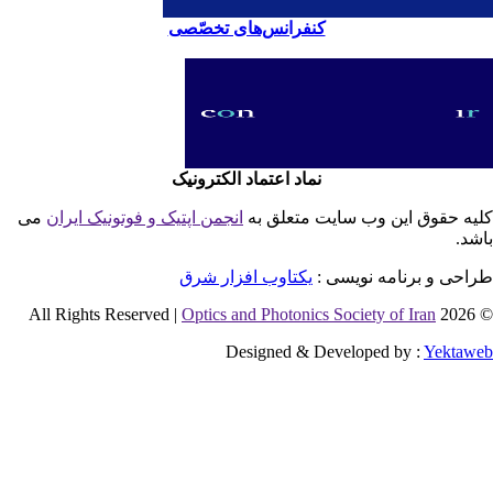
کنفرانس‌های تخصّصی
نماد اعتماد الکترونیک
یه حقوق این وب سایت متعلق به
انجمن اپتیک و فوتونیک ایران
می
شد.
احی و برنامه نویسی :
یکتاوب افزار شرق
Optics and Photonics Society of Iran
© 2026 
Designed & Developed by :
Yektaw