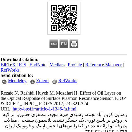
Download citation:
BibTeX
|
RIS
|
EndNote
|
Medlars
|
ProCite
|
Reference Manager
|
RefWorks
Send citation to:
Mendeley
Zotero
RefWorks
Rezaie N, Rashidi Huyeh M, Mozafari H. Effect of Oil Layer on
the Optical Response of Surface Plasmon Resonance Sensor. ICOP
& ICPET _ INPC _ ICOFS 2017; 23 :321-324
URL:
http://opsi.ir/article-1-1346-fa.html
رضایی کریم اباد نجمه، رشیدی هویه مجید، مظفری حسین. اثر لایه
ی روغن بر پاسخ نوری یک حسگر تشدید پلاسمون سطحی. مقالات
پذیرفته و ارائه شده در کنفرانس‌های انجمن اپتیک و فوتونیک ایران.
:۳۲۱-۳۲۴
()
۱۳۹۵; ۲۳