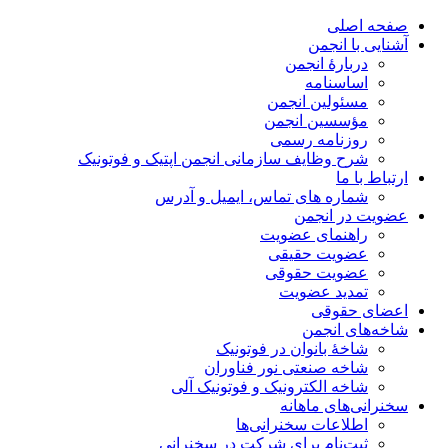
صفحه اصلی
آشنایی با انجمن
دربارۀ انجمن
اساسنامه
مسئولین انجمن
مؤسسین انجمن
روزنامه رسمی
شرح وظایف سازمانی انجمن اپتیک و فوتونیک
ارتباط با ما
شماره های تماس، ایمیل و آدرس
عضویت در انجمن
راهنمای عضویت
عضویت حقیقی
عضویت حقوقی
تمدید عضویت
اعضای حقوقی
شاخه‌های انجمن
شاخۀ بانوان در فوتونیک
شاخه صنعتی نور فناوران
شاخه‌ الکترونیک و فوتونیک آلی
سخنرانی‌های ماهانه
اطلاعات سخنرانی‌‌ها
ثبت‌نام برای شرکت در سخنرانی