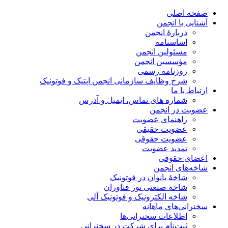
صفحه اصلی
آشنایی با انجمن
دربارۀ انجمن
اساسنامه
مسئولین انجمن
مؤسسین انجمن
روزنامه رسمی
شرح وظایف سازمانی انجمن اپتیک و فوتونیک
ارتباط با ما
شماره های تماس، ایمیل و آدرس
عضویت در انجمن
راهنمای عضویت
عضویت حقیقی
عضویت حقوقی
تمدید عضویت
اعضای حقوقی
شاخه‌های انجمن
شاخۀ بانوان در فوتونیک
شاخه صنعتی نور فناوران
شاخه‌ الکترونیک و فوتونیک آلی
سخنرانی‌های ماهانه
اطلاعات سخنرانی‌‌ها
ثبت‌نام برای شرکت در سخنرانی