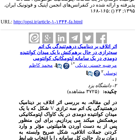
پذیرفته و ارائه شده در کنفرانس‌های انجمن اپتیک و فوتونیک ایران.
:۱۶۵-۱۶۸
()
۱۳۹۵; ۲۳
URL:
http://opsi.ir/article-۱-۱۳۴۴-fa.html
اثر اتلاف بر دینامیک درهم‌تنیدگی یک اتم
سه‌ترازی در حال برهم‌کنش با یک میدان کوانتیده
دومدی در یک سامانه اپتومکانیک کوانتومی
۱
*
مرضیه حسنی ندیکی
،
محمد کاظم
۲
توسلی
۱-
۲- دانشگاه یزد
چکیده:
(۳۷۲۵ مشاهده)
در این مقاله، به بررسی اثر اتلاف بر دینامیک
درهم­تنیدگی یک اتم سه­ ترازی
V
شکل که با یک
میدان کوانتیده دومدی در یک کاواک اپتومکانیکی
برهم­کنش می­کند می ­پردازیم. برای این منظور
پس از به دست آوردن هامیلتونی مؤثر و وارد
کردنن جملات اتلافی، شکل صریح وابسته به
زمان بردار حالت کل سامانه را با انتخاب شرایط