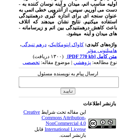
اولیه مناسب اتم، میدان و آینه نوسان­ کننده به ­
دست می­ آوریم. سپس، از آنتروپی خطی اتمی به
عنوان سنجه­ ای برای اندازه ­گیری درهم­تنیدگی
استفاده می­کنیم. نتایج نشان میدهند که اتلاف
باعث کاهش درهم­تنیدگی بین اتم و زیرسامانه ­
های میدان و آینه می­شود.
واژه‌های کلیدی:
کاواک اپتومکانیک
،
درهم تنیدگی
،
هامیلتونی مؤثر
متن کامل
[PDF 770 kb]
(۱۳۰۰ دریافت)
نوع مطالعه:
پژوهشي
| موضوع مقاله:
تخصصی
ارسال پیام به نویسنده مسئول
بازنشر اطلاعات
این مقاله تحت شرایط
Creative
Commons Attribution-
NonCommercial 4.0
International License
قابل
بازنشر است.