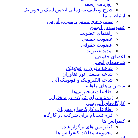
روزنامه رسمی
شرح وظایف سازمانی انجمن اپتیک و فوتونیک
ارتباط با ما
شماره های تماس، ایمیل و آدرس
عضویت در انجمن
راهنمای عضویت
عضویت حقیقی
عضویت حقوقی
تمدید عضویت
اعضای حقوقی
شاخه‌های انجمن
شاخۀ بانوان در فوتونیک
شاخه صنعتی نور فناوران
شاخه‌ الکترونیک و فوتونیک آلی
سخنرانی‌های ماهانه
اطلاعات سخنرانی‌‌ها
ثبت‌نام برای شرکت در سخنرانی
کارگاه‌های آموزشی
اطلاعات کارگاه‌ها و مجریان
فرم ثبت‌نام برای شرکت در کارگاه
کنفرانس ها
کنفرانس های برگزار شده
مجموعه مقالات کنفرانس ها