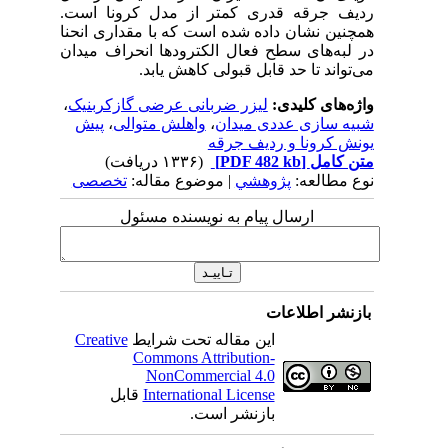
ردیف جرقه قدری کمتر از مدل کرونا است.
همچنین نشان داده شده است که با مقداری انحنا
در لبه‌های سطح فعال الکترودها انحراف میدان
می‌توا
ند تا حد قابل قبولی
کاهش یابد.
واژه‌های کلیدی:
لیزر ضربانی عرضی گازکربنیک
،
شبیه سازی عددی میدان
،
واهلش متوالی
،
پیش
یونش کرونا و ردیف جرقه
متن کامل
[PDF 482 kb]
(۱۳۳۶ دریافت)
نوع مطالعه:
پژوهشي
| موضوع مقاله:
تخصصی
ارسال پیام به نویسنده مسئول
بازنشر اطلاعات
این مقاله تحت شرایط
Creative
Commons Attribution-
NonCommercial 4.0
International License
قابل
بازنشر است.