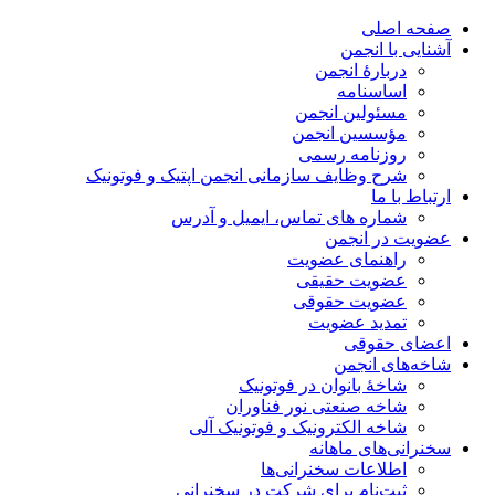
صفحه اصلی
آشنایی با انجمن
دربارۀ انجمن
اساسنامه
مسئولین انجمن
مؤسسین انجمن
روزنامه رسمی
شرح وظایف سازمانی انجمن اپتیک و فوتونیک
ارتباط با ما
شماره های تماس، ایمیل و آدرس
عضویت در انجمن
راهنمای عضویت
عضویت حقیقی
عضویت حقوقی
تمدید عضویت
اعضای حقوقی
شاخه‌های انجمن
شاخۀ بانوان در فوتونیک
شاخه صنعتی نور فناوران
شاخه‌ الکترونیک و فوتونیک آلی
سخنرانی‌های ماهانه
اطلاعات سخنرانی‌‌ها
ثبت‌نام برای شرکت در سخنرانی