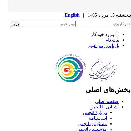
به 15 مرداد 1405
|
English
ورود خودکار
ثبت نام
بازیابی رمز عبور
خش‌های اصلی
صفحه اصلی
آشنایی با انجمن
دربارۀ انجمن
اساسنامه
مسئولین انجمن
مؤسسین انجمن