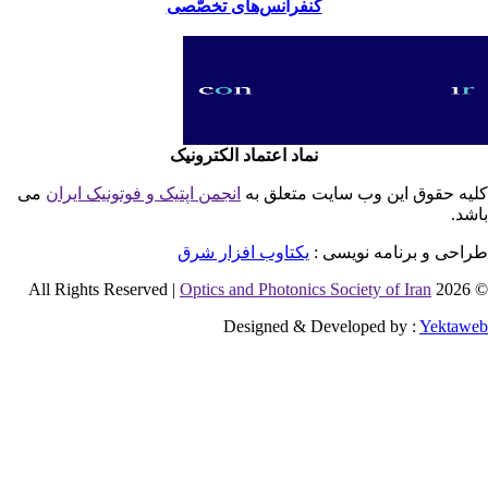
کنفرانس‌های تخصّصی
نماد اعتماد الکترونیک
یه حقوق این وب سایت متعلق به
انجمن اپتیک و فوتونیک ایران
می
شد.
احی و برنامه نویسی :
یکتاوب افزار شرق
Optics and Photonics Society of Iran
© 2026 
Designed & Developed by :
Yektaw