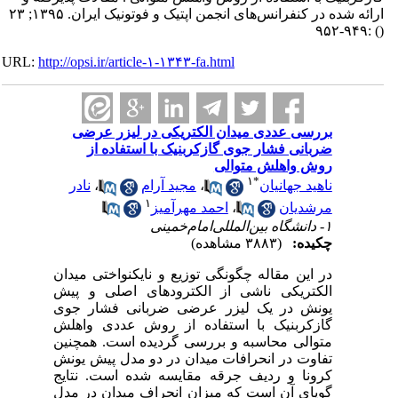
ارائه شده در کنفرانس‌های انجمن اپتیک و فوتونیک ایران. ۱۳۹۵; ۲۳
:۹۴۹-۹۵۲
()
URL:
http://opsi.ir/article-۱-۱۳۴۳-fa.html
بررسی عددی میدان الکتریکی در لیزر عرضی
ضربانی فشار جوی گازکربنیک با استفاده از
روش واهلش متوالی
۱
*
ناهید جهانیان
،
مجید آرام
،
نادر
۱
مرشدیان
،
احمد مهرآمیز
۱- دانشگاه بین‌المللی‌امام‌خمینی
چکیده:
(۳۸۸۳ مشاهده)
در این مقاله چگونگی توزیع و نایکنواختی میدان
الکتریکی ناشی از الکترودهای اصلی و پیش
یونش در یک لیزر عرضی ضربانی فشار جوی
گازکربنیک با استفاده از روش عددی واهلش
متوالی محاسبه و بررسی گردیده است. همچنین
تفاوت در انحرافات میدان در دو مدل پیش یونش
کرونا و ردیف جرقه مقایسه شده است. نتایج
گویای آن است که میزان انحراف میدان در مدل