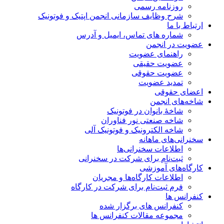
روزنامه رسمی
شرح وظایف سازمانی انجمن اپتیک و فوتونیک
ارتباط با ما
شماره های تماس، ایمیل و آدرس
عضویت در انجمن
راهنمای عضویت
عضویت حقیقی
عضویت حقوقی
تمدید عضویت
اعضای حقوقی
شاخه‌های انجمن
شاخۀ بانوان در فوتونیک
شاخه صنعتی نور فناوران
شاخه‌ الکترونیک و فوتونیک آلی
سخنرانی‌های ماهانه
اطلاعات سخنرانی‌‌ها
ثبت‌نام برای شرکت در سخنرانی
کارگاه‌های آموزشی
اطلاعات کارگاه‌ها و مجریان
فرم ثبت‌نام برای شرکت در کارگاه
کنفرانس ها
کنفرانس های برگزار شده
مجموعه مقالات کنفرانس ها