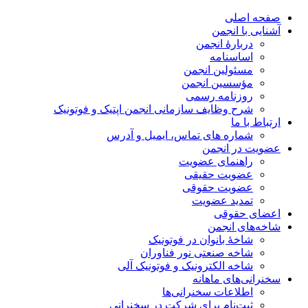
صفحه اصلی
آشنایی با انجمن
دربارۀ انجمن
اساسنامه
مسئولین انجمن
مؤسسین انجمن
روزنامه رسمی
شرح وظایف سازمانی انجمن اپتیک و فوتونیک
ارتباط با ما
شماره های تماس، ایمیل و آدرس
عضویت در انجمن
راهنمای عضویت
عضویت حقیقی
عضویت حقوقی
تمدید عضویت
اعضای حقوقی
شاخه‌های انجمن
شاخۀ بانوان در فوتونیک
شاخه صنعتی نور فناوران
شاخه‌ الکترونیک و فوتونیک آلی
سخنرانی‌های ماهانه
اطلاعات سخنرانی‌‌ها
ثبت‌نام برای شرکت در سخنرانی