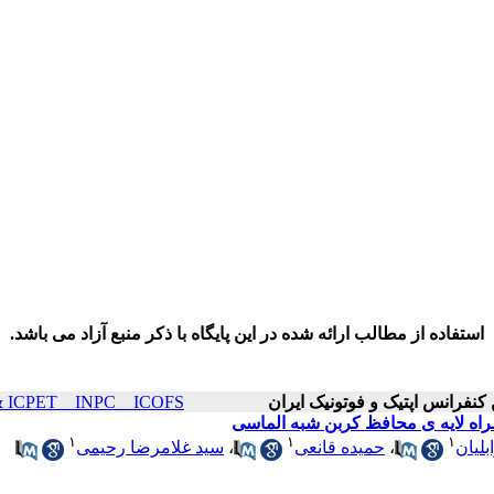
استفاده از مطالب ارائه شده در این پایگاه با ذکر منبع آزاد می باشد.
ICOP & ICPET _ INPC _ ICOFS سال۲۳ صفح
راه لایه ی محافظ کربن شبه الماسی
۱
۱
۱
لیان
،
حمیده قانعی
،
سید غلامرضا رحیمی