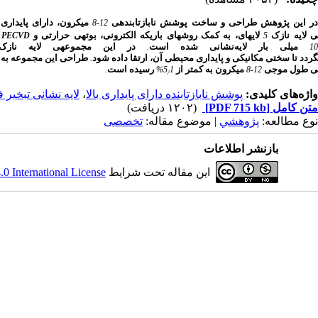
ر
این
پژوهش
طراحی
و
ساخت
پوشش
نابازتابنده
ی
میکرون،
دارای
پایداری
12-8
لایه
نازک
لایه
ای،
به
کمک
روش
های
باریکه
الکترونی،
بوته
ی
حرارتی
و
PECVD
5
میلی
بار
لایه
نشانی
شده
است
در
این
مجموعه
ی
لایه
نازک،
.
1
گردد
تا
سختی
مکانیکی
و
پایداری
محیطی
آن،
ارتقا
داده
شود
طراحی
این
مجموعه
‌
به
.
ی
طول
موجی
میکرون
به
کمتر
از
رسیده
است
.
5
1%
12-8
/
واژه‌های کلیدی:
پوشش نابازتابنده دارای پایداری بالا
،
لایه نشانی تبخیر 
متن کامل
[PDF 715 kb]
(۱۲۰۲ دریافت)
نوع مطالعه:
پژوهشي
| موضوع مقاله:
تخصصی
بازنشر اطلاعات
این مقاله تحت شرایط
 International License