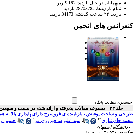
میهمانان در حال بازدید: 182 کاربر
تمام بازدید‌ها: 28703782 بازدید
بازدید ۲۴ ساعت گذشته: 34173 بازدید
کنفرانس های انجمن
.
جلد ۲۳ - مجموعه مقالات پذیرفته و ارائه شده در بیست و سومین کنفرانس اپتیک و فوتونیک ایران
طراحی و ساخت پوشش نابازتابنده ی فروسرخ دارای پایداری بالا به هم
۱
۱
*
محمد جان نثاری
،
سید علیرضا فیروزی فر
،
حسین زاب
۱- دانشگاه اصفهان
چکیده:
(۴۰۵۴ مشاهده)