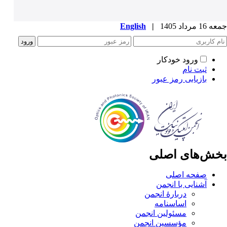
جمعه 16 مرداد 1405
|
English
ورود خودکار
ثبت نام
بازیابی رمز عبور
بخش‌های اصلی
صفحه اصلی
آشنایی با انجمن
دربارۀ انجمن
اساسنامه
مسئولین انجمن
مؤسسین انجمن