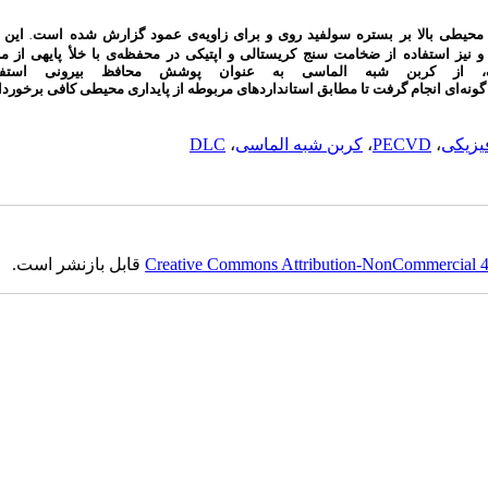
محیطی
بالا
بر
بستره
سولفید
روی
و
برای
زاویه
ی
عمود
گزارش
شده
است
این
.
و
نیز
استفاده
از
ضخامت
‌
سنج
کریستالی
و
اپتیکی
در
محفظه
ی
با
خلأ
پایه
ی
از
مر
­
از
کربن
شبه
الماسی
به
عنوان
پوشش
محافظ
بیرونی
استفا
گونه
ای
انجام
گرفت
تا
مطابق
استانداردهای
مربوطه
از
پایداری
محیطی
کافی
برخوردا
فیزیکی
،
PECVD
،
کربن شبه الماسی
،
DLC
Creative Commons Attribution-NonCommercial 4.0
قابل بازنشر است.