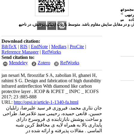
مجموعه
6-
تبه
ی
‌
ده
می
ر،
و
در
مقابل
سایش
مقاوم
باشد
متوسط
بازتاب
اپتیکی
پوشش،
در
ناحیه
.
Download citation:
BibTeX
|
RIS
|
EndNote
|
Medlars
|
ProCite
|
Reference Manager
|
RefWorks
Send citation to:
Mendeley
Zotero
RefWorks
jan nesari M, firoozifar S A, zabolian H, ghanei H,
rahimi S G. Design and fabrication of high durability
infrared antireflection With diamond like carbon
protective layer . ICOP & ICPET _ INPC _ ICOFS
2017; 23 :885-888
URL:
http://opsi.ir/article-1-1340-fa.html
جان نثاری محمد، فیروزی فر سید علیرضا، زابلیان
حسین، قانعی حمیده، رحیمی سید غلامرضا. طراحی
و ساخت پوشش نابازتابنده ی فروسرخ دارای
پایداری بالا به همراه لایه ی محافظ کربن شبه
الماسی . مقالات پذیرفته و ارائه شده در