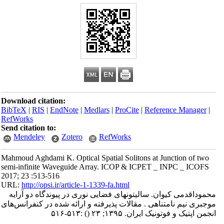
Download citation:
BibTeX
|
RIS
|
EndNote
|
Medlars
|
ProCite
|
Reference Manager
|
RefWorks
Send citation to:
Mendeley
Zotero
RefWorks
Mahmoud Aghdami K. Optical Spatial Solitons at Junction of two
semi-infinite Waveguide Array. ICOP & ICPET _ INPC _ ICOFS
2017; 23 :513-516
URL:
http://opsi.ir/article-1-1339-fa.html
محموداقدمی کیوان. سالیتونهای فضایی نوری در پیوندگاه دو آرایه
موجبری نیم نامتناهی . مقالات پذیرفته و ارائه شده در کنفرانس‌های
انجمن اپتیک و فوتونیک ایران. ۱۳۹۵; ۲۳
()
:۵۱۳-۵۱۶