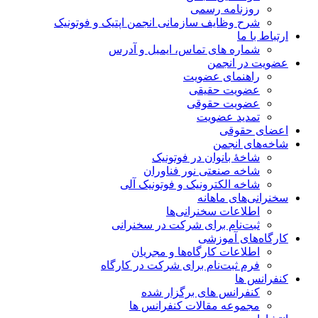
روزنامه رسمی
شرح وظایف سازمانی انجمن اپتیک و فوتونیک
ارتباط با ما
شماره های تماس، ایمیل و آدرس
عضویت در انجمن
راهنمای عضویت
عضویت حقیقی
عضویت حقوقی
تمدید عضویت
اعضای حقوقی
شاخه‌های انجمن
شاخۀ بانوان در فوتونیک
شاخه صنعتی نور فناوران
شاخه‌ الکترونیک و فوتونیک آلی
سخنرانی‌های ماهانه
اطلاعات سخنرانی‌‌ها
ثبت‌نام برای شرکت در سخنرانی
کارگاه‌های آموزشی
اطلاعات کارگاه‌ها و مجریان
فرم ثبت‌نام برای شرکت در کارگاه
کنفرانس ها
کنفرانس های برگزار شده
مجموعه مقالات کنفرانس ها