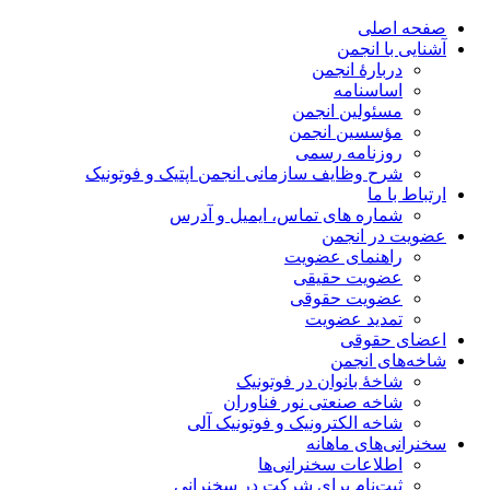
صفحه اصلی
آشنایی با انجمن
دربارۀ انجمن
اساسنامه
مسئولین انجمن
مؤسسین انجمن
روزنامه رسمی
شرح وظایف سازمانی انجمن اپتیک و فوتونیک
ارتباط با ما
شماره های تماس، ایمیل و آدرس
عضویت در انجمن
راهنمای عضویت
عضویت حقیقی
عضویت حقوقی
تمدید عضویت
اعضای حقوقی
شاخه‌های انجمن
شاخۀ بانوان در فوتونیک
شاخه صنعتی نور فناوران
شاخه‌ الکترونیک و فوتونیک آلی
سخنرانی‌های ماهانه
اطلاعات سخنرانی‌‌ها
ثبت‌نام برای شرکت در سخنرانی