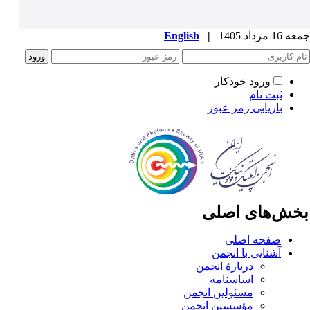
1 مرداد 1405
|
English
ورود خودکار
ثبت نام
بازیابی رمز عبور
خش‌های اصلی
صفحه اصلی
آشنایی با انجمن
دربارۀ انجمن
اساسنامه
مسئولین انجمن
مؤسسین انجمن