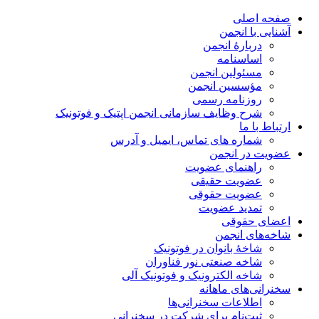
صفحه اصلی
آشنایی با انجمن
دربارۀ انجمن
اساسنامه
مسئولین انجمن
مؤسسین انجمن
روزنامه رسمی
شرح وظایف سازمانی انجمن اپتیک و فوتونیک
ارتباط با ما
شماره های تماس، ایمیل و آدرس
عضویت در انجمن
راهنمای عضویت
عضویت حقیقی
عضویت حقوقی
تمدید عضویت
اعضای حقوقی
شاخه‌های انجمن
شاخۀ بانوان در فوتونیک
شاخه صنعتی نور فناوران
شاخه‌ الکترونیک و فوتونیک آلی
سخنرانی‌های ماهانه
اطلاعات سخنرانی‌‌ها
ثبت‌نام برای شرکت در سخنرانی