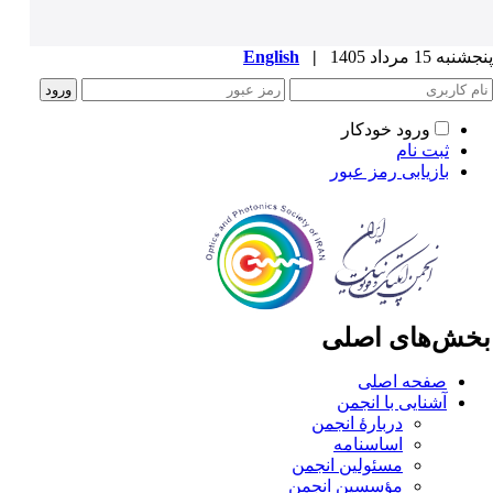
به 15 مرداد 1405
|
English
ورود خودکار
ثبت نام
بازیابی رمز عبور
خش‌های اصلی
صفحه اصلی
آشنایی با انجمن
دربارۀ انجمن
اساسنامه
مسئولین انجمن
مؤسسین انجمن