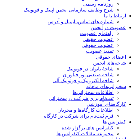
روزنامه رسمی
شرح وظایف سازمانی انجمن اپتیک و فوتونیک
ارتباط با ما
شماره های تماس، ایمیل و آدرس
عضویت در انجمن
راهنمای عضویت
عضویت حقیقی
عضویت حقوقی
تمدید عضویت
اعضای حقوقی
شاخه‌های انجمن
شاخۀ بانوان در فوتونیک
شاخه صنعتی نور فناوران
شاخه‌ الکترونیک و فوتونیک آلی
سخنرانی‌های ماهانه
اطلاعات سخنرانی‌‌ها
ثبت‌نام برای شرکت در سخنرانی
کارگاه‌های آموزشی
اطلاعات کارگاه‌ها و مجریان
فرم ثبت‌نام برای شرکت در کارگاه
کنفرانس ها
کنفرانس های برگزار شده
مجموعه مقالات کنفرانس ها