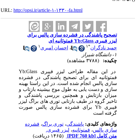
URL:
http://opsi.ir/article-۱-۱۳۳۰-fa.html
تصحیح پاشندگی در فشرده سازی پالس برای
لیزر فیبری Yb:Glass فمتوثانیه ای
۱
۱
*
حمید نادگران
،
احسان امیری
۱- دانشگاه شیراز
چکیده:
(۳۷۸۸ مشاهده)
در این مقاله طراحی لیزر فیبری Yb:Glass
فمتوثانیه ای برای تصحیح پاشندگی در فشرده
سازی پالس انجام شده است. در این راستا بهینه
سازی و دست یابی به طول موج بیشینه بازتاب و
میزان بازتابش و همچنین بررسی پاشندگی و
تاخیر گروه در طیف بازتابی توری های براگ لیزر
فیبری Yb برای فشرده سازی پالس صورت
گرفته است
واژه‌های کلیدی:
پاشندگی
،
توری براگ
،
فشرده
سازی پالس
،
فمتوثانیه
،
لیزر فیبری.
متن کامل
[PDF 760 kb]
(۱۴۶۵ دریافت)