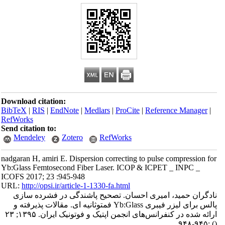
Download citation:
BibTeX
|
RIS
|
EndNote
|
Medlars
|
ProCite
|
Reference Manager
|
RefWorks
Send citation to:
Mendeley
Zotero
RefWorks
nadgaran H, amiri E. Dispersion correcting to pulse compression for
Yb:Glass Femtosecond Fiber Laser. ICOP & ICPET _ INPC _
ICOFS 2017; 23 :945-948
URL:
http://opsi.ir/article-1-1330-fa.html
نادگران حمید، امیری احسان. تصحیح پاشندگی در فشرده سازی
پالس برای لیزر فیبری Yb:Glass فمتوثانیه ای. مقالات پذیرفته و
ارائه شده در کنفرانس‌های انجمن اپتیک و فوتونیک ایران. ۱۳۹۵; ۲۳
:۹۴۵-۹۴۸
()