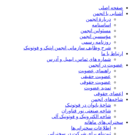
صفحه اصلی
آشنایی با انجمن
دربارۀ انجمن
اساسنامه
مسئولین انجمن
مؤسسین انجمن
روزنامه رسمی
شرح وظایف سازمانی انجمن اپتیک و فوتونیک
ارتباط با ما
شماره های تماس، ایمیل و آدرس
عضویت در انجمن
راهنمای عضویت
عضویت حقیقی
عضویت حقوقی
تمدید عضویت
اعضای حقوقی
شاخه‌های انجمن
شاخۀ بانوان در فوتونیک
شاخه صنعتی نور فناوران
شاخه‌ الکترونیک و فوتونیک آلی
سخنرانی‌های ماهانه
اطلاعات سخنرانی‌‌ها
ثبت‌نام برای شرکت در سخنرانی