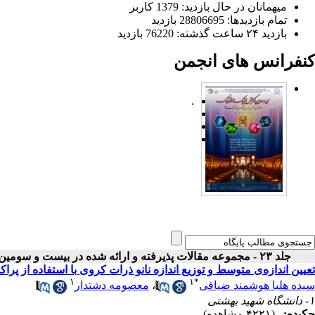
میهمانان در حال بازدید: 1379 کاربر
تمام بازدید‌ها: 28806695 بازدید
بازدید ۲۴ ساعت گذشته: 76220 بازدید
کنفرانس های انجمن
.
جلد ۲۳ - مجموعه مقالات پذیرفته و ارائه شده در بیست و سومین کنفرانس اپتیک و فوتونیک ایران
تعیین اندازه‌ی متوسط و توزیع اندازه نانو ذرات کروی با استفاده از پرا
۱
۱
*
سیده هلیا هوشمند ضیافی
،
معصومه دشتدار
۱- دانشگاه شهید بهشتی
چکیده:
(۴۲۲۱ مشاهده)