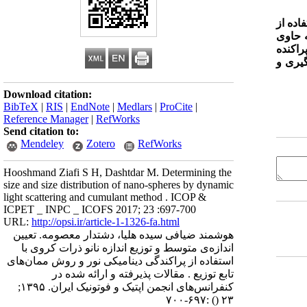
اده از
ه حاوی
راکنده
گیری و
Download citation:
BibTeX
|
RIS
|
EndNote
|
Medlars
|
ProCite
|
Reference Manager
|
RefWorks
Send citation to:
Mendeley
Zotero
RefWorks
Hooshmand Ziafi S H, Dashtdar M. Determining the
size and size distribution of nano-spheres by dynamic
light scattering and cumulant method . ICOP &
ICPET _ INPC _ ICOFS 2017; 23 :697-700
URL:
http://opsi.ir/article-1-1326-fa.html
هوشمند ضیافی سیده هلیا، دشتدار معصومه. تعیین
اندازه‌ی متوسط و توزیع اندازه نانو ذرات کروی با
استفاده از پراکندگی دینامیکی نور و روش ممان‌های
تابع توزیع . مقالات پذیرفته و ارائه شده در
کنفرانس‌های انجمن اپتیک و فوتونیک ایران. ۱۳۹۵;
:۶۹۷-۷۰۰
()
۲۳