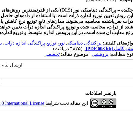
کیده
–
پراکندگی دینامیکی نور (
DLS
) یکی از قدرتمند‌ترین روش‌های 
این روش تعیین توزیع اندازه ذرات است. با استفاده از داده‌های حاصل 
ذرات بس‌پاشنده محاسبه می‌شوند. ممان‌های تابعِ توزیعِ نرخِ کاهش
شده از ذرات، محاسبه شده و توزیع پراکندگی اندازه ذرات تعیین خوا
رفع معایب آن شده است. در این پژوهش اندازه متوسط و توزیع اندازه‌ی
واژه‌های کلیدی:
پراکندگی دینامیکی نور
،
توزیع پراکندگی اندازه ذرات
،
ب
متن کامل
[PDF 603 kb]
(۴۸۳۵ دریافت)
نوع مطالعه:
پژوهشي
| موضوع مقاله:
تخصصی
ارسال پیام 
بازنشر اطلاعات
این مقاله تحت شرایط
 International License