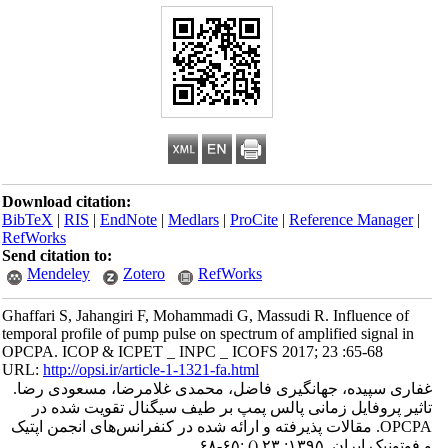
Download citation:
BibTeX
|
RIS
|
EndNote
|
Medlars
|
ProCite
|
Reference Manager
|
RefWorks
Send citation to:
Mendeley
Zotero
RefWorks
Ghaffari S, Jahangiri F, Mohammadi G, Massudi R. Influence of
temporal profile of pump pulse on spectrum of amplified signal in
OPCPA. ICOP & ICPET _ INPC _ ICOFS 2017; 23 :65-68
URL:
http://opsi.ir/article-1-1321-fa.html
غفاری سپیده، جهانگیری فاضل، محمدی غلامرضا، مسعودی رضا.
تاثیر پروفایل زمانی پالس پمپ بر طیف سیگنال تقویت شده در
OPCPA. مقالات پذیرفته و ارائه شده در کنفرانس‌های انجمن اپتیک
و فوتونیک ایران. ۱۳۹۵; ۲۳
()
:۶۵-۶۸