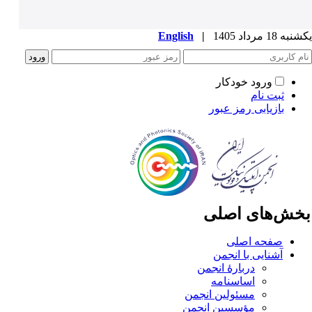
ه 18 مرداد 1405
|
English
ورود خودکار
ثبت نام
بازیابی رمز عبور
خش‌های اصلی
صفحه اصلی
آشنایی با انجمن
دربارۀ انجمن
اساسنامه
مسئولین انجمن
مؤسسین انجمن