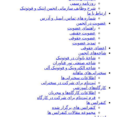
روزنامه رسمی
شرح وظایف سازمانی انجمن اپتیک و فوتونیک
ارتباط با ما
شماره های تماس، ایمیل و آدرس
عضویت در انجمن
راهنمای عضویت
عضویت حقیقی
عضویت حقوقی
تمدید عضویت
اعضای حقوقی
شاخه‌های انجمن
شاخۀ بانوان در فوتونیک
شاخه صنعتی نور فناوران
شاخه‌ الکترونیک و فوتونیک آلی
سخنرانی‌های ماهانه
اطلاعات سخنرانی‌‌ها
ثبت‌نام برای شرکت در سخنرانی
کارگاه‌های آموزشی
اطلاعات کارگاه‌ها و مجریان
فرم ثبت‌نام برای شرکت در کارگاه
کنفرانس ها
کنفرانس های برگزار شده
مجموعه مقالات کنفرانس ها