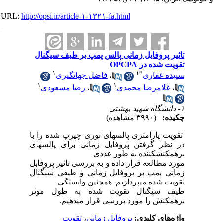
URL:
http://opsi.ir/article-۱-۱۳۲۱-fa.html
تاثیر پروفایل زمانی پالس پمپ بر طیف سیگنال
تقویت شده در OPCPA
۱
۱
*
سپیده غفاری
،
فاضل جهانگیری
۱
۱
،
غلامرضا محمدی
،
رضا مسعودی
۱- دانشگاه شهید بهشتی
چکیده:
(۳۹۹۰ مشاهده)
تقویت پارامتری پالسهای نوری چیرپ شده را با
در نظر گرفتن پروفایل زمانی برای پالسهای
برهمکنشکننده به طور عددی
مورد مطالعه قرار داده و به بررسی تاثیر پروفایل
زمانی پمپ بر پروفایل زمانی و طیفی سیگنال
تقویت شده میپردازیم. همچنین وابستگی
طیف سیگنال تقویت شده به طول موثر
برهمکنش را مورد بررسی قرار میدهیم.
واژه‌های کلیدی:
پروفایل زمانی
،
تقویت