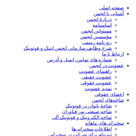
صفحه اصلی
آشنایی با انجمن
دربارۀ انجمن
اساسنامه
مسئولین انجمن
مؤسسین انجمن
روزنامه رسمی
شرح وظایف سازمانی انجمن اپتیک و فوتونیک
ارتباط با ما
شماره های تماس، ایمیل و آدرس
عضویت در انجمن
راهنمای عضویت
عضویت حقیقی
عضویت حقوقی
تمدید عضویت
اعضای حقوقی
شاخه‌های انجمن
شاخۀ بانوان در فوتونیک
شاخه صنعتی نور فناوران
شاخه‌ الکترونیک و فوتونیک آلی
سخنرانی‌های ماهانه
اطلاعات سخنرانی‌‌ها
ثبت‌نام برای شرکت در سخنرانی