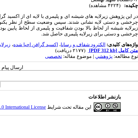
چکیده:
(۴۲۲۴ مشاهده)
در این پژوهش زیرلایه های شیشه ای و پلیمری با لایه ای از اکسید گ
چرخشی و دستی لایه نشانی شدند. سپس وضعیت سطح از نظر یکنواخ
زیرلایه شیشه از لحاظ بالا بودن شفافیت و پلیمری از لحاظ پایین 
چرخشی و دستی برای زیرلایه پلیمری حاصل شد.
واژه‌های کلیدی:
الکترود شفاف و رسانا
،
اکسید گرافن احیا شده
،
زیرلا
متن کامل
[PDF 312 kb]
(۲۱۷۷ دریافت)
نوع مطالعه:
پژوهشي
| موضوع مقاله:
تخصصی
ارسال پیام 
بازنشر اطلاعات
این مقاله تحت شرایط
 International License