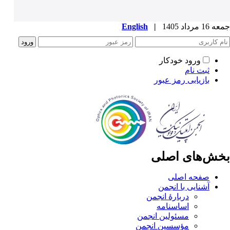
جمعه 16 مرداد 1405
|
English
ورود خودکار
ثبت نام
بازیابی رمز عبور
بخش‌های اصلی
صفحه اصلی
آشنایی با انجمن
دربارۀ انجمن
اساسنامه
مسئولین انجمن
مؤسسین انجمن