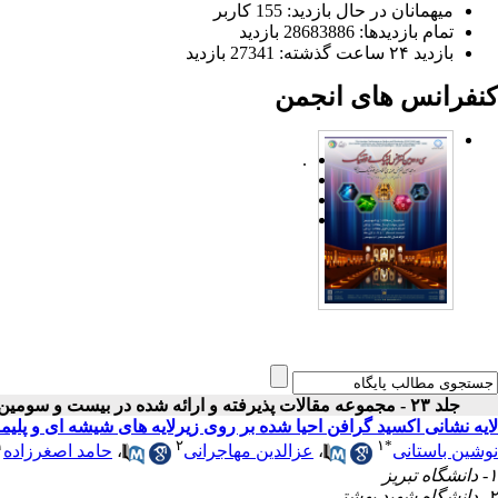
میهمانان در حال بازدید: 155 کاربر
تمام بازدید‌ها: 28683886 بازدید
بازدید ۲۴ ساعت گذشته: 27341 بازدید
کنفرانس های انجمن
.
جلد ۲۳ - مجموعه مقالات پذیرفته و ارائه شده در بیست و سومین کنفرانس اپتیک و فوتونیک ایران
لایه نشانی اکسید گرافن احیا شده بر روی زیرلایه های شیشه ای و پلیم
۱
۲
۱
*
نوشین باستانی
،
عزالدین مهاجرانی
،
حامد اصغرزاده
۱- دانشگاه تبریز
۲- دانشگاه شهید بهشتی