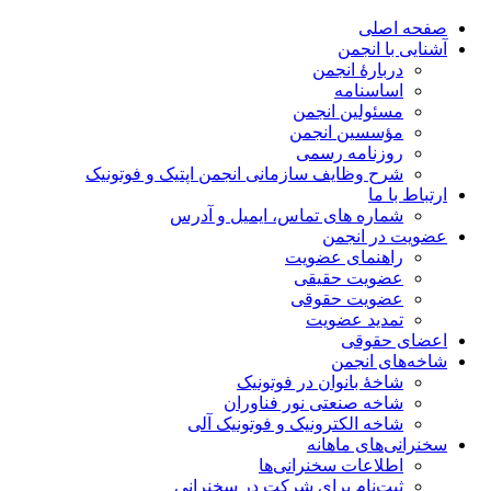
صفحه اصلی
آشنایی با انجمن
دربارۀ انجمن
اساسنامه
مسئولین انجمن
مؤسسین انجمن
روزنامه رسمی
شرح وظایف سازمانی انجمن اپتیک و فوتونیک
ارتباط با ما
شماره های تماس، ایمیل و آدرس
عضویت در انجمن
راهنمای عضویت
عضویت حقیقی
عضویت حقوقی
تمدید عضویت
اعضای حقوقی
شاخه‌های انجمن
شاخۀ بانوان در فوتونیک
شاخه صنعتی نور فناوران
شاخه‌ الکترونیک و فوتونیک آلی
سخنرانی‌های ماهانه
اطلاعات سخنرانی‌‌ها
ثبت‌نام برای شرکت در سخنرانی