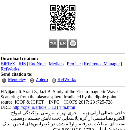
Download citation:
BibTeX
|
RIS
|
EndNote
|
Medlars
|
ProCite
|
Reference Manager
|
RefWorks
Send citation to:
Mendeley
Zotero
RefWorks
HAjijamali-Arani Z, Jazi B. Study of the Electromagnetic Waves
Scattering from the plasma sphere Irradiated by the dipole point
source. ICOP & ICPET _ INPC _ ICOFS 2017; 23 :725-728
URL:
http://opsi.ir/article-1-1314-fa.html
حاجی جمالی آرانی زینب، جزی بهرام. بررسی پراکندگی امواج
الکترومغناطیسی از کره پلاسمایی تحت تابش چشمه دوقطبی
نقطه ای. مقالات پذیرفته و ارائه شده در کنفرانس‌های انجمن اپتیک
و فوتونیک ایران. ۱۳۹۵; ۲۳
()
:۷۲۵-۷۲۸