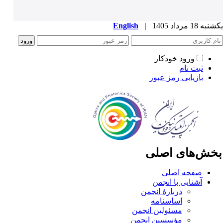
ه 18 مرداد 1405
|
English
ورود خودکار
ثبت نام
بازیابی رمز عبور
خش‌های اصلی
صفحه اصلی
آشنایی با انجمن
دربارۀ انجمن
اساسنامه
مسئولین انجمن
مؤسسین انجمن