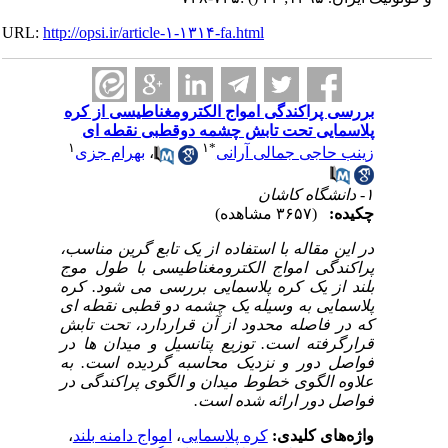
URL:
http://opsi.ir/article-۱-۱۳۱۴-fa.html
بررسی پراکندگی امواج الکترومغناطیسی از کره
پلاسمایی تحت تابش چشمه دوقطبی نقطه ای
۱
۱
*
زینب حاجی جمالی آرانی
،
بهرام جزی
۱- دانشگاه کاشان
چکیده:
(۳۶۵۷ مشاهده)
در این مقاله با استفاده از یک تابع گرین مناسب،
پراکندگی امواج الکترومغناطیسی با طول موج
بلند از یک کره پلاسمایی بررسی می شود. کره
پلاسمایی به وسیله یک چشمه دو قطبی نقطه ای
که در فاصله محدود از آن قراردارد، تحت تابش
قرارگرفته است. توزیع پتانسیل و میدان ها در
فواصل دور و نزدیک محاسبه گردیده است. به
علاوه الگوی خطوط میدان و الگوی پراکندگی در
فواصل دور ارائه شده است.
واژه‌های کلیدی:
کره پلاسمایی
،
امواج دامنه بلند
،