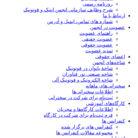
روزنامه رسمی
شرح وظایف سازمانی انجمن اپتیک و فوتونیک
ارتباط با ما
شماره های تماس، ایمیل و آدرس
عضویت در انجمن
راهنمای عضویت
عضویت حقیقی
عضویت حقوقی
تمدید عضویت
اعضای حقوقی
شاخه‌های انجمن
شاخۀ بانوان در فوتونیک
شاخه صنعتی نور فناوران
شاخه‌ الکترونیک و فوتونیک آلی
سخنرانی‌های ماهانه
اطلاعات سخنرانی‌‌ها
ثبت‌نام برای شرکت در سخنرانی
کارگاه‌های آموزشی
اطلاعات کارگاه‌ها و مجریان
فرم ثبت‌نام برای شرکت در کارگاه
کنفرانس ها
کنفرانس های برگزار شده
مجموعه مقالات کنفرانس ها