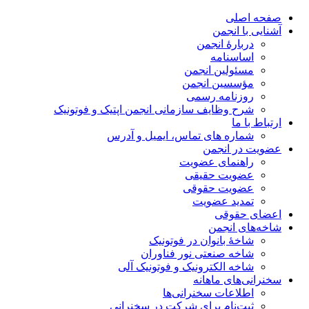
صفحه اصلی
آشنایی با انجمن
دربارۀ انجمن
اساسنامه
مسئولین انجمن
مؤسسین انجمن
روزنامه رسمی
شرح وظایف سازمانی انجمن اپتیک و فوتونیک
ارتباط با ما
شماره های تماس، ایمیل و آدرس
عضویت در انجمن
راهنمای عضویت
عضویت حقیقی
عضویت حقوقی
تمدید عضویت
اعضای حقوقی
شاخه‌های انجمن
شاخۀ بانوان در فوتونیک
شاخه صنعتی نور فناوران
شاخه‌ الکترونیک و فوتونیک آلی
سخنرانی‌های ماهانه
اطلاعات سخنرانی‌‌ها
ثبت‌نام برای شرکت در سخنرانی