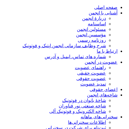
صفحه اصلی
آشنایی با انجمن
دربارۀ انجمن
اساسنامه
مسئولین انجمن
مؤسسین انجمن
روزنامه رسمی
شرح وظایف سازمانی انجمن اپتیک و فوتونیک
ارتباط با ما
شماره های تماس، ایمیل و آدرس
عضویت در انجمن
راهنمای عضویت
عضویت حقیقی
عضویت حقوقی
تمدید عضویت
اعضای حقوقی
شاخه‌های انجمن
شاخۀ بانوان در فوتونیک
شاخه صنعتی نور فناوران
شاخه‌ الکترونیک و فوتونیک آلی
سخنرانی‌های ماهانه
اطلاعات سخنرانی‌‌ها
ثبت‌نام برای شرکت در سخنرانی