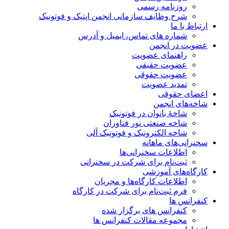
روزنامه رسمی
شرح وظایف سازمانی انجمن اپتیک و فوتونیک
ارتباط با ما
شماره های تماس، ایمیل و آدرس
عضویت در انجمن
راهنمای عضویت
عضویت حقیقی
عضویت حقوقی
تمدید عضویت
اعضای حقوقی
شاخه‌های انجمن
شاخۀ بانوان در فوتونیک
شاخه صنعتی نور فناوران
شاخه‌ الکترونیک و فوتونیک آلی
سخنرانی‌های ماهانه
اطلاعات سخنرانی‌‌ها
ثبت‌نام برای شرکت در سخنرانی
کارگاه‌های آموزشی
اطلاعات کارگاه‌ها و مجریان
فرم ثبت‌نام برای شرکت در کارگاه
کنفرانس ها
کنفرانس های برگزار شده
مجموعه مقالات کنفرانس ها