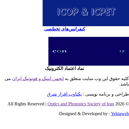
کنفرانس‌های تخصّصی
نماد اعتماد الکترونیک
یه حقوق این وب سایت متعلق به
انجمن اپتیک و فوتونیک ایران
می
شد.
احی و برنامه نویسی :
یکتاوب افزار شرق
Optics and Photonics Society of Iran
© 2026 
Designed & Developed by :
Yektaw