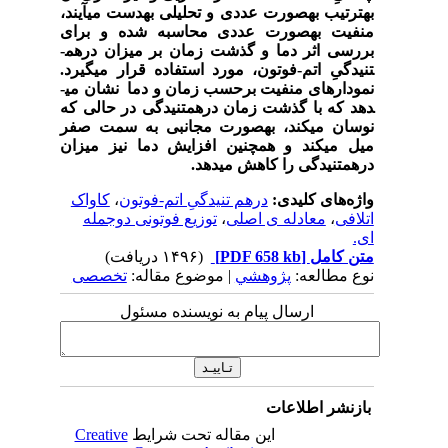
به­ترتیب به­صورت عددی و تحلیلی به­دست می­آیند،
منفیت به­صورت عددی محاسبه شده و برای
بررسی اثر دما و گذشت زمان بر میزان درهم­
تنیدگیِ اتم-فوتون، مورد استفاده قرار می­گیرد.
نمودارهای منفیت برحسب زمان و دما نشان می­
دهد که با گذشت زمان درهم­تنیدگی در حالی که
نوسان می­کند، به­صورت مجانبی به سمت صفر
میل می­کند و هم­چنین افزایش دما نیز میزان
درهم­تنیدگی را کاهش می­دهد.
واژه‌های کلیدی:
درهم تنیدگیِ اتم-فوتون
،
کاواک
اتلافی
،
معادله ی اصلی
،
توزیع فوتونی دوجمله
ای.
متن کامل
[PDF 658 kb]
(۱۴۹۶ دریافت)
نوع مطالعه:
پژوهشي
| موضوع مقاله:
تخصصی
ارسال پیام به نویسنده مسئول
بازنشر اطلاعات
این مقاله تحت شرایط
Creative