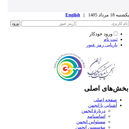
ه 18 مرداد 1405
|
English
ورود خودکار
ثبت نام
بازیابی رمز عبور
خش‌های اصلی
صفحه اصلی
آشنایی با انجمن
دربارۀ انجمن
اساسنامه
مسئولین انجمن
مؤسسین انجمن