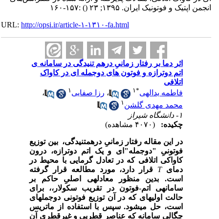
انجمن اپتیک و فوتونیک ایران. ۱۳۹۵; ۲۳
()
:۱۵۷-۱۶۰
URL:
http://opsi.ir/article-۱-۱۳۱۰-fa.html
اثر دما بر رفتار زمانیِ درهم تنیدگی در سامانه ی
اتم دوترازه و فوتون های دوجمله ای در کاواک
اتلافی
۱
۱
*
فاطمه یدالهی
،
رزا صفایی
،
۱
محمد مهدی گلشن
۱- دانشگاه شیراز
چکیده:
(۴۰۷۰ مشاهده)
در این مقاله رفتار زمانیِ درهم­تنیدگی، بین توزیع
فوتونیِ
"
دوجمله
"
­ای و یک اتم دوترازه، درون
کاواکی اتلافی که در تعادل گرمایی با محیط در
دمای
T
قرار دارد، مورد مطالعه قرار گرفته
است. بدین منظور معادله­ی اصلیِ حاکم بر
سامانه­ی اتم-فوتون در تقریب سکولار،، برای
حالت اولیه­ای که در آن توزیع فوتونی دوجمله­ای
است، حل می­شود. سپس با استفاده از ماتریس
چگالیِ سامانه که عناصر قطریی و غیرقطری آن