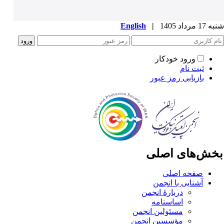
1 مرداد 1405
|
English
ورود خودکار
ثبت نام
بازیابی رمز عبور
خش‌های اصلی
صفحه اصلی
آشنایی با انجمن
دربارۀ انجمن
اساسنامه
مسئولین انجمن
مؤسسین انجمن