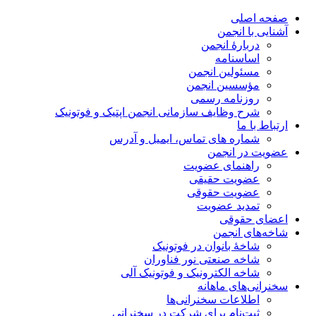
صفحه اصلی
آشنایی با انجمن
دربارۀ انجمن
اساسنامه
مسئولین انجمن
مؤسسین انجمن
روزنامه رسمی
شرح وظایف سازمانی انجمن اپتیک و فوتونیک
ارتباط با ما
شماره های تماس، ایمیل و آدرس
عضویت در انجمن
راهنمای عضویت
عضویت حقیقی
عضویت حقوقی
تمدید عضویت
اعضای حقوقی
شاخه‌های انجمن
شاخۀ بانوان در فوتونیک
شاخه صنعتی نور فناوران
شاخه‌ الکترونیک و فوتونیک آلی
سخنرانی‌های ماهانه
اطلاعات سخنرانی‌‌ها
ثبت‌نام برای شرکت در سخنرانی