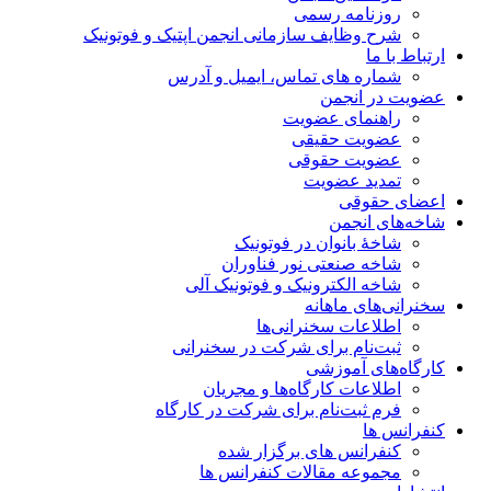
روزنامه رسمی
شرح وظایف سازمانی انجمن اپتیک و فوتونیک
ارتباط با ما
شماره های تماس، ایمیل و آدرس
عضویت در انجمن
راهنمای عضویت
عضویت حقیقی
عضویت حقوقی
تمدید عضویت
اعضای حقوقی
شاخه‌های انجمن
شاخۀ بانوان در فوتونیک
شاخه صنعتی نور فناوران
شاخه‌ الکترونیک و فوتونیک آلی
سخنرانی‌های ماهانه
اطلاعات سخنرانی‌‌ها
ثبت‌نام برای شرکت در سخنرانی
کارگاه‌های آموزشی
اطلاعات کارگاه‌ها و مجریان
فرم ثبت‌نام برای شرکت در کارگاه
کنفرانس ها
کنفرانس های برگزار شده
مجموعه مقالات کنفرانس ها