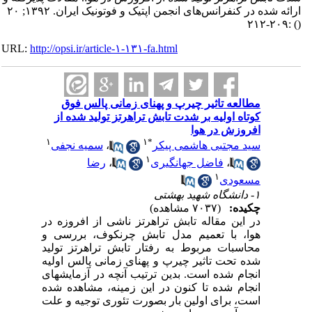
ارائه شده در کنفرانس‌های انجمن اپتیک و فوتونیک ایران. ۱۳۹۲; ۲۰
:۲۰۹-۲۱۲
()
URL:
http://opsi.ir/article-۱-۱۳۱-fa.html
مطالعه تاثیر چیرپ و پهنای زمانی پالس فوق
کوتاه اولیه بر شدت تابش تراهرتز تولید شده از
افروزش در هوا
۱
۱
*
سید مجتبی هاشمی پیکر
،
سمیه نجفی
۱
،
فاضل جهانگیری
،
رضا
۱
مسعودی
۱- دانشگاه شهید بهشتی
چکیده:
(۷۰۳۷ مشاهده)
در این مقاله تابش تراهرتز ناشی از افروزه در
هوا، با تعمیم مدل تابش چرنکوف، بررسی و
محاسبات مربوط به رفتار تابش تراهرتز تولید
شده تحت تاثیر چیرپ و پهنای زمانی پالس اولیه
انجام شده است. بدین ترتیب آنچه در آزمایشهای
انجام شده تا کنون در این زمینه، مشاهده شده
است، برای اولین بار بصورت تئوری توجیه و علت