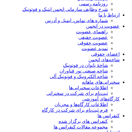
روزنامه رسمی
شرح وظایف سازمانی انجمن اپتیک و فوتونیک
ارتباط با ما
شماره های تماس، ایمیل و آدرس
عضویت در انجمن
راهنمای عضویت
عضویت حقیقی
عضویت حقوقی
تمدید عضویت
اعضای حقوقی
شاخه‌های انجمن
شاخۀ بانوان در فوتونیک
شاخه صنعتی نور فناوران
شاخه‌ الکترونیک و فوتونیک آلی
سخنرانی‌های ماهانه
اطلاعات سخنرانی‌‌ها
ثبت‌نام برای شرکت در سخنرانی
کارگاه‌های آموزشی
اطلاعات کارگاه‌ها و مجریان
فرم ثبت‌نام برای شرکت در کارگاه
کنفرانس ها
کنفرانس های برگزار شده
مجموعه مقالات کنفرانس ها