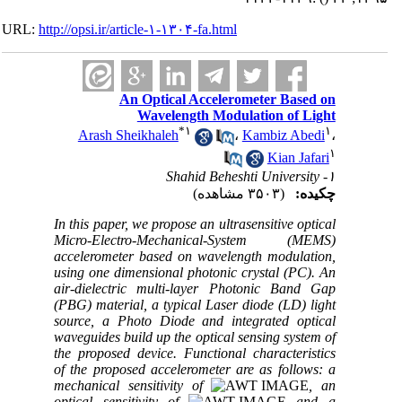
URL:
http://opsi.ir/article-۱-۱۳۰۴-fa.html
An Optical Accelerometer Based on
Wavelength Modulation of Light
*
۱
۱
Arash Sheikhaleh
،
Kambiz Abedi
،
۱
Kian Jafari
۱- Shahid Beheshti University
چکیده:
(۳۵۰۳ مشاهده)
In this paper, we propose an ultrasensitive optical
Micro-Electro-Mechanical-System (MEMS)
accelerometer based on wavelength modulation,
using one dimensional photonic crystal (PC). An
air-dielectric multi-layer Photonic Band Gap
(PBG) material, a typical Laser diode (LD) light
source, a Photo Diode and integrated optical
waveguides build up the optical sensing system of
the proposed device. Functional characteristics
of the proposed accelerometer are as follows: a
mechanical sensitivity of
, an
optical sensitivity of
and a