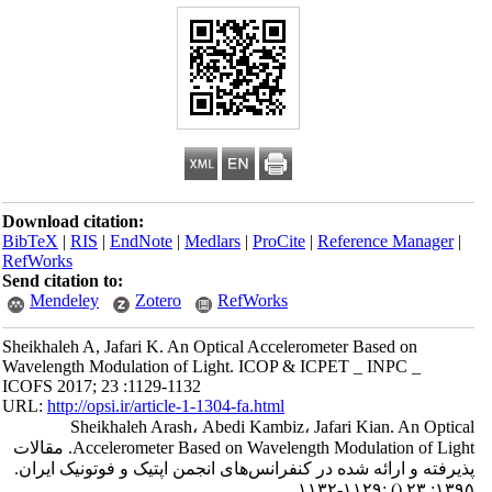
Download citation:
BibTeX
|
RIS
|
EndNote
|
Medlars
|
ProCite
|
Reference Manager
|
RefWorks
Send citation to:
Mendeley
Zotero
RefWorks
Sheikhaleh A, Jafari K. An Optical Accelerometer Based on
Wavelength Modulation of Light. ICOP & ICPET _ INPC _
ICOFS 2017; 23 :1129-1132
URL:
http://opsi.ir/article-1-1304-fa.html
Sheikhaleh Arash، Abedi Kambiz، Jafari Kian. An Optical
Accelerometer Based on Wavelength Modulation of Light. مقالات
پذیرفته و ارائه شده در کنفرانس‌های انجمن اپتیک و فوتونیک ایران.
:۱۱۲۹-۱۱۳۲
()
۱۳۹۵; ۲۳