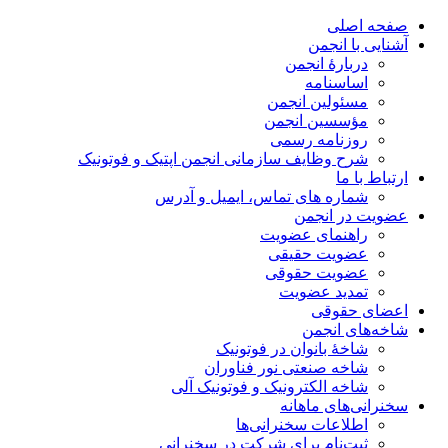
صفحه اصلی
آشنایی با انجمن
دربارۀ انجمن
اساسنامه
مسئولین انجمن
مؤسسین انجمن
روزنامه رسمی
شرح وظایف سازمانی انجمن اپتیک و فوتونیک
ارتباط با ما
شماره های تماس، ایمیل و آدرس
عضویت در انجمن
راهنمای عضویت
عضویت حقیقی
عضویت حقوقی
تمدید عضویت
اعضای حقوقی
شاخه‌های انجمن
شاخۀ بانوان در فوتونیک
شاخه صنعتی نور فناوران
شاخه‌ الکترونیک و فوتونیک آلی
سخنرانی‌های ماهانه
اطلاعات سخنرانی‌‌ها
ثبت‌نام برای شرکت در سخنرانی