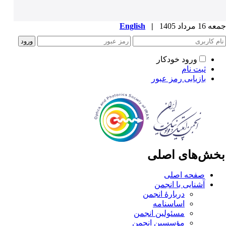
1 مرداد 1405
|
English
ورود خودکار
ثبت نام
بازیابی رمز عبور
خش‌های اصلی
صفحه اصلی
آشنایی با انجمن
دربارۀ انجمن
اساسنامه
مسئولین انجمن
مؤسسین انجمن