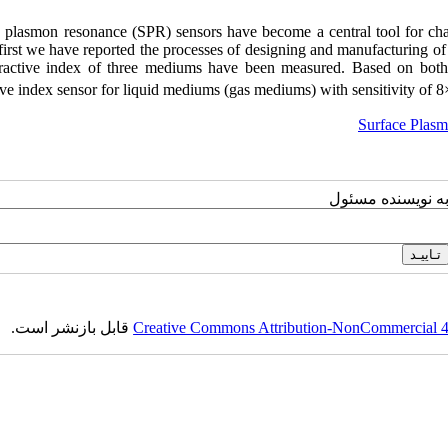
e plasmon resonance (SPR) sensors have become a central tool for char
e first we have reported the processes of designing and manufacturin
fractive index of three mediums have been measured. Based on both
ive index sensor for liquid mediums (gas mediums) with sensitivity of 
Surface Plas
به نویسنده مسئول
Creative Commons Attribution-NonCommercial 4.0
قابل بازنشر است.