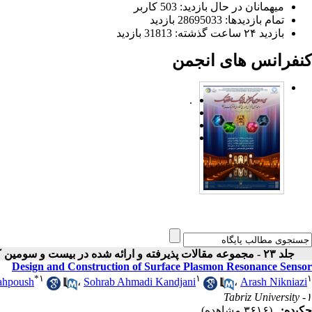
میهمانان در حال بازدید: 503 کاربر
تمام بازدید‌ها: 28695033 بازدید
بازدید ۲۴ ساعت گذشته: 31813 بازدید
کنفرانس های انجمن
.
جلد ۲۳ - مجموعه مقالات پذیرفته و ارائه شده در بیست و سومین کنفرانس اپتیک و فوتونیک ایران
Design and Construction of Surface Plasmon Resonance Sensor
*
۱
۱
۱
ahpoush
،
Sohrab Ahmadi Kandjani
،
Arash Nikniazi
۱- Tabriz University
چکیده:
(۳۶۱۶ مشاهده)