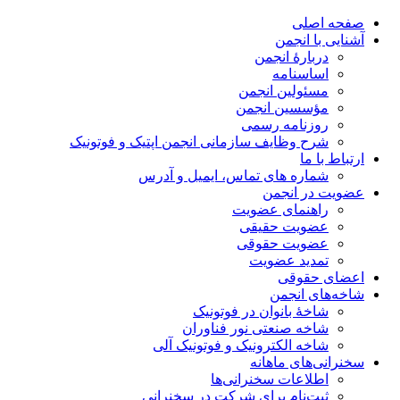
صفحه اصلی
آشنایی با انجمن
دربارۀ انجمن
اساسنامه
مسئولین انجمن
مؤسسین انجمن
روزنامه رسمی
شرح وظایف سازمانی انجمن اپتیک و فوتونیک
ارتباط با ما
شماره های تماس، ایمیل و آدرس
عضویت در انجمن
راهنمای عضویت
عضویت حقیقی
عضویت حقوقی
تمدید عضویت
اعضای حقوقی
شاخه‌های انجمن
شاخۀ بانوان در فوتونیک
شاخه صنعتی نور فناوران
شاخه‌ الکترونیک و فوتونیک آلی
سخنرانی‌های ماهانه
اطلاعات سخنرانی‌‌ها
ثبت‌نام برای شرکت در سخنرانی