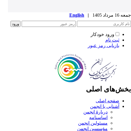
جمعه 16 مرداد 1405
|
English
ورود خودکار
ثبت نام
بازیابی رمز عبور
بخش‌های اصلی
صفحه اصلی
آشنایی با انجمن
دربارۀ انجمن
اساسنامه
مسئولین انجمن
مؤسسین انجمن