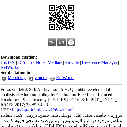
Download citation:
BibTeX
|
RIS
|
EndNote
|
Medlars
|
ProCite
|
Reference Manager
|
RefWorks
Send citation to:
Mendeley
Zotero
RefWorks
Foroozandeh J, Safi A, Tavassoli S H. Quantitative elemental
analysis of Aluminum alloy by Calibration-Free Laser Induced
Breakdown Spectroscopy (CF-LIBS). ICOP & ICPET _ INPC _
ICOFS 2017; 23 :825-828
URL:
http://opsi.ir/article-1-1264-fa.html
فروزنده جاسم، صفی علی، توسلی سید حسن. بررسی کمی غلظت‌‌
عناصر موجود در آلیاژ آلومینیوم به روش طیف سنجی فروشکست
القایی لیزری بدون کالیبراسیون (CF-LIBS). مقالات پذیرفته و ارائه