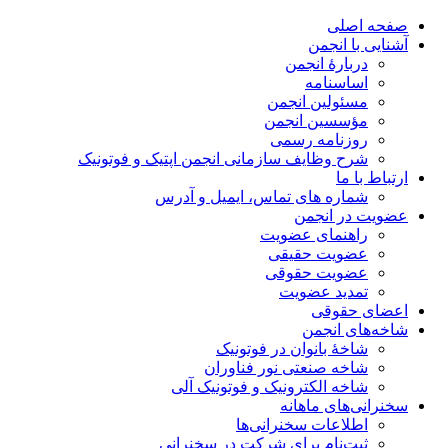
صفحه اصلی
آشنایی با انجمن
دربارۀ انجمن
اساسنامه
مسئولین انجمن
مؤسسین انجمن
روزنامه رسمی
شرح وظایف سازمانی انجمن اپتیک و فوتونیک
ارتباط با ما
شماره های تماس، ایمیل و آدرس
عضویت در انجمن
راهنمای عضویت
عضویت حقیقی
عضویت حقوقی
تمدید عضویت
اعضای حقوقی
شاخه‌های انجمن
شاخۀ بانوان در فوتونیک
شاخه صنعتی نور فناوران
شاخه‌ الکترونیک و فوتونیک آلی
سخنرانی‌های ماهانه
اطلاعات سخنرانی‌‌ها
ثبت‌نام برای شرکت در سخنرانی