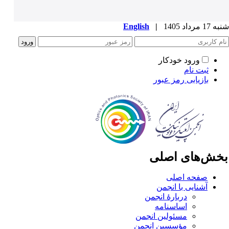
1 مرداد 1405
|
English
ورود خودکار
ثبت نام
بازیابی رمز عبور
خش‌های اصلی
صفحه اصلی
آشنایی با انجمن
دربارۀ انجمن
اساسنامه
مسئولین انجمن
مؤسسین انجمن