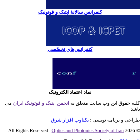
کنفرانس سالانۀ اپتیک و فوتونیک
کنفرانس‌های تخصّصی
نماد اعتماد الکترونیک
یه حقوق این وب سایت متعلق به
انجمن اپتیک و فوتونیک ایران
می
شد.
احی و برنامه نویسی :
یکتاوب افزار شرق
Optics and Photonics Society of Iran
© 2026 