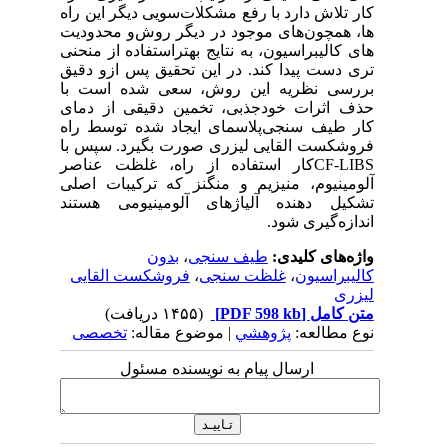
کار تلاش دارد با رفع مشکلات
سویی دیگر این راه
ها، همچون
های موجود در دیگر روش
و محدودیت
های کالیبراسیون، به نتایج بهتر
استفاده از منحنی
تری دست پیدا کند. در این تحقیق پس از
و دقیق
بررسی نظریه این روش، سعی شده است با
حذف اثرات خودجذبی، تخمین دقیقی از دمای
کار طیف سنجی
پلاسمای ایجاد شده توسط راه
فروشکست القایی لیزری صورت بگیرد. سپس با
CF-LIBS
کار
استفاده از راه
، غلظت عناصر
آلومینیوم، منیزیم و منگنز که ترکیبات اصلی
تشکیل دهنده آلیاژهای آلومینیومی هستند
اندازه
گیری شود.
واژه‌های کلیدی:
طیف سنجی
،
بدون
کالیبراسیون
،
غلظت سنجی
،
فروشکست القایی
لیزری
متن کامل
[PDF 598 kb]
(۱۴۵۵ دریافت)
نوع مطالعه:
پژوهشي
| موضوع مقاله:
تخصصی
ارسال پیام به نویسنده مسئول