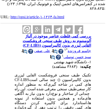
شده در کنفرانس‌های انجمن اپتیک و فوتونیک ایران. ۱۳۹۵; ۲۳
()
:۸۲۵-۸۲۸
URL:
http://opsi.ir/article-۱-۱۲۶۴-fa.html
بررسی کمی غلظت‌‌ عناصر موجود در آلیاژ
آلومینیوم به روش طیف سنجی فروشکست
القایی لیزری بدون کالیبراسیون (CF-LIBS)
۱
*
جاسم فروزنده
،
علی صفی
،
۱
سید حسن توسلی
۱- دانشگاه شهید بهشتی
چکیده:
(۳۶۸۳ مشاهده)
تکنیک طیف سنجی فروشکست القایی لیزری
بدون کالیبراسیون (
) چند سالی است
CF-LIBS
های کمی در شاخه
گیری
که به منظور اندازه
کار سعی
طیف سنجی معرفی شده است. این راه
چندانی از ساختار و نوع
دارد بدون نیاز به آگاهی
های
ماده و همچنین بدون استفاده از نمونه
ها،
استاندارد برای کالیبره کردن دستگاه
های کمی دقیقی را ترتیب دهد. از
گیری
اندازه