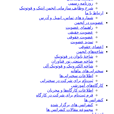
روزنامه رسمی
شرح وظایف سازمانی انجمن اپتیک و فوتونیک
ارتباط با ما
شماره های تماس، ایمیل و آدرس
عضویت در انجمن
راهنمای عضویت
عضویت حقیقی
عضویت حقوقی
تمدید عضویت
اعضای حقوقی
شاخه‌های انجمن
شاخۀ بانوان در فوتونیک
شاخه صنعتی نور فناوران
شاخه‌ الکترونیک و فوتونیک آلی
سخنرانی‌های ماهانه
اطلاعات سخنرانی‌‌ها
ثبت‌نام برای شرکت در سخنرانی
کارگاه‌های آموزشی
اطلاعات کارگاه‌ها و مجریان
فرم ثبت‌نام برای شرکت در کارگاه
کنفرانس ها
کنفرانس های برگزار شده
مجموعه مقالات کنفرانس ها