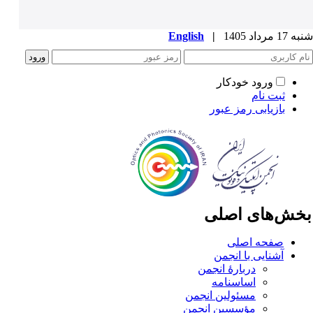
1 مرداد 1405
|
English
ورود خودکار
ثبت نام
بازیابی رمز عبور
خش‌های اصلی
صفحه اصلی
آشنایی با انجمن
دربارۀ انجمن
اساسنامه
مسئولین انجمن
مؤسسین انجمن