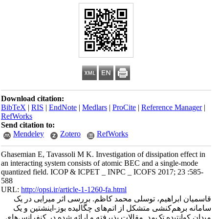
Download citation:
BibTeX
|
RIS
|
EndNote
|
Medlars
|
ProCite
|
Reference Manager
|
RefWorks
Send citation to:
Mendeley
Zotero
RefWorks
Ghasemian E, Tavassoli M K. Investigation of dissipation effect in
an interacting system consists of atomic BEC and a single-mode
quantized field. ICOP & ICPET _ INPC _ ICOFS 2017; 23 :585-
588
URL:
http://opsi.ir/article-1-1260-fa.html
قاسمیان ابراهیم، توسلی محمد کاظم. بررسی اثر میرایی در یک
سامانه برهم‌کنشی متشکل از اتم‌های چگالیده بوز-اینشتین و یک
میدان کوانتیده تک‌مد. مقالات پذیرفته و ارائه شده در کنفرانس‌های