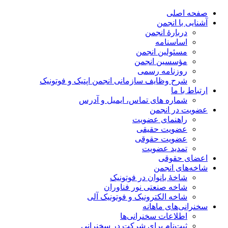
صفحه اصلی
آشنایی با انجمن
دربارۀ انجمن
اساسنامه
مسئولین انجمن
مؤسسین انجمن
روزنامه رسمی
شرح وظایف سازمانی انجمن اپتیک و فوتونیک
ارتباط با ما
شماره های تماس، ایمیل و آدرس
عضویت در انجمن
راهنمای عضویت
عضویت حقیقی
عضویت حقوقی
تمدید عضویت
اعضای حقوقی
شاخه‌های انجمن
شاخۀ بانوان در فوتونیک
شاخه صنعتی نور فناوران
شاخه‌ الکترونیک و فوتونیک آلی
سخنرانی‌های ماهانه
اطلاعات سخنرانی‌‌ها
ثبت‌نام برای شرکت در سخنرانی