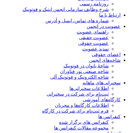
روزنامه رسمی
شرح وظایف سازمانی انجمن اپتیک و فوتونیک
ارتباط با ما
شماره های تماس، ایمیل و آدرس
عضویت در انجمن
راهنمای عضویت
عضویت حقیقی
عضویت حقوقی
تمدید عضویت
اعضای حقوقی
شاخه‌های انجمن
شاخۀ بانوان در فوتونیک
شاخه صنعتی نور فناوران
شاخه‌ الکترونیک و فوتونیک آلی
سخنرانی‌های ماهانه
اطلاعات سخنرانی‌‌ها
ثبت‌نام برای شرکت در سخنرانی
کارگاه‌های آموزشی
اطلاعات کارگاه‌ها و مجریان
فرم ثبت‌نام برای شرکت در کارگاه
کنفرانس ها
کنفرانس های برگزار شده
مجموعه مقالات کنفرانس ها