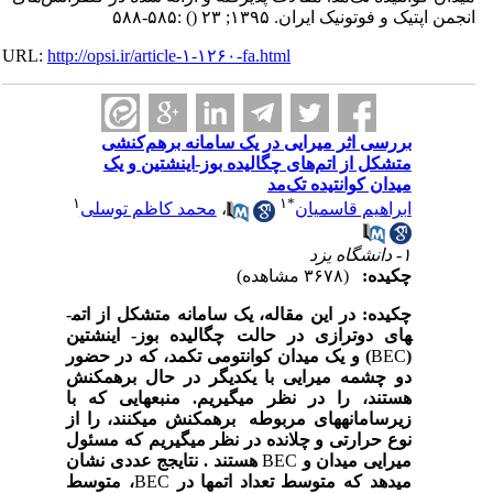
انجمن اپتیک و فوتونیک ایران. ۱۳۹۵; ۲۳
()
:۵۸۵-۵۸۸
URL:
http://opsi.ir/article-۱-۱۲۶۰-fa.html
بررسی اثر میرایی در یک سامانه برهم‌کنشی
متشکل از اتم‌های چگالیده بوز-اینشتین و یک
میدان کوانتیده تک‌مد
۱
۱
*
ابراهیم قاسمیان
،
محمد کاظم توسلی
۱- دانشگاه یزد
چکیده:
(۳۶۷۸ مشاهده)
چکیده: در این مقاله، یک سامانه متشکل از اتم­
های دوترازی در حالت چگالیده بوز- اینشتین
(
BEC
) و یک میدان کوانتومی تک­مد، که در حضور
دو چشمه میرایی با یکدیگر در حال برهم­کنش
هستند، را در نظر می­گیریم. منبع­­هایی که با
زیرسامانه­های مربوطه برهم­کنش می­کنند، را از
نوع حرارتی و چلانده در نظر می­گیریم که مسئول
میرایی میدان و
BEC
هستند . نتایجج عددی نشان
می­دهد که متوسط تعداد اتم­ها در
BEC
، متوسط