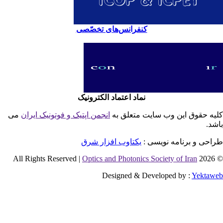
کنفرانس‌های تخصّصی
نماد اعتماد الکترونیک
یه حقوق این وب سایت متعلق به
انجمن اپتیک و فوتونیک ایران
می
شد.
احی و برنامه نویسی :
یکتاوب افزار شرق
Optics and Photonics Society of Iran
© 2026 
Designed & Developed by :
Yektaw