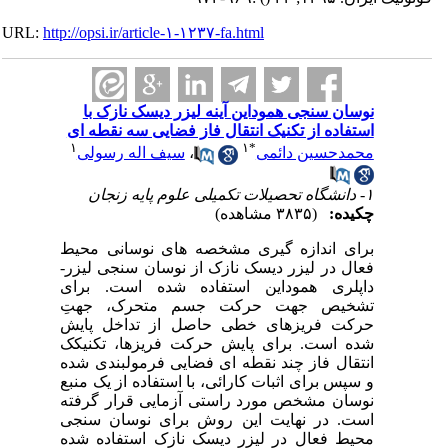
URL:
http://opsi.ir/article-۱-۱۲۳۷-fa.html
نوسان سنجی هموداین آینه لیزر دیسک نازک با
استفاده از تکنیک انتقال فاز فضایی سه نقطه ای
۱
۱
*
محمدحسین دائمی
،
سیف اله رسولی
۱- دانشگاه تحصیلات تکمیلی علوم پایه زنجان
چکیده:
(۳۸۳۵ مشاهده)
برای اندازه­ گیری مشخصه­ های نوسانی محیط
فعال در لیزر دیسک نازک از نوسان­ سنجی لیزر-
داپلری هموداین استفاده شده است. برای
تشخیص جهت حرکت جسم متحرک، جهتِ
حرکت فریز­های خطی حاصل از تداخل پایش
شده است. برای پایش حرکت فریزها، تکنیکک
انتقال فاز چند نقطه ­ای فضایی فرمول­بندی شده
و سپس برای اثبات کارائی، با استفاده از یک منبع
نوسان مشخص مورد راستی­ آزمایی قرار گرفته
است. در نهایت این روش برای نوسان­ سنجی
محیط فعال در لیزر دیسک نازک استفاده شده