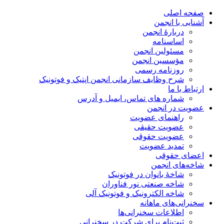
صفحه اصلی
آشنایی با انجمن
دربارۀ انجمن
اساسنامه
مسئولین انجمن
مؤسسین انجمن
روزنامه رسمی
شرح وظایف سازمانی انجمن اپتیک و فوتونیک
ارتباط با ما
شماره های تماس، ایمیل و آدرس
عضویت در انجمن
راهنمای عضویت
عضویت حقیقی
عضویت حقوقی
تمدید عضویت
اعضای حقوقی
شاخه‌های انجمن
شاخۀ بانوان در فوتونیک
شاخه صنعتی نور فناوران
شاخه‌ الکترونیک و فوتونیک آلی
سخنرانی‌های ماهانه
اطلاعات سخنرانی‌‌ها
ثبت‌نام برای شرکت در سخنرانی