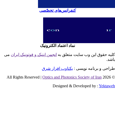
کنفرانس‌های تخصّصی
نماد اعتماد الکترونیک
یه حقوق این وب سایت متعلق به
انجمن اپتیک و فوتونیک ایران
می
شد.
احی و برنامه نویسی :
یکتاوب افزار شرق
Optics and Photonics Society of Iran
© 2026 
Designed & Developed by :
Yektaw