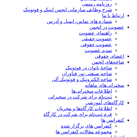
روزنامه رسمی
شرح وظایف سازمانی انجمن اپتیک و فوتونیک
ارتباط با ما
شماره های تماس، ایمیل و آدرس
عضویت در انجمن
راهنمای عضویت
عضویت حقیقی
عضویت حقوقی
تمدید عضویت
اعضای حقوقی
شاخه‌های انجمن
شاخۀ بانوان در فوتونیک
شاخه صنعتی نور فناوران
شاخه‌ الکترونیک و فوتونیک آلی
سخنرانی‌های ماهانه
اطلاعات سخنرانی‌‌ها
ثبت‌نام برای شرکت در سخنرانی
کارگاه‌های آموزشی
اطلاعات کارگاه‌ها و مجریان
فرم ثبت‌نام برای شرکت در کارگاه
کنفرانس ها
کنفرانس های برگزار شده
مجموعه مقالات کنفرانس ها