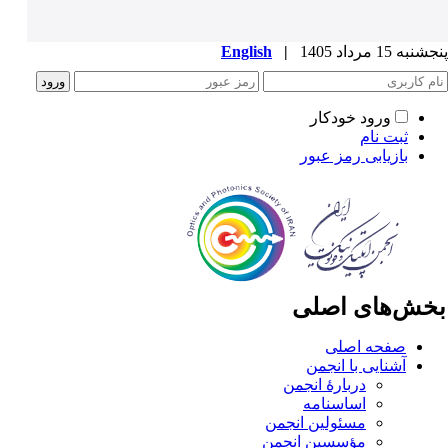
به 15 مرداد 1405
|
English
ورود خودکار
ثبت نام
بازیابی رمز عبور
خش‌های اصلی
صفحه اصلی
آشنایی با انجمن
دربارۀ انجمن
اساسنامه
مسئولین انجمن
مؤسسین انجمن