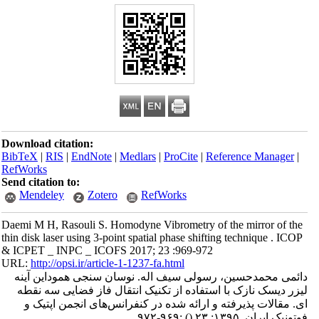
Download citation:
BibTeX
|
RIS
|
EndNote
|
Medlars
|
ProCite
|
Reference Manager
|
RefWorks
Send citation to:
Mendeley
Zotero
RefWorks
Daemi M H, Rasouli S. Homodyne Vibrometry of the mirror of the
thin disk laser using 3-point spatial phase shifting technique . ICOP
& ICPET _ INPC _ ICOFS 2017; 23 :969-972
URL:
http://opsi.ir/article-1-1237-fa.html
دائمی محمدحسین، رسولی سیف اله. نوسان سنجی هموداین آینه
لیزر دیسک نازک با استفاده از تکنیک انتقال فاز فضایی سه نقطه
ای. مقالات پذیرفته و ارائه شده در کنفرانس‌های انجمن اپتیک و
فوتونیک ایران. ۱۳۹۵; ۲۳
()
:۹۶۹-۹۷۲