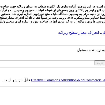
است
در
این
پژوهش
آماده
سازی
یک
الکترود
شفاف
به
عنوان
زیرلایه
جهت
ساخت
.
ید
قلع
و
ایندیوم
را
روی
بستره
ای
از
شیشه
انباشت
نمودیم
و
سپس
با
دو
فرآیند
(ITO)
رود
در
ناحیه
مرئی
به
وسیله
ی
دستگاه
طیف
سنج
دوپرتویی
اندازه
گیری
شد
همچنین
.
سط
تصاویر
میکروسکوپ
بررسی
شد
بررسی
ها
نشان
داد
که
انحراف
معیار
سطح
.
AFM
ررسی
ها
روی
زیرلایه،
با
به
کار
بردن
آنها
در
ساخت
دیود
و
اندازه
گیری
منحنی
ولتاژ
لی
،
انحراف معیار سطح زیرلایه
به نویسنده مسئول
Creative Commons Attribution-NonCommercial 4.0
قابل بازنشر است.