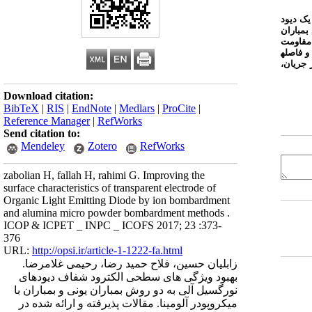
یک
دیود
بمباران
مقاومت
و
فاصله
جریان،
Download citation:
BibTeX
|
RIS
|
EndNote
|
Medlars
|
ProCite
|
Reference Manager
|
RefWorks
Send citation to:
Mendeley
Zotero
RefWorks
zabolian H, fallah H, rahimi G. Improving the
surface characteristics of transparent electrode of
Organic Light Emitting Diode by ion bombardment
and alumina micro powder bombardment methods .
ICOP & ICPET _ INPC _ ICOFS 2017; 23 :373-
376
URL:
http://opsi.ir/article-1-1222-fa.html
زابلیان حسین، فلاح حمید رضا، رحیمی غلامرضا.
بهبود ویژگی های سطحی الکترود شفاف دیودهای
نورگسیل آلی به دو روش بمباران یونی و بمباران با
میکروپودر آلومینا. مقالات پذیرفته و ارائه شده در