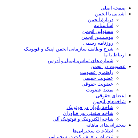
صفحه اصلی
آشنایی با انجمن
دربارۀ انجمن
اساسنامه
مسئولین انجمن
مؤسسین انجمن
روزنامه رسمی
شرح وظایف سازمانی انجمن اپتیک و فوتونیک
ارتباط با ما
شماره های تماس، ایمیل و آدرس
عضویت در انجمن
راهنمای عضویت
عضویت حقیقی
عضویت حقوقی
تمدید عضویت
اعضای حقوقی
شاخه‌های انجمن
شاخۀ بانوان در فوتونیک
شاخه صنعتی نور فناوران
شاخه‌ الکترونیک و فوتونیک آلی
سخنرانی‌های ماهانه
اطلاعات سخنرانی‌‌ها
ثبت‌نام برای شرکت در سخنرانی