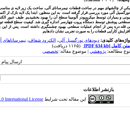
کی
از
چالشهای
مهم
در
ساخت
قطعات
نیمرسانای
آلی،
ساخت
یک
زیر
لایه
ی
مناسب
ورگسیل
آلی
مورد
بررسی
قرار
گرفته
است
به
این
منظور،
ابتدا
یک
لایه
نازک
از
اکس
.
ونی
و
بمباران
توسط
میکروپودر
آلومینا
سطح
آن
را
بهبود
بخشیدیم
طیف
عبور
الکت
.
طحی
پوشش
توسط
دستگاه
پروب
چهارسر
اندازه
گیری
شد
کیفیت
سطح
قطعه
تو
.
قله
دره
پس
از
انجام
عملیات
سطحی
بهبود
چشمگیری
داشته
است
پس
از
این
ب
.
-
افزایش
کارایی
قطعات
را
به
صورت
تجربی
نشان
داده
ایم
.
واژه‌های کلیدی:
دیودهای نورگسیل آلی
،
الکترود شفاف
،
نیمرساناهای آ
متن کامل
[PDF 634 kb]
(۱۱۶۵ دریافت)
نوع مطالعه:
پژوهشي
| موضوع مقاله:
تخصصی
ارسال پیام 
بازنشر اطلاعات
این مقاله تحت شرایط
 International License