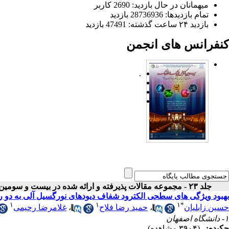
میهمانان در حال بازدید: 2690 کاربر
تمام بازدید‌ها: 28736936 بازدید
بازدید ۲۴ ساعت گذشته: 47491 بازدید
کنفرانس های انجمن
.
جلد ۲۳ - مجموعه مقالات پذیرفته و ارائه شده در بیست و سومین کنفرانس اپتیک و فوتونیک ایران
بهبود ویژگی های سطحی الکترود شفاف دیودهای نورگسیل آلی به دو روش 
۱
۱
۱
*
حسین زابلیان
،
حمید رضا فلاح
،
غلامرضا رحیمی
۱- دانشگاه اصفهان
چکیده:
(۳۹۰۴ مشاهده)