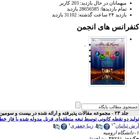
میهمانان در حال بازدید: 203 کاربر
تمام بازدید‌ها: 28656585 بازدید
بازدید ۲۴ ساعت گذشته: 31102 بازدید
کنفرانس های انجمن
.
جلد ۲۳ - مجموعه مقالات پذیرفته و ارائه شده در بیست و سومین کنفرانس اپتیک و فوتونیک ایران
تولید دو نقطه کانونی توسط تیغه منطقه‌ای فرنل مدوله شده با فاز خ
۱
۱
*
آرش ثباتیان
،
زیبا جعفری
۱- دانشگاه ارومیه
چکیده:
(۳۹۲۶ مشاهده)