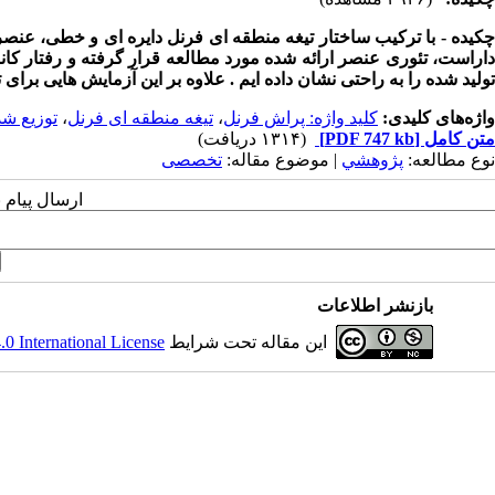
چکیده - با ترکیب ساختار تیغه منطقه ای فرنل دایره ای و خطی، عنصر پ
داراست، تئوری عنصر ارائه شده مورد مطالعه قرار گرفته و رفتار کان
تولید شده را به راحتی نشان داده ایم ­. علاوه بر این آزمایش هایی برای
واژه‌های کلیدی:
کلید واژه: پراش فرنل
،
تیغه منطقه ای فرنل
،
توزیع ش
متن کامل
[PDF 747 kb]
(۱۳۱۴ دریافت)
نوع مطالعه:
پژوهشي
| موضوع مقاله:
تخصصی
ارسال پیام 
بازنشر اطلاعات
این مقاله تحت شرایط
 International License