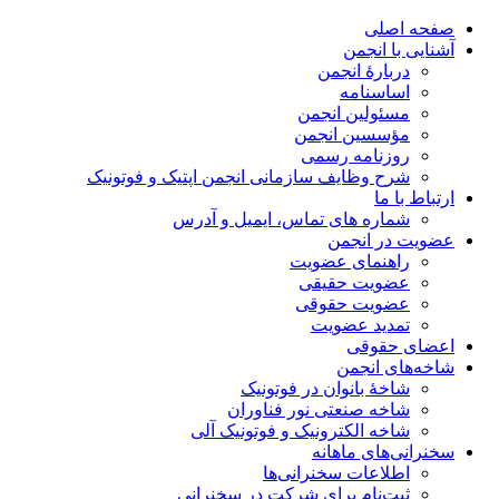
صفحه اصلی
آشنایی با انجمن
دربارۀ انجمن
اساسنامه
مسئولین انجمن
مؤسسین انجمن
روزنامه رسمی
شرح وظایف سازمانی انجمن اپتیک و فوتونیک
ارتباط با ما
شماره های تماس، ایمیل و آدرس
عضویت در انجمن
راهنمای عضویت
عضویت حقیقی
عضویت حقوقی
تمدید عضویت
اعضای حقوقی
شاخه‌های انجمن
شاخۀ بانوان در فوتونیک
شاخه صنعتی نور فناوران
شاخه‌ الکترونیک و فوتونیک آلی
سخنرانی‌های ماهانه
اطلاعات سخنرانی‌‌ها
ثبت‌نام برای شرکت در سخنرانی