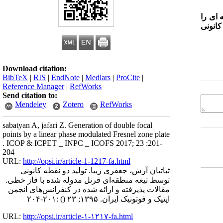
 ای را
کانونی
Download citation:
BibTeX
|
RIS
|
EndNote
|
Medlars
|
ProCite
|
Reference Manager
|
RefWorks
Send citation to:
Mendeley
Zotero
RefWorks
sabatyan A, jafari Z. Generation of double focal
points by a linear phase modulated Fresnel zone plate
. ICOP & ICPET _ INPC _ ICOFS 2017; 23 :201-
204
URL:
http://opsi.ir/article-1-1217-fa.html
ثباتیان آرش، جعفری زیبا. تولید دو نقطه کانونی
توسط تیغه منطقه‌ای فرنل مدوله شده با فاز خطی.
مقالات پذیرفته و ارائه شده در کنفرانس‌های انجمن
اپتیک و فوتونیک ایران. ۱۳۹۵; ۲۳
()
:۲۰۱-۲۰۴
URL:
http://opsi.ir/article-۱-۱۲۱۷-fa.html