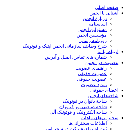
صفحه اصلی
آشنایی با انجمن
دربارۀ انجمن
اساسنامه
مسئولین انجمن
مؤسسین انجمن
روزنامه رسمی
شرح وظایف سازمانی انجمن اپتیک و فوتونیک
ارتباط با ما
شماره های تماس، ایمیل و آدرس
عضویت در انجمن
راهنمای عضویت
عضویت حقیقی
عضویت حقوقی
تمدید عضویت
اعضای حقوقی
شاخه‌های انجمن
شاخۀ بانوان در فوتونیک
شاخه صنعتی نور فناوران
شاخه‌ الکترونیک و فوتونیک آلی
سخنرانی‌های ماهانه
اطلاعات سخنرانی‌‌ها
ثبت‌نام برای شرکت در سخنرانی