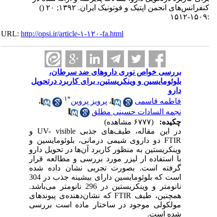
کنفرانس‌های انجمن اپتیک و فوتونیک ایران. ۱۳۹۲; ۲۰
()
:۱۵۰۹-۱۵۱۲
URL:
http://opsi.ir/article-۱-۱۲۰-fa.html
بررسی خواص نوری داروهای ضد سرطان،
بلوئومایسین و وینکریستین، برای کاربرد درتحویل
دارو
۱
*
فاطمه قاسمی
،
پرویز پروین
،
نجمه السادات حسینی مطلق
چکیده:
(۶۷۷۷ مشاهده)
در این مقاله، طیف‌های جذبی UV- visible و
FTIR دو داروی شیمی درمانی، بلوئومایسین و
وینکریستین به منظور کاربرد آن‌ها در تحویل دارو
با استفاده ار لیزر مورد بررسی و مطالعه قرار
گرفته است. بصورت تجربی نشان داده شده
است که بلوئومایسین دارای بیشینه جذب در 304
نانومتر و وینکریستین در 296 نانومتر می‌باشد.
همچنین، طیف FTIR که نشان‌دهنده‌ی پیوندهای
مولکولی موجود در ساختار ماده است بررسی
شده است.