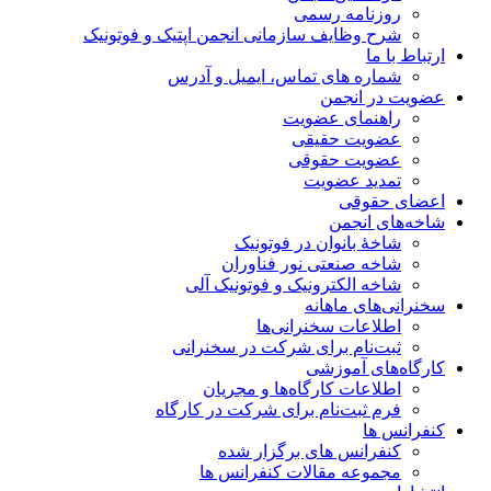
روزنامه رسمی
شرح وظایف سازمانی انجمن اپتیک و فوتونیک
ارتباط با ما
شماره های تماس، ایمیل و آدرس
عضویت در انجمن
راهنمای عضویت
عضویت حقیقی
عضویت حقوقی
تمدید عضویت
اعضای حقوقی
شاخه‌های انجمن
شاخۀ بانوان در فوتونیک
شاخه صنعتی نور فناوران
شاخه‌ الکترونیک و فوتونیک آلی
سخنرانی‌های ماهانه
اطلاعات سخنرانی‌‌ها
ثبت‌نام برای شرکت در سخنرانی
کارگاه‌های آموزشی
اطلاعات کارگاه‌ها و مجریان
فرم ثبت‌نام برای شرکت در کارگاه
کنفرانس ها
کنفرانس های برگزار شده
مجموعه مقالات کنفرانس ها