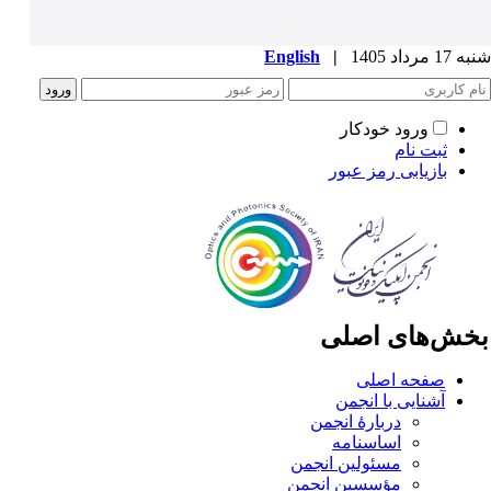
1 مرداد 1405
|
English
ورود خودکار
ثبت نام
بازیابی رمز عبور
خش‌های اصلی
صفحه اصلی
آشنایی با انجمن
دربارۀ انجمن
اساسنامه
مسئولین انجمن
مؤسسین انجمن