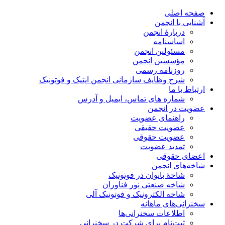
صفحه اصلی
آشنایی با انجمن
دربارۀ انجمن
اساسنامه
مسئولین انجمن
مؤسسین انجمن
روزنامه رسمی
شرح وظایف سازمانی انجمن اپتیک و فوتونیک
ارتباط با ما
شماره های تماس، ایمیل و آدرس
عضویت در انجمن
راهنمای عضویت
عضویت حقیقی
عضویت حقوقی
تمدید عضویت
اعضای حقوقی
شاخه‌های انجمن
شاخۀ بانوان در فوتونیک
شاخه صنعتی نور فناوران
شاخه‌ الکترونیک و فوتونیک آلی
سخنرانی‌های ماهانه
اطلاعات سخنرانی‌‌ها
ثبت‌نام برای شرکت در سخنرانی