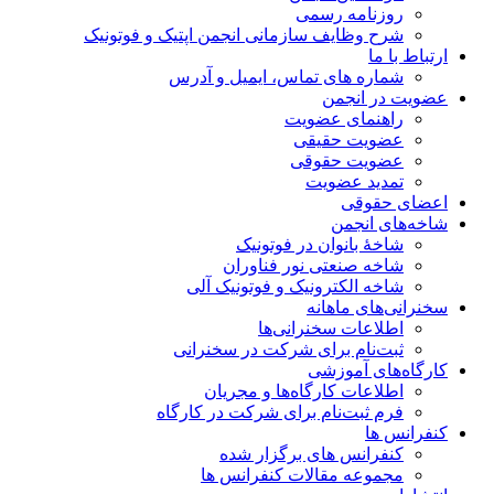
روزنامه رسمی
شرح وظایف سازمانی انجمن اپتیک و فوتونیک
ارتباط با ما
شماره های تماس، ایمیل و آدرس
عضویت در انجمن
راهنمای عضویت
عضویت حقیقی
عضویت حقوقی
تمدید عضویت
اعضای حقوقی
شاخه‌های انجمن
شاخۀ بانوان در فوتونیک
شاخه صنعتی نور فناوران
شاخه‌ الکترونیک و فوتونیک آلی
سخنرانی‌های ماهانه
اطلاعات سخنرانی‌‌ها
ثبت‌نام برای شرکت در سخنرانی
کارگاه‌های آموزشی
اطلاعات کارگاه‌ها و مجریان
فرم ثبت‌نام برای شرکت در کارگاه
کنفرانس ها
کنفرانس های برگزار شده
مجموعه مقالات کنفرانس ها