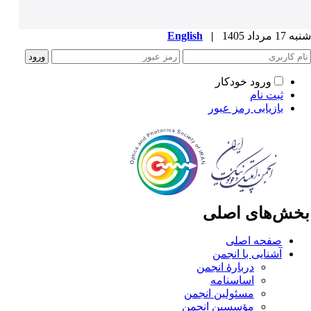
1 مرداد 1405
|
English
ورود خودکار
ثبت نام
بازیابی رمز عبور
خش‌های اصلی
صفحه اصلی
آشنایی با انجمن
دربارۀ انجمن
اساسنامه
مسئولین انجمن
مؤسسین انجمن