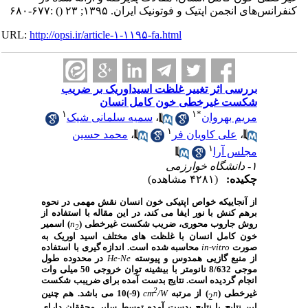
کنفرانس‌های انجمن اپتیک و فوتونیک ایران. ۱۳۹۵; ۲۳
()
:۶۷۷-۶۸۰
URL:
http://opsi.ir/article-۱-۱۱۹۵-fa.html
بررسی اثر تغییر غلظت اسیداوریک بر ضریب
شکست غیرخطی خون کامل انسان
۱
۱
*
مریم بهروان
،
سمیه سلمانی شیک
۱
،
علی کاویان فر
،
محمد حسین
۱
مجلس آرا
۱- دانشگاه خوارزمی
چکیده:
(۴۲۸۱ مشاهده)
از آنجاییکه خواص اپتیکی خون انسان نقش مهمی در نحوه
برهم کنش با نور ایفا می کند، در این مقاله با استفاده از
روش جاروب محوری، ضریب شکست غیرخطی (
n
) اسمیر
2
خون کامل انسان با غلظت های مختلف اسید اوریک به
صورت
in-vitro
محاسبه شده است. اندازه گیری با استفاده
از منبع گازیی همدوس و پیوسته
He-Ne
در محدوده طول
موجی 8/632 نانومتر با بیشینه توان خروجی 50 میلی وات
انجام گردیده است. نتایج بدست آمده برای ضریبب شکست
2
غیرخطی (
n
) از مرتبه
/W
cm
(9-)10 می باشد. هم چنین
2
این نتایج با نتایج بدست آمده توسط سایر محققان دارای