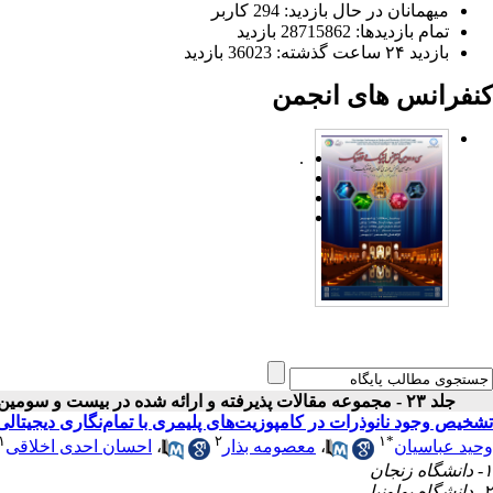
میهمانان در حال بازدید: 294 کاربر
تمام بازدید‌ها: 28715862 بازدید
بازدید ۲۴ ساعت گذشته: 36023 بازدید
کنفرانس های انجمن
.
جلد ۲۳ - مجموعه مقالات پذیرفته و ارائه شده در بیست و سومین کنفرانس اپتیک و فوتونیک ایران
تشخیص وجود نانوذرات در کامپوزیت‌های پلیمری با تمام‌نگاری دیجیتالی
۱
۲
۱
*
وحید عباسیان
،
معصومه بذار
،
احسان احدی اخلاقی
۱- دانشگاه زنجان
۲- دانشگاه بولونیا