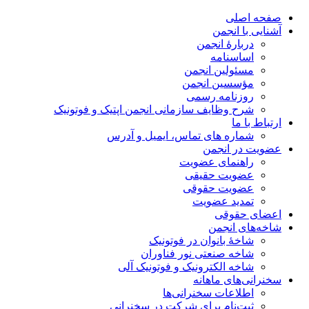
صفحه اصلی
آشنایی با انجمن
دربارۀ انجمن
اساسنامه
مسئولین انجمن
مؤسسین انجمن
روزنامه رسمی
شرح وظایف سازمانی انجمن اپتیک و فوتونیک
ارتباط با ما
شماره های تماس، ایمیل و آدرس
عضویت در انجمن
راهنمای عضویت
عضویت حقیقی
عضویت حقوقی
تمدید عضویت
اعضای حقوقی
شاخه‌های انجمن
شاخۀ بانوان در فوتونیک
شاخه صنعتی نور فناوران
شاخه‌ الکترونیک و فوتونیک آلی
سخنرانی‌های ماهانه
اطلاعات سخنرانی‌‌ها
ثبت‌نام برای شرکت در سخنرانی