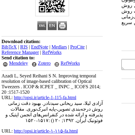
ین روش
ک روش
زمانی
 سریع
Download citation:
BibTeX
|
RIS
|
EndNote
|
Medlars
|
ProCite
|
Reference Manager
|
RefWorks
Send citation to:
Mendeley
Zotero
RefWorks
Azadi L, Seyed Reihani S N. Improving temporal
resolution of image-based calibration of Optical
Tweezers . ICOP & ICPET _ INPC _ ICOFS 2014;
20 :1517-1520
URL:
http://opsi.ir/article-1-115-fa.html
آزادی لیلا، سید ریحانی سیدنادر. بهبود دقت زمانی
روش درجه‌بندی تصویرـ-پایه انبرک‌نوری. مقالات
پذیرفته و ارائه شده در کنفرانس‌های انجمن اپتیک و
فوتونیک ایران. ۱۳۹۲; ۲۰
()
:۱۵۱۷-۱۵۲۰
URL:
http://opsi.ir/article-۱-۱۱۵-fa.html