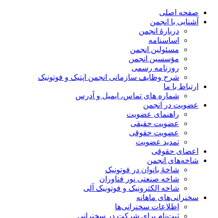
صفحه اصلی
آشنایی با انجمن
دربارۀ انجمن
اساسنامه
مسئولین انجمن
مؤسسین انجمن
روزنامه رسمی
شرح وظایف سازمانی انجمن اپتیک و فوتونیک
ارتباط با ما
شماره های تماس، ایمیل و آدرس
عضویت در انجمن
راهنمای عضویت
عضویت حقیقی
عضویت حقوقی
تمدید عضویت
اعضای حقوقی
شاخه‌های انجمن
شاخۀ بانوان در فوتونیک
شاخه صنعتی نور فناوران
شاخه‌ الکترونیک و فوتونیک آلی
سخنرانی‌های ماهانه
اطلاعات سخنرانی‌‌ها
ثبت‌نام برای شرکت در سخنرانی