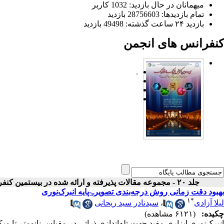
میهمانان در حال بازدید: 1032 کاربر
تمام بازدید‌ها: 28756603 بازدید
بازدید ۲۴ ساعت گذشته: 49498 بازدید
کنفرانس های انجمن
.
جلد ۲۰ - مجموعه مقالات پذیرفته و ارائه شده در بیستمین کنفرانس اپتیک و فوتونیک ایران
بهبود دقت زمانی روش درجه‌بندی تصویرـ-پایه انبرک‌نوری
۱
*
لیلا آزادی
،
سیدنادر سید ریحانی
چکیده:
(۶۱۲۱ مشاهده)
انبرک‌نوری ابزاری مفید جهت تله‌اندازی ذراتی در مقیاس نانومتر تا میکر